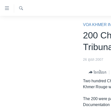
ភ្ជាប់​
ទៅ​
គេហទំព័រ​
ស្វែង​
កម្ពុជា
រក
VOA KHMER I
ទាក់ទង
អន្តរជាតិ
200 Ch
រំលង​
និង​
អាមេរិក
Tribuna
ចូល​
ចិន
ទៅ​​
ទំព័រ​
ហេឡូវីអូអេ
26 តុលា 2007
ព័ត៌មាន​​
កម្ពុជាច្នៃប្រតិដ្ឋ
តែ​
ចែករំលែក
ម្តង
ព្រឹត្តិការណ៍ព័ត៌មាន
Two hundred Cha
រំលង​
ទូរទស្សន៍ / វីដេអូ​
Khmer Rouge with
និង​
ចូល​
វិទ្យុ / ផតខាសថ៍
The 200 were pa
ទៅ​
កម្មវិធីទាំងអស់
Documentation 
ទំព័រ​