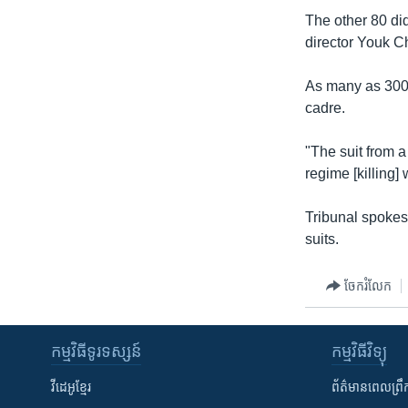
រចនា
The other 80 di
សម្ព័ន្ធ​
director Youk C
រំលង​
និង​
As many as 300
ចូល​
cadre.
ទៅ​
កាន់​
"The suit from a
ទំព័រ​
regime [killing]
ស្វែង​
រក
Tribunal spokes
suits.
ចែករំលែក
កម្មវិធី​ទូរទស្សន៍
កម្មវិធី​វិទ្យុ
វីដេអូ​ខ្មែរ
ព័ត៌មាន​ពេល​ព្រឹ