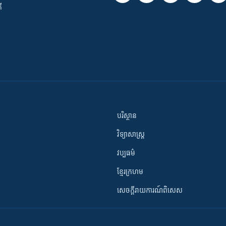
ី
បរិស្ថាន
វិទ្យាសាស្រ្ត
វប្បធម៌
ខ្មែរក្រហម
សេចក្តីរាយការណ៍ពិសេស