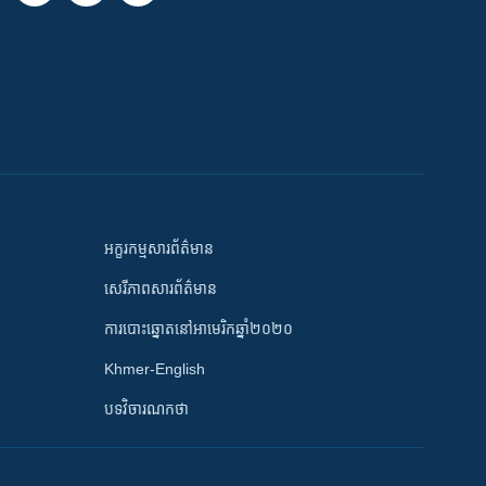
អក្ខរកម្មសារព័ត៌មាន
សេរីភាពសារព័ត៌មាន
ការបោះឆ្នោតនៅអាមេរិកឆ្នាំ២០២០
Khmer-English
បទវិចារណកថា