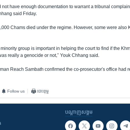
d not have enough documentation to warrant a tribunal complaint
hhang said Friday.
,000 Chams died under the regime. However, some were also
 minority group is important in helping the court to find if the K
 was really a genocide or not," Youk Chhang said.
man Reach Sambath confirmed the co-prosecutor's office had r
Follow us
បោះពុម្ព
បណ្តាញ​សង្គម
ក