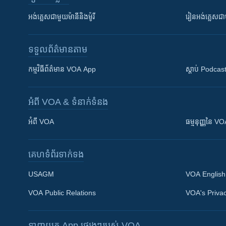
អង់គ្លេស​ជាមួយ​ម៉ានី​និង​ម៉ូរី
រៀន​​​​​​អង់គ្លេ
ទទួល​ព័ត៌មាន​តាម
កម្មវិធី​ព័ត៌មាន VOA App
ស្តាប់ Podcas
អំពី​ VOA & ទំនាក់ទំនង
អំពី​ VOA
ធម្មនុញ្ញ​នៃ V
គេហទំព័រ​​ទាក់ទង
USAGM
VOA English
VOA Public Relations
VOA's Privac
ទាញយក​ App ផ្សេងៗ​របស់​ VOA