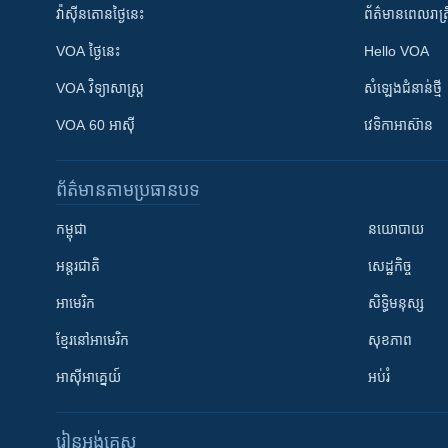
វ៉ាស៊ីនតោន​ថ្ងៃ​នេះ
ព័ត៌មាន​​ពេល​រាត្រ
VOA ថ្ងៃនេះ
Hello VOA
VOA ​វិទ្យាសាស្ត្រ
សំឡេង​ជំនាន់​ថ្មី
VOA 60 អាស៊ី
វេទិកា​អាស៊ាន
ព័ត៌មាន​តាមប្រធានបទ​
កម្ពុជា
នយោបាយ
អន្តរជាតិ
សេដ្ឋកិច្ច
អាមេរិក
សិទ្ធិមនុស្ស
ខ្មែរ​នៅអាមេរិក
សុខភាព
អាស៊ីអាគ្នេយ៍
អប់រំ
រៀន​​អង់គ្លេស