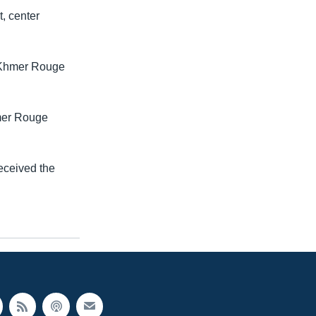
, center
 Khmer Rouge
hmer Rouge
eceived the