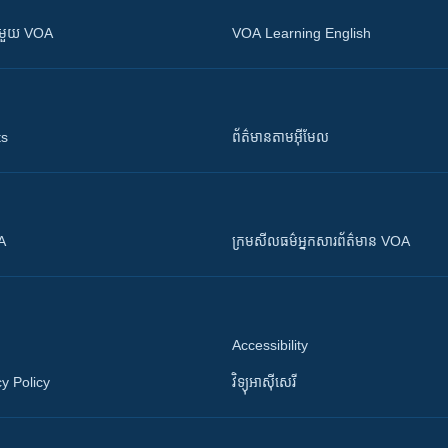
ស​​ជាមួយ VOA
VOA Learning English
ts
ព័ត៌មាន​តាម​អ៊ីមែល
OA
ក្រម​​​សីលធម៌​​​អ្នក​​​សារព័ត៌មាន VOA
Accessibility
y Policy
វិទ្យុ​អាស៊ី​សេរី