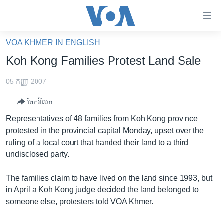
ភ្ជាប់​
ទៅ​
គេហទំព័រ​
VOA KHMER IN ENGLISH
កម្ពុជា
ទាក់ទង
Koh Kong Families Protest Land Sale
រំលង​
អន្តរជាតិ
និង​
05 កញ្ញា 2007
អាមេរិក
ចូល​
ចែករំលែក
ទៅ​​
ចិន
ទំព័រ​
Representatives of 48 families from Koh Kong province
ហេឡូវីអូអេ
ព័ត៌មាន​​
protested in the provincial capital Monday, upset over the
តែ​
កម្ពុជាច្នៃប្រតិដ្ឋ
ruling of a local court that handed their land to a third
ម្តង
undisclosed party.
ព្រឹត្តិការណ៍ព័ត៌មាន
រំលង​
និង​
ទូរទស្សន៍ / វីដេអូ​
The families claim to have lived on the land since 1993, but
ចូល​
in April a Koh Kong judge decided the land belonged to
វិទ្យុ / ផតខាសថ៍
ទៅ​
someone else, protesters told VOA Khmer.
ទំព័រ​
កម្មវិធីទាំងអស់