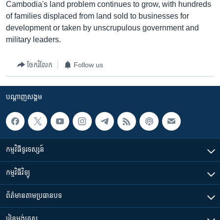
រចនា
Cambodia's land problem continues to grow, with hundreds
សម្ព័ន្ធ​
of families displaced from land sold to businesses for
Khmer English
រំលង​
development or taken by unscrupulous government and
និង​
military leaders.
បណ្តាញ​សង្គម
ចូល​
ទៅ​
ចែករំលែក
Follow us
កាន់​
ទំព័រ​
ភាសា
ស្វែង​
បណ្តាញ​សង្គម
រក
កម្មវិធី​ទូរទស្សន៍
កម្មវិធី​វិទ្យុ
ព័ត៌មាន​តាមប្រធានបទ​
រៀន​​អង់គ្លេស