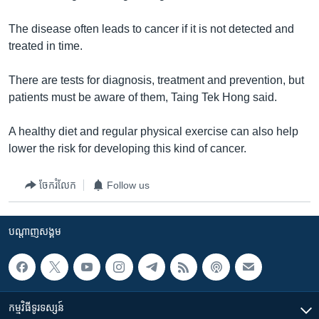
រចនា
សម្ព័ន្ធ​
Khmer English
The disease often leads to cancer if it is not detected and
រំលង​
treated in time.
និង​
បណ្តាញ​សង្គម
ចូល​
There are tests for diagnosis, treatment and prevention, but
ទៅ​
patients must be aware of them, Taing Tek Hong said.
កាន់​
ទំព័រ​
ភាសា
A healthy diet and regular physical exercise can also help
ស្វែង​
lower the risk for developing this kind of cancer.
រក
ចែករំលែក
Follow us
បណ្តាញ​សង្គម
កម្មវិធី​ទូរទស្សន៍