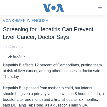
ភ្ជាប់​
ទៅ​
គេហទំព័រ​
VOA KHMER IN ENGLISH
កម្ពុជា
ទាក់ទង
Screening for Hepatitis Can Prevent
រំលង​
អន្តរជាតិ
Liver Cancer, Doctor Says
និង​
អាមេរិក
ចូល​
16 សីហា 2007
ទៅ​​
ចិន
ទំព័រ​
ចែករំលែក
ហេឡូវីអូអេ
ព័ត៌មាន​​
Hepatitis B affects 12 percent of Cambodians, putting them
តែ​
កម្ពុជាច្នៃប្រតិដ្ឋ
at risk of liver cancer, among other diseases, a doctor said
ម្តង
Thursday.
ព្រឹត្តិការណ៍ព័ត៌មាន
រំលង​
និង​
ទូរទស្សន៍ / វីដេអូ​
Hepatitis B is passed from mother to child, but infants
ចូល​
should be given a primary vaccine within 48 hours of birth, a
វិទ្យុ / ផតខាសថ៍
ទៅ​
booster after one month and a final shot after six months,
ទំព័រ​
កម្មវិធីទាំងអស់
said Dr. Taing Tek Hong, as a guest of "Hello VOA."