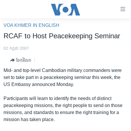
ភ្ជាប់​
ទៅ​
គេហទំព័រ​
VOA KHMER IN ENGLISH
កម្ពុជា
ទាក់ទង
RCAF to Host Peacekeeping Seminar
រំលង​
អន្តរជាតិ
និង​
02 កក្កដា 2007
អាមេរិក
ចូល​
ចែករំលែក
ទៅ​​
ចិន
ទំព័រ​
Mid- and top-level Cambodian military commanders were
ហេឡូវីអូអេ
ព័ត៌មាន​​
set to take part in a peacekeeping seminar this week, the
តែ​
កម្ពុជាច្នៃប្រតិដ្ឋ
US Embassy announced Monday.
ម្តង
ព្រឹត្តិការណ៍ព័ត៌មាន
រំលង​
Participants will learn to identify the needs of distinct
និង​
ទូរទស្សន៍ / វីដេអូ​
peacekeeping missions, the right people to send on those
ចូល​
missions, and standards to ensure the right training for a
វិទ្យុ / ផតខាសថ៍
ទៅ​
mission has taken place.
ទំព័រ​
កម្មវិធីទាំងអស់