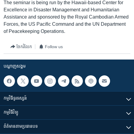
រចនា
The seminar is being run by the Hawaii-based Center for
សម្ព័ន្ធ​
Excellence in Disaster Management and Humanitarian
Khmer English
រំលង​
Assistance and sponsored by the Royal Cambodian Armed
និង​
Forces, the US Pacific Command and the UN Department
បណ្តាញ​សង្គម
ចូល​
of Peacekeeping Operations.
ទៅ​
កាន់​
ចែករំលែក
Follow us
ទំព័រ​
ភាសា
ស្វែង​
រក
បណ្តាញ​សង្គម
កម្មវិធី​ទូរទស្សន៍
កម្មវិធី​វិទ្យុ
ព័ត៌មាន​តាមប្រធានបទ​