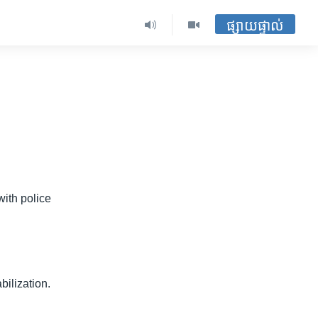
ផ្សាយផ្ទាល់
with police
ilization.