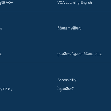
ស​​ជាមួយ VOA
VOA Learning English
ts
ព័ត៌មាន​តាម​អ៊ីមែល
OA
ក្រម​​​សីលធម៌​​​អ្នក​​​សារព័ត៌មាន VOA
Accessibility
y Policy
វិទ្យុ​អាស៊ី​សេរី