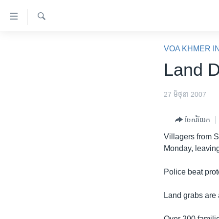
ភ្ជាប់​
ទៅ​
គេហទំព័រ​
ស្វែង​
កម្ពុជា
រក
VOA KHMER I
ទាក់ទង
អន្តរជាតិ
Land D
រំលង​
និង​
អាមេរិក
ចូល​
27 មិថុនា 2007
ចិន
ទៅ​​
ទំព័រ​
ហេឡូវីអូអេ
ចែករំលែក
ព័ត៌មាន​​
កម្ពុជាច្នៃប្រតិដ្ឋ
Villagers from S
តែ​
Monday, leaving 
ម្តង
ព្រឹត្តិការណ៍ព័ត៌មាន
រំលង​
ទូរទស្សន៍ / វីដេអូ​
Police beat prot
និង​
ចូល​
វិទ្យុ / ផតខាសថ៍
Land grabs are 
ទៅ​
កម្មវិធីទាំងអស់
ទំព័រ​
Over 200 familie