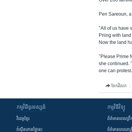
រចនា
សម្ព័ន្ធ​
Pen Sareoun, a 
រំលង​
និង​
"All of us have
ចូល​
Priing with lan
ទៅ​
Now the land ha
កាន់​
ទំព័រ​
"Please Prime M
ស្វែង​
she continued. "
រក
one can protest.
ចែករំលែក
កម្មវិធី​ទូរទស្សន៍
កម្មវិធី​វិទ្យុ
វីដេអូ​ខ្មែរ
ព័ត៌មាន​ពេល​ព្រឹ
វ៉ាស៊ីនតោន​ថ្ងៃ​នេះ
ព័ត៌មាន​​ពេល​រាត្រ