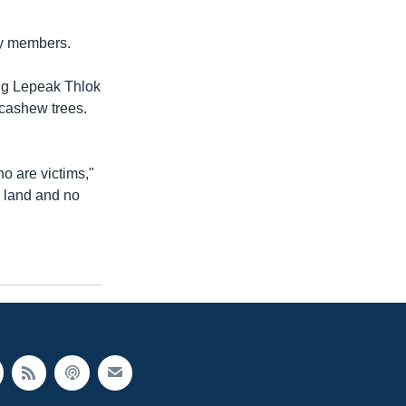
ly members.
ang Lepeak Thlok
 cashew trees.
o are victims,"
e land and no