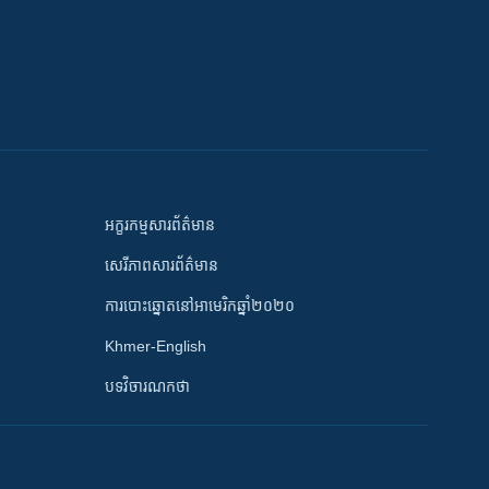
អក្ខរកម្មសារព័ត៌មាន
សេរីភាពសារព័ត៌មាន
ការបោះឆ្នោតនៅអាមេរិកឆ្នាំ២០២០
Khmer-English
បទវិចារណកថា