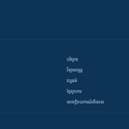
បរិស្ថាន
វិទ្យាសាស្រ្ត
វប្បធម៌
ខ្មែរក្រហម
សេចក្តីរាយការណ៍ពិសេស