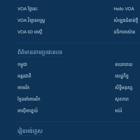
VOA ថ្ងៃនេះ
Hello VOA
VOA ​វិទ្យាសាស្ត្រ
សំឡេង​ជំនាន់​ថ្មី
VOA 60 អាស៊ី
វេទិកា​អាស៊ាន
ព័ត៌មាន​តាមប្រធានបទ​
កម្ពុជា
នយោបាយ
អន្តរជាតិ
សេដ្ឋកិច្ច
អាមេរិក
សិទ្ធិមនុស្ស
ខ្មែរ​នៅអាមេរិក
សុខភាព
អាស៊ីអាគ្នេយ៍
អប់រំ
រៀន​​អង់គ្លេស