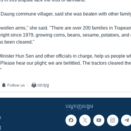
Daung commune villager, said she was beaten with other fami
 swollen arms," she said. "There are over 200 families in Trape
d right since 1979, growing corns, beans, sesame, potatoes, and
s been cleared."
inister Hun Sen and other officials in charge, help us people wh
Please hear our plight; we are belittled. The tractors cleared th
"
Follow us
បោះពុម្ព
បណ្តាញ​សង្គម
ក
ី