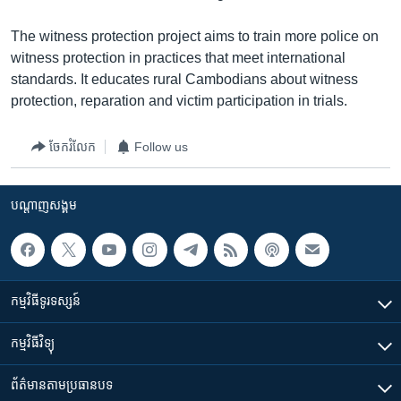
រចនា
សម្ព័ន្ធ​
Khmer English
The witness protection project aims to train more police on
រំលង​
witness protection in practices that meet international
និង​
បណ្តាញ​សង្គម
standards. It educates rural Cambodians about witness
ចូល​
protection, reparation and victim participation in trials.
ទៅ​
កាន់​
ចែករំលែក
Follow us
ទំព័រ​
ភាសា
ស្វែង​
រក
បណ្តាញ​សង្គម
កម្មវិធី​ទូរទស្សន៍
កម្មវិធី​វិទ្យុ
ព័ត៌មាន​តាមប្រធានបទ​