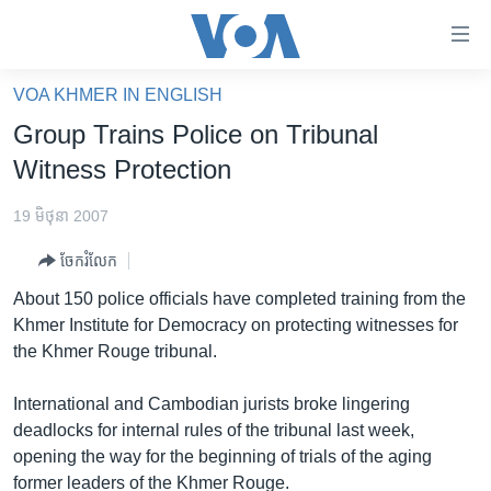
ភ្ជាប់​
ទៅ​
គេហទំព័រ​
VOA KHMER IN ENGLISH
កម្ពុជា
ទាក់ទង
Group Trains Police on Tribunal
រំលង​
អន្តរជាតិ
Witness Protection
និង​
អាមេរិក
ចូល​
19 មិថុនា 2007
ទៅ​​
ចិន
ទំព័រ​
ចែករំលែក
ហេឡូវីអូអេ
ព័ត៌មាន​​
About 150 police officials have completed training from the
តែ​
កម្ពុជាច្នៃប្រតិដ្ឋ
Khmer Institute for Democracy on protecting witnesses for
ម្តង
the Khmer Rouge tribunal.
ព្រឹត្តិការណ៍ព័ត៌មាន
រំលង​
និង​
ទូរទស្សន៍ / វីដេអូ​
International and Cambodian jurists broke lingering
ចូល​
deadlocks for internal rules of the tribunal last week,
វិទ្យុ / ផតខាសថ៍
ទៅ​
opening the way for the beginning of trials of the aging
ទំព័រ​
កម្មវិធីទាំងអស់
former leaders of the Khmer Rouge.