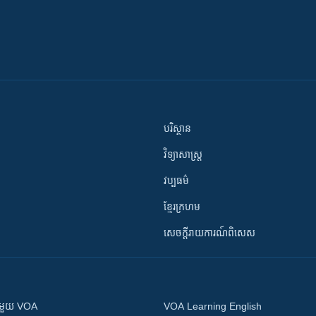
បរិស្ថាន
វិទ្យាសាស្រ្ត
វប្បធម៌
ខ្មែរក្រហម
សេចក្តីរាយការណ៍ពិសេស
ស​​ជាមួយ VOA
VOA Learning English