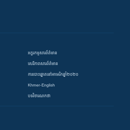
អក្ខរកម្មសារព័ត៌មាន
សេរីភាពសារព័ត៌មាន
ការបោះឆ្នោតនៅអាមេរិកឆ្នាំ២០២០
Khmer-English
បទវិចារណកថា