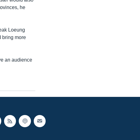
rovinces, he
 Neak Loeung
d bring more
ave an audience