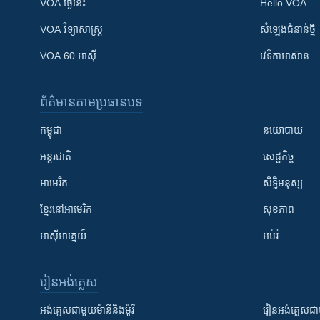
VOA ថ្ងៃនេះ
Hello VOA
VOA ​វិទ្យាសាស្ត្រ
សំឡេង​ជំនាន់​ថ្មី
VOA 60 អាស៊ី
វេទិកា​អាស៊ាន
ព័ត៌មាន​តាមប្រធានបទ​
កម្ពុជា
នយោបាយ
អន្តរជាតិ
សេដ្ឋកិច្ច
អាមេរិក
សិទ្ធិមនុស្ស
ខ្មែរ​នៅអាមេរិក
សុខភាព
អាស៊ីអាគ្នេយ៍
អប់រំ
រៀន​​អង់គ្លេស
អង់គ្លេស​ជាមួយ​ម៉ានី​និង​ម៉ូរី
រៀន​​​​​​អង់គ្លេ