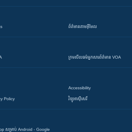
ts
ព័ត៌មាន​តាម​អ៊ីមែល
OA
ក្រម​​​សីលធម៌​​​អ្នក​​​សារព័ត៌មាន VOA
Accessibility
y Policy
វិទ្យុ​អាស៊ី​សេរី
 App សម្រាប់ Android - Google