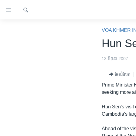
ភ្ជាប់​
ទៅ​
គេហទំព័រ​
ស្វែង​
កម្ពុជា
រក
VOA KHMER I
ទាក់ទង
អន្តរជាតិ
Hun Se
រំលង​
និង​
អាមេរិក
ចូល​
13 មិថុនា 2007
ចិន
ទៅ​​
ទំព័រ​
ហេឡូវីអូអេ
ចែករំលែក
ព័ត៌មាន​​
កម្ពុជាច្នៃប្រតិដ្ឋ
Prime Minister 
តែ​
seeking more aid
ម្តង
ព្រឹត្តិការណ៍ព័ត៌មាន
រំលង​
ទូរទស្សន៍ / វីដេអូ​
Hun Sen's visit
និង​
Cambodia's larg
ចូល​
វិទ្យុ / ផតខាសថ៍
ទៅ​
កម្មវិធីទាំងអស់
Ahead of the vi
ទំព័រ​
River at the Nea