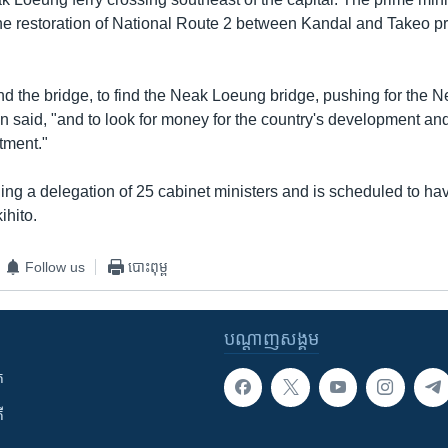
the restoration of National Route 2 between Kandal and Takeo p
ind the bridge, to find the Neak Loeung bridge, pushing for the
n said, "and to look for money for the country's development an
tment."
ing a delegation of 25 cabinet ministers and is scheduled to h
ihito.
Follow us
បោះពុម្ព
បណ្តាញ​សង្គម
ក
ី