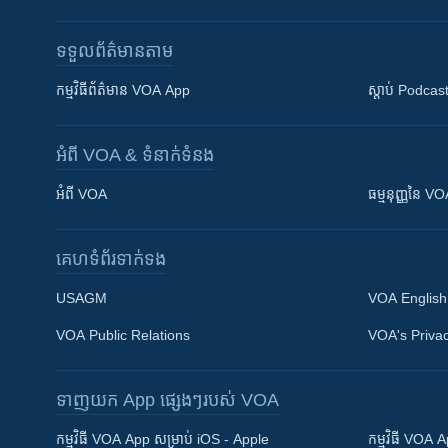
ទទួល​ព័ត៌មាន​តាម
កម្មវិធី​ព័ត៌មាន VOA App
ស្តាប់ Podcas
អំពី​ VOA & ទំនាក់ទំនង
អំពី​ VOA
ធម្មនុញ្ញ​នៃ V
គេហទំព័រ​​ទាក់ទង
USAGM
VOA English
VOA Public Relations
VOA's Privac
ទាញយក​ App ផ្សេងៗ​របស់​ VOA
Khmer English
កម្មវិធី​ VOA App សម្រាប់ iOS - Apple
កម្មវិធី​ VOA