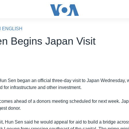
N ENGLISH
n Begins Japan Visit
Hun Sen began an official three-day visit to Japan Wednesday, 
 for infrastructure and other investment.
 comes ahead of a donors meeting scheduled for next week. Jap
est donor.
sit, Hun Sen said he would appeal for aid to build a bridge acro
k Loeung ferry crossing southeast of the capital. The prime min