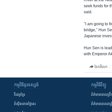
រចនា
seek funds for 
សម្ព័ន្ធ​
said.
រំលង​
និង​
"I am going to f
ចូល​
bridge," Hun Se
ទៅ​
Japanese inves
កាន់​
ទំព័រ​
Hun Sen is lead
ស្វែង​
with Emperor Ak
រក
ចែករំលែក
កម្មវិធី​ទូរទស្សន៍
កម្មវិធី​វិទ្យុ
វីដេអូ​ខ្មែរ
ព័ត៌មាន​ពេល​ព្រឹ
វ៉ាស៊ីនតោន​ថ្ងៃ​នេះ
ព័ត៌មាន​​ពេល​រាត្រ