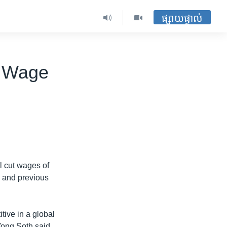
ផ្សាយផ្ទាល់
l Wage
l cut wages of
s and previous
ive in a global
Vong Soth said.