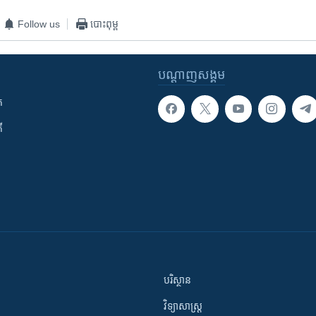
Follow us
បោះពុម្ព
បណ្តាញ​សង្គម
ក
ី
បរិស្ថាន
វិទ្យាសាស្រ្ត