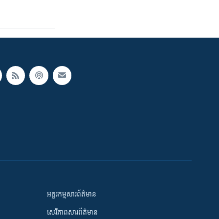
អក្ខរកម្មសារព័ត៌មាន
សេរីភាពសារព័ត៌មាន