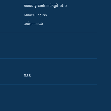
ការបោះឆ្នោតនៅអាមេរិកឆ្នាំ២០២០
Khmer-English
បទវិចារណកថា
RSS