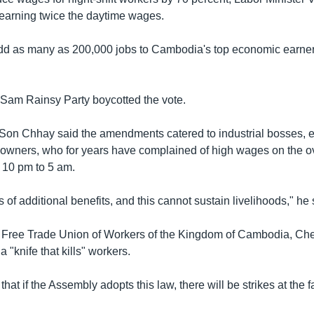
earning twice the daytime wages.
dd as many as 200,000 jobs to Cambodia's top economic earne
Sam Rainsy Party boycotted the vote.
on Chhay said the amendments catered to industrial bosses, e
 owners, who for years have complained of high wages on the ove
 10 pm to 5 am.
 of additional benefits, and this cannot sustain livelihoods," he 
e Free Trade Union of Workers of the Kingdom of Cambodia, Ch
"knife that kills" workers.
hat if the Assembly adopts this law, there will be strikes at the f