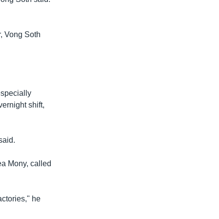
r, Vong Soth
specially
rnight shift,
said.
ea Mony, called
actories," he