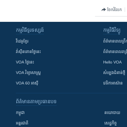
ចែករំលែក
កម្មវិធី​ទូរទស្សន៍
កម្មវិធី​វិទ្យុ
វីដេអូ​ខ្មែរ
ព័ត៌មាន​ពេល​ព្រឹ
វ៉ាស៊ីនតោន​ថ្ងៃ​នេះ
ព័ត៌មាន​​ពេល​រាត្រ
VOA ថ្ងៃនេះ
Hello VOA
VOA ​វិទ្យាសាស្ត្រ
សំឡេង​ជំនាន់​ថ្មី
VOA 60 អាស៊ី
វេទិកា​អាស៊ាន
ព័ត៌មាន​តាមប្រធានបទ​
កម្ពុជា
នយោបាយ
អន្តរជាតិ
សេដ្ឋកិច្ច