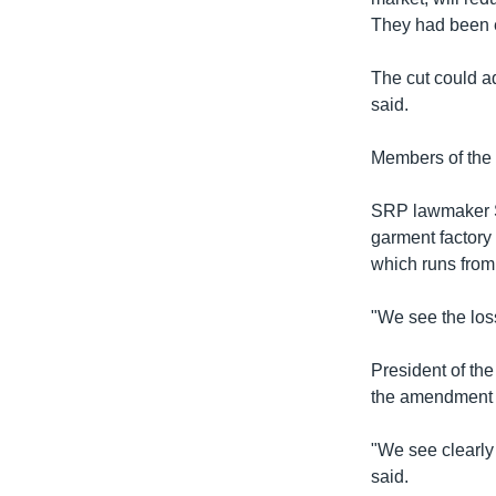
រចនា
They had been 
សម្ព័ន្ធ​
រំលង​
The cut could a
និង​
said.
ចូល​
ទៅ​
Members of the 
កាន់​
ទំព័រ​
SRP lawmaker S
ស្វែង​
garment factory
រក
which runs from
"We see the loss
President of th
the amendment a 
"We see clearly t
said.