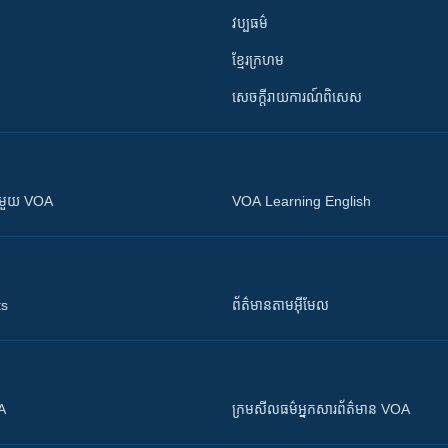
វប្បធម៌
ខ្មែរក្រហម
សេចក្តីរាយការណ៍ពិសេស
ស​​ជាមួយ VOA
VOA Learning English
ts
ព័ត៌មាន​តាម​អ៊ីមែល
OA
ក្រម​​​សីលធម៌​​​អ្នក​​​សារព័ត៌មាន VOA