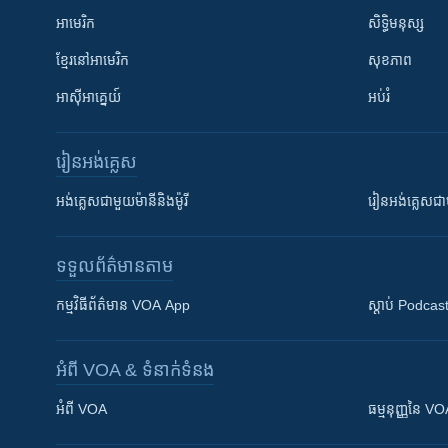
អាមេរិក
សិទ្ធិមនុស្ស
ខ្មែរ​នៅអាមេរិក
សុខភាព
អាស៊ីអាគ្នេយ៍
អប់រំ
រៀន​​អង់គ្លេស
អង់គ្លេស​ជាមួយ​ម៉ានី​និង​ម៉ូរី
រៀន​​​​​​អង់គ្លេ
ទទួល​ព័ត៌មាន​តាម
កម្មវិធី​ព័ត៌មាន VOA App
ស្តាប់ Podcas
អំពី​ VOA & ទំនាក់ទំនង
អំពី​ VOA
ធម្មនុញ្ញ​នៃ V