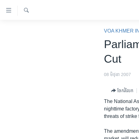
ភ្ជាប់​
ទៅ​
គេហទំព័រ​
ស្វែង​
កម្ពុជា
រក
VOA KHMER I
ទាក់ទង
អន្តរជាតិ
Parlia
រំលង​
និង​
អាមេរិក
Cut
ចូល​
ចិន
ទៅ​​
ទំព័រ​
ហេឡូវីអូអេ
08 មិថុនា 2007
ព័ត៌មាន​​
កម្ពុជាច្នៃប្រតិដ្ឋ
តែ​
ចែករំលែក
ម្តង
ព្រឹត្តិការណ៍ព័ត៌មាន
The National As
រំលង​
ទូរទស្សន៍ / វីដេអូ​
nighttime facto
និង​
threats of strike
ចូល​
វិទ្យុ / ផតខាសថ៍
ទៅ​
កម្មវិធីទាំងអស់
The amendment, 
ទំព័រ​
market, will red