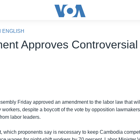
N ENGLISH
ment Approves Controversia
sembly Friday approved an amendment to the labor law that wil
ry workers, despite a boycott of the vote by opposition lawmaker
 from labor leaders.
which proponents say is necessary to keep Cambodia competit
uce wages for night-shift workers by 70 percent, Labor Minister 