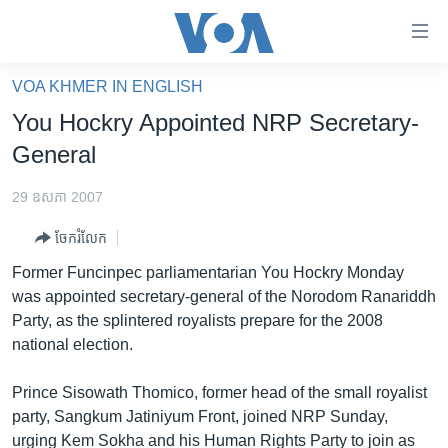
ភ្ជាប់​
ទៅ​
គេហទំព័រ​
VOA KHMER IN ENGLISH
កម្ពុជា
ទាក់ទង
You Hockry Appointed NRP Secretary-
រំលង​
អន្តរជាតិ
General
និង​
អាមេរិក
ចូល​
29 ឧសភា 2007
ទៅ​​
ចិន
ទំព័រ​
ចែករំលែក
ហេឡូវីអូអេ
ព័ត៌មាន​​
Former Funcinpec parliamentarian You Hockry Monday
តែ​
កម្ពុជាច្នៃប្រតិដ្ឋ
was appointed secretary-general of the Norodom Ranariddh
ម្តង
Party, as the splintered royalists prepare for the 2008
ព្រឹត្តិការណ៍ព័ត៌មាន
រំលង​
national election.
និង​
ទូរទស្សន៍ / វីដេអូ​
ចូល​
Prince Sisowath Thomico, former head of the small royalist
វិទ្យុ / ផតខាសថ៍
ទៅ​
party, Sangkum Jatiniyum Front, joined NRP Sunday,
ទំព័រ​
កម្មវិធីទាំងអស់
urging Kem Sokha and his Human Rights Party to join as