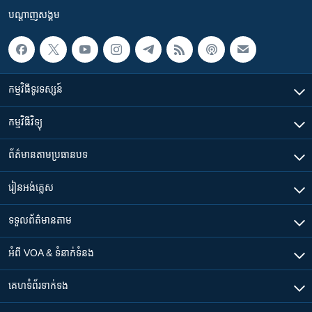
បណ្តាញ​សង្គម
កម្មវិធី​ទូរទស្សន៍
កម្មវិធី​វិទ្យុ
ព័ត៌មាន​តាមប្រធានបទ​
រៀន​​អង់គ្លេស
ទទួល​ព័ត៌មាន​តាម
អំពី​ VOA & ទំនាក់ទំនង
គេហទំព័រ​​ទាក់ទង