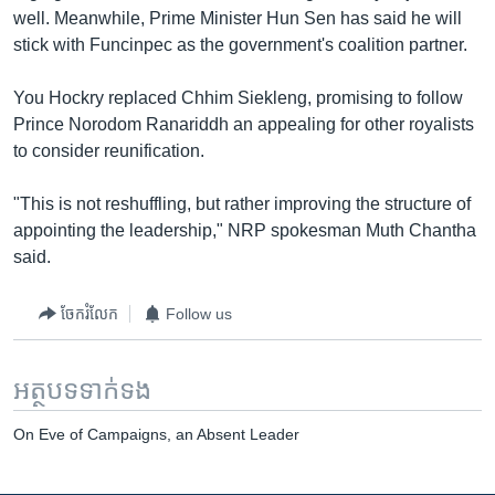
រចនា
well. Meanwhile, Prime Minister Hun Sen has said he will
សម្ព័ន្ធ​
Khmer English
stick with Funcinpec as the government's coalition partner.
រំលង​
និង​
បណ្តាញ​សង្គម
You Hockry replaced Chhim Siekleng, promising to follow
ចូល​
Prince Norodom Ranariddh an appealing for other royalists
ទៅ​
to consider reunification.
កាន់​
ទំព័រ​
ភាសា
"This is not reshuffling, but rather improving the structure of
ស្វែង​
appointing the leadership," NRP spokesman Muth Chantha
រក
said.
ចែករំលែក
Follow us
អត្ថបទ​ទាក់ទង
On Eve of Campaigns, an Absent Leader