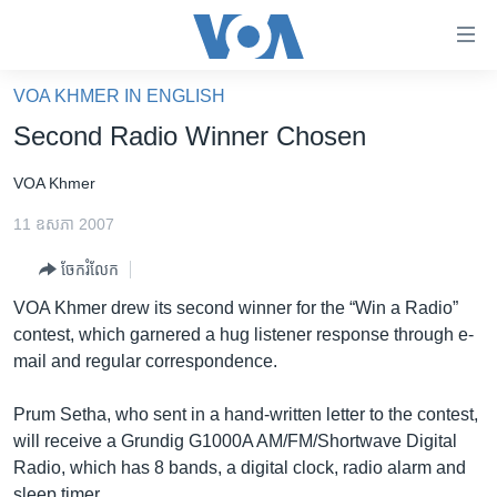
ភ្ជាប់​
ទៅ​
គេហទំព័រ​
VOA KHMER IN ENGLISH
កម្ពុជា
ទាក់ទង
Second Radio Winner Chosen
រំលង​
អន្តរជាតិ
និង​
VOA Khmer
អាមេរិក
ចូល​
11 ឧសភា 2007
ទៅ​​
ចិន
ទំព័រ​
ចែករំលែក
ហេឡូវីអូអេ
ព័ត៌មាន​​
VOA Khmer drew its second winner for the “Win a Radio”
តែ​
កម្ពុជាច្នៃប្រតិដ្ឋ
contest, which garnered a hug listener response through e-
ម្តង
ព្រឹត្តិការណ៍ព័ត៌មាន
mail and regular correspondence.
រំលង​
និង​
ទូរទស្សន៍ / វីដេអូ​
Prum Setha, who sent in a hand-written letter to the contest,
ចូល​
វិទ្យុ / ផតខាសថ៍
will receive a Grundig G1000A AM/FM/Shortwave Digital
ទៅ​
Radio, which has 8 bands, a digital clock, radio alarm and
ទំព័រ​
កម្មវិធីទាំងអស់
sleep timer.