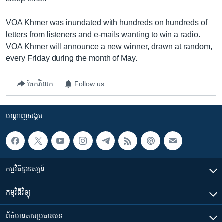
រចនា
សម្ព័ន្ធ​
Khmer English
VOA Khmer was inundated with hundreds on hundreds of
រំលង​
letters from listeners and e-mails wanting to win a radio.
និង​
បណ្តាញ​សង្គម
VOA Khmer will announce a new winner, drawn at random,
ចូល​
every Friday during the month of May.
ទៅ​
កាន់​
ចែករំលែក
Follow us
ទំព័រ​
ភាសា
ស្វែង​
រក
បណ្តាញ​សង្គម
កម្មវិធី​ទូរទស្សន៍
កម្មវិធី​វិទ្យុ
ព័ត៌មាន​តាមប្រធានបទ​