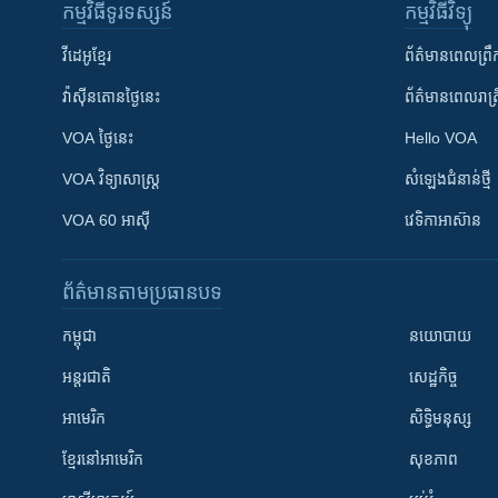
កម្មវិធី​ទូរទស្សន៍
កម្មវិធី​វិទ្យុ
វីដេអូ​ខ្មែរ
ព័ត៌មាន​ពេល​ព្រឹ
វ៉ាស៊ីនតោន​ថ្ងៃ​នេះ
ព័ត៌មាន​​ពេល​រាត្រ
VOA ថ្ងៃនេះ
Hello VOA
VOA ​វិទ្យាសាស្ត្រ
សំឡេង​ជំនាន់​ថ្មី
VOA 60 អាស៊ី
វេទិកា​អាស៊ាន
ព័ត៌មាន​តាមប្រធានបទ​
កម្ពុជា
នយោបាយ
អន្តរជាតិ
សេដ្ឋកិច្ច
អាមេរិក
សិទ្ធិមនុស្ស
ខ្មែរ​នៅអាមេរិក
សុខភាព