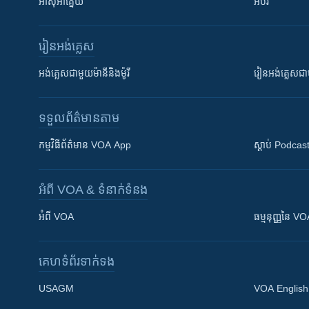
អាស៊ីអាគ្នេយ៍
អប់រំ
រៀន​​អង់គ្លេស
អង់គ្លេស​ជាមួយ​ម៉ានី​និង​ម៉ូរី
រៀន​​​​​​អង់គ្លេ
ទទួល​ព័ត៌មាន​តាម
កម្មវិធី​ព័ត៌មាន VOA App
ស្តាប់ Podcas
អំពី​ VOA & ទំនាក់ទំនង
អំពី​ VOA
ធម្មនុញ្ញ​នៃ V
គេហទំព័រ​​ទាក់ទង
USAGM
VOA English