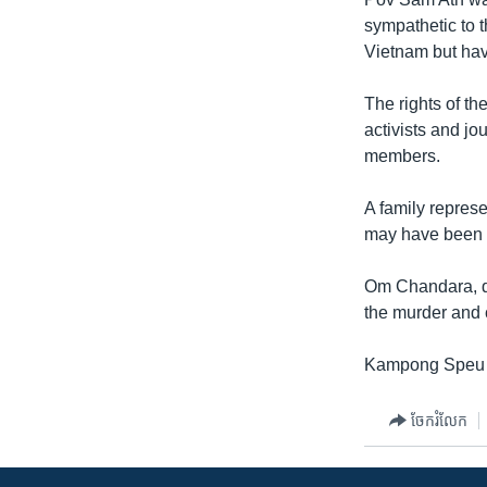
រចនា
sympathetic to 
សម្ព័ន្ធ​
Vietnam but hav
រំលង​
និង​
The rights of th
ចូល​
activists and j
ទៅ​
members.
កាន់​
ទំព័រ​
A family repres
ស្វែង​
may have been t
រក
Om Chandara, di
the murder and c
Kampong Speu P
ចែករំលែក