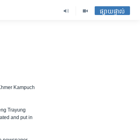
ផ្សាយផ្ទាល់
e Khmer Kampuch
reng Trayung
ted and put in
 a newspaper