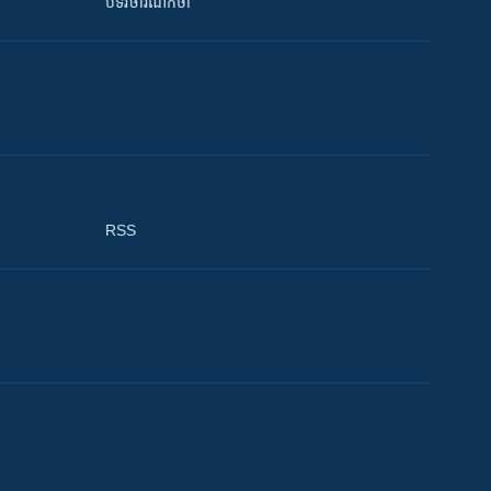
បទវិចារណកថា
RSS