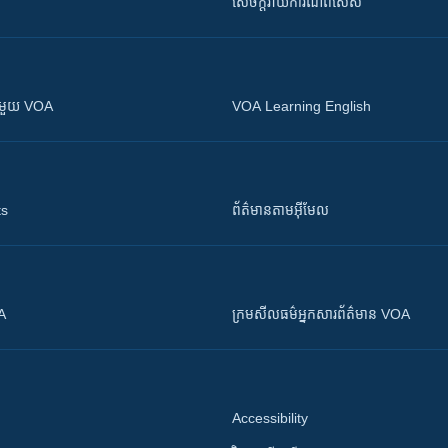
សេចក្តីរាយការណ៍ពិសេស
ស​​ជាមួយ VOA
VOA Learning English
ts
ព័ត៌មាន​តាម​អ៊ីមែល
OA
ក្រម​​​សីលធម៌​​​អ្នក​​​សារព័ត៌មាន VOA
Accessibility