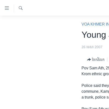
ភ្ជាប់​
ទៅ​
គេហទំព័រ​
ស្វែង​
កម្ពុជា
រក
VOA KHMER I
ទាក់ទង
អន្តរជាតិ
Young 
រំលង​
និង​
អាមេរិក
ចូល​
26 មេសា 2007
ចិន
ទៅ​​
ទំព័រ​
ហេឡូវីអូអេ
ចែករំលែក
ព័ត៌មាន​​
កម្ពុជាច្នៃប្រតិដ្ឋ
Pov Sam Ath, 2
តែ​
Krom ethnic gr
ម្តង
ព្រឹត្តិការណ៍ព័ត៌មាន
រំលង​
ទូរទស្សន៍ / វីដេអូ​
Police said the
និង​
commune, Kampo
ចូល​
វិទ្យុ / ផតខាសថ៍
a trunk, police s
ទៅ​
កម្មវិធីទាំងអស់
ទំព័រ​
Pov Sam Ath wa