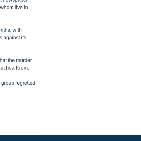
whom live in
nths, with
 against its
that the murder
mpuchea Krom.
 group regretted