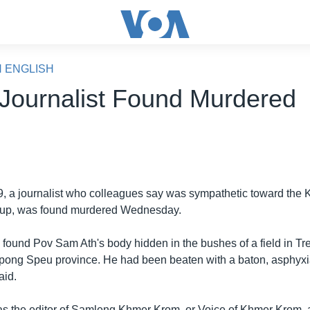
N ENGLISH
Journalist Found Murdered
9, a journalist who colleagues say was sympathetic toward th
oup, was found murdered Wednesday.
y found Pov Sam Ath's body hidden in the bushes of a field in T
ng Speu province. He had been beaten with a baton, asphyxia
aid.
s the editor of Samleng Khmer Krom, or Voice of Khmer Krom,