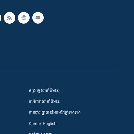
អក្ខរកម្មសារព័ត៌មាន
សេរីភាពសារព័ត៌មាន
ការបោះឆ្នោតនៅអាមេរិកឆ្នាំ២០២០
Khmer-English