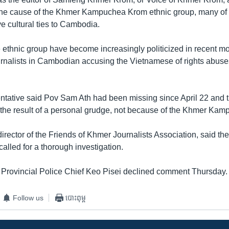
the cause of the Khmer Kampuchea Krom ethnic group, many of 
e cultural ties to Cambodia.
e ethnic group have become increasingly politicized in recent mo
ournalists in Cambodian accusing the Vietnamese of rights abuses
entative said Pov Sam Ath had been missing since April 22 and 
he result of a personal grudge, not because of the Khmer Ka
rector of the Friends of Khmer Journalists Association, said the
alled for a thorough investigation.
rovincial Police Chief Keo Pisei declined comment Thursday.
Follow us
បោះពុម្ព