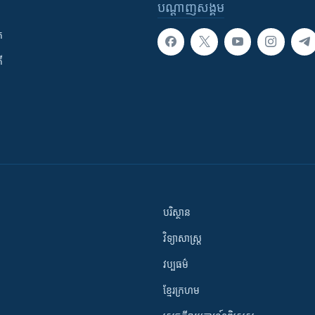
បណ្តាញ​សង្គម
ក
ី
បរិស្ថាន
វិទ្យាសាស្រ្ត
វប្បធម៌
ខ្មែរក្រហម