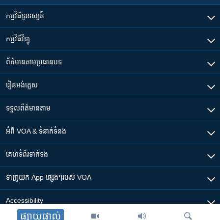
កម្មវិធី​ទូរទស្សន៍
កម្មវិធី​វិទ្យុ
ព័ត៌មាន​តាមប្រធានបទ​
រៀន​​អង់គ្លេស
ទទួល​ព័ត៌មាន​តាម
អំពី​ VOA & ទំនាក់ទំនង
គេហទំព័រ​​ទាក់ទង
ទាញយក​ App ផ្សេងៗ​របស់​ VOA
Accessibility
ផ្សាយផ្ទាល់