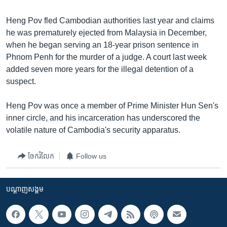
រចនា
សម្ព័ន្ធ​
Khmer English
Heng Pov fled Cambodian authorities last year and claims
រំលង​
he was prematurely ejected from Malaysia in December,
និង​
បណ្តាញ​សង្គម
when he began serving an 18-year prison sentence in
ចូល​
Phnom Penh for the murder of a judge. A court last week
ទៅ​
added seven more years for the illegal detention of a
កាន់​
suspect.
ទំព័រ​
ភាសា
ស្វែង​
Heng Pov was once a member of Prime Minister Hun Sen's
រក
inner circle, and his incarceration has underscored the
volatile nature of Cambodia's security apparatus.
ចែករំលែក
Follow us
បណ្តាញ​សង្គម