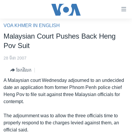
ភ្ជាប់​
ទៅ​
គេហទំព័រ​
VOA KHMER IN ENGLISH
កម្ពុជា
ទាក់ទង
Malaysian Court Pushes Back Heng
រំលង​
អន្តរជាតិ
Pov Suit
និង​
អាមេរិក
ចូល​
28 មីនា 2007
ទៅ​​
ចិន
ទំព័រ​
ចែករំលែក
ហេឡូវីអូអេ
ព័ត៌មាន​​
A Malaysian court Wednesday adjourned to an undecided
តែ​
កម្ពុជាច្នៃប្រតិដ្ឋ
date an application from former Phnom Penh police chief
ម្តង
Heng Pov to file suit against three Malaysian officials for
ព្រឹត្តិការណ៍ព័ត៌មាន
រំលង​
contempt.
និង​
ទូរទស្សន៍ / វីដេអូ​
ចូល​
The adjournment was to allow the three officials time to
វិទ្យុ / ផតខាសថ៍
ទៅ​
properly respond to the charges levied against them, an
ទំព័រ​
កម្មវិធីទាំងអស់
official said.