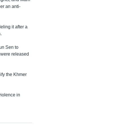
r an anti-
ing it after a
.
Hun Sen to
 were released
nify the Khmer
iolence in