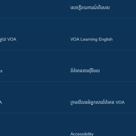
សេចក្តីរាយការណ៍ពិសេស
ស​​ជាមួយ VOA
VOA Learning English
ts
ព័ត៌មាន​តាម​អ៊ីមែល
OA
ក្រម​​​សីលធម៌​​​អ្នក​​​សារព័ត៌មាន VOA
Accessibility