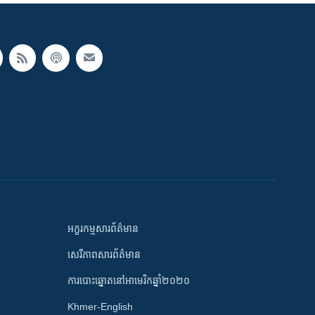
អក្ខរកម្មសារព័ត៌មាន
សេរីភាពសារព័ត៌មាន
ការបោះឆ្នោតនៅអាមេរិកឆ្នាំ២០២០
Khmer-English