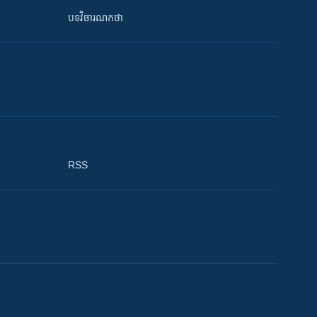
បទវិចារណកថា
RSS