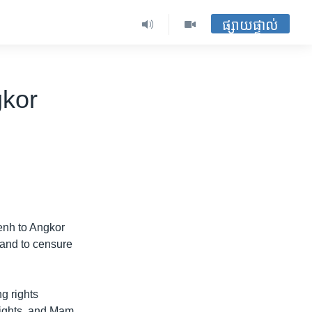
ផ្សាយផ្ទាល់
gkor
enh to Angkor
 and to censure
ng rights
Rights, and Mam