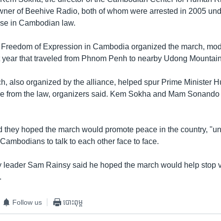
ner of Beehive Radio, both of whom were arrested in 2005 unde
use in Cambodian law.
r Freedom of Expression in Cambodia organized the march, model
st year that traveled from Phnom Penh to nearby Udong Mountain
ch, also organized by the alliance, helped spur Prime Minister 
use from the law, organizers said. Kem Sokha and Mam Sonando
id they hoped the march would promote peace in the country, "u
Cambodians to talk to each other face to face.
y leader Sam Rainsy said he hoped the march would help stop v
.
Follow us
បោះពុម្ព