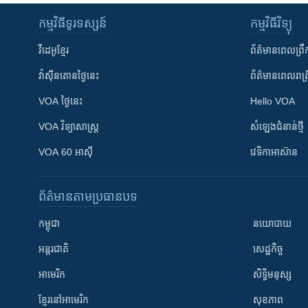
កម្មវិធី​ទូរទស្សន៍
កម្មវិធី​វិទ្យុ
វីដេអូ​ខ្មែរ
ព័ត៌មាន​ពេល​ព្រឹ
វ៉ាស៊ីនតោន​ថ្ងៃ​នេះ
ព័ត៌មាន​​ពេល​រាត្រ
VOA ថ្ងៃនេះ
Hello VOA
VOA ​វិទ្យាសាស្ត្រ
សំឡេង​ជំនាន់​ថ្មី
VOA 60 អាស៊ី
វេទិកា​អាស៊ាន
ព័ត៌មាន​តាមប្រធានបទ​
កម្ពុជា
នយោបាយ
អន្តរជាតិ
សេដ្ឋកិច្ច
អាមេរិក
សិទ្ធិមនុស្ស
ខ្មែរ​នៅអាមេរិក
សុខភាព