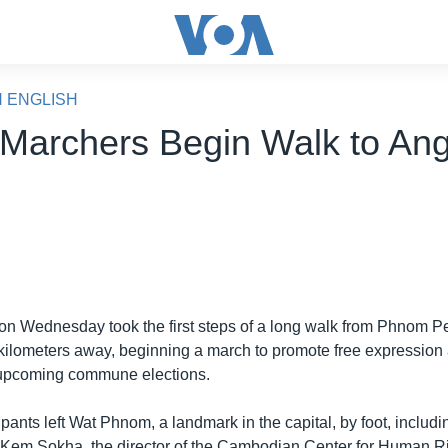
N ENGLISH
 Marchers Begin Walk to An
s on Wednesday took the first steps of a long walk from Phnom P
kilometers away, beginning a march to promote free expression
 upcoming commune elections.
ipants left Wat Phnom, a landmark in the capital, by foot, includi
 Kem Sokha, the director of the Cambodian Center for Human 