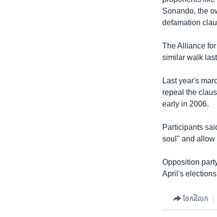
រចនា
Sonando, the ow
សម្ព័ន្ធ​
defamation cla
រំលង​
និង​
The Alliance fo
ចូល​
similar walk la
ទៅ​
កាន់​
Last year's mar
ទំព័រ​
repeal the cla
ស្វែង​
early in 2006.
រក
Participants sa
soul" and allow 
Opposition part
April's elections
ចែករំលែក