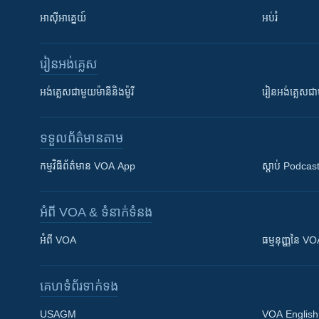
អាស៊ីអាគ្នេយ៍
អប់រំ
រៀន​​អង់គ្លេស
អង់គ្លេស​ជាមួយ​ម៉ានី​និង​ម៉ូរី
រៀន​​​​​​អង់គ្លេ
ទទួល​ព័ត៌មាន​តាម
កម្មវិធី​ព័ត៌មាន VOA App
ស្តាប់ Podcas
អំពី​ VOA & ទំនាក់ទំនង
អំពី​ VOA
ធម្មនុញ្ញ​នៃ V
គេហទំព័រ​​ទាក់ទង
USAGM
VOA English