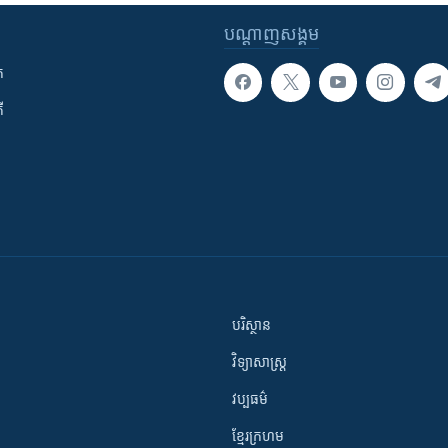
បណ្តាញ​សង្គម
ក
ី
បរិស្ថាន
វិទ្យាសាស្រ្ត
វប្បធម៌
ខ្មែរក្រហម