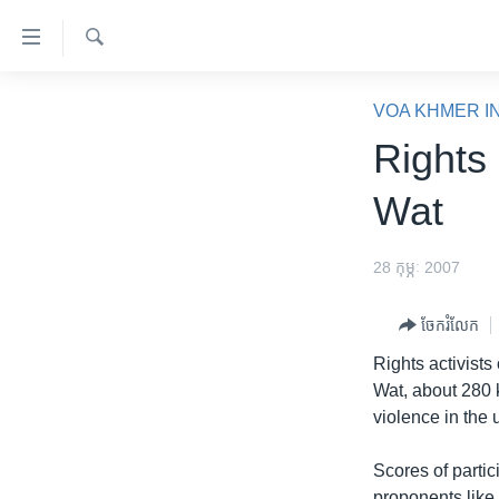
ភ្ជាប់​
ទៅ​
គេហទំព័រ​
ស្វែង​
កម្ពុជា
រក
VOA KHMER I
ទាក់ទង
អន្តរជាតិ
Rights
រំលង​
និង​
អាមេរិក
Wat
ចូល​
ចិន
ទៅ​​
ទំព័រ​
ហេឡូវីអូអេ
28 កុម្ភៈ 2007
ព័ត៌មាន​​
កម្ពុជាច្នៃប្រតិដ្ឋ
តែ​
ចែករំលែក
ម្តង
ព្រឹត្តិការណ៍ព័ត៌មាន
Rights activist
រំលង​
ទូរទស្សន៍ / វីដេអូ​
Wat, about 280 
និង​
violence in the
ចូល​
វិទ្យុ / ផតខាសថ៍
ទៅ​
កម្មវិធីទាំងអស់
Scores of partic
ទំព័រ​
proponents like