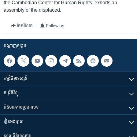
រចនា
the Cambodian Center for Human Rights, exhorts an
សម្ព័ន្ធ​
assembly of the displaced.
Khmer English
រំលង​
និង​
ចែករំលែក
Follow us
បណ្តាញ​សង្គម
ចូល​
ទៅ​
កាន់​
បណ្តាញ​សង្គម
ទំព័រ​
ភាសា
ស្វែង​
រក
កម្មវិធី​ទូរទស្សន៍
កម្មវិធី​វិទ្យុ
ព័ត៌មាន​តាមប្រធានបទ​
រៀន​​អង់គ្លេស
ទទួល​ព័ត៌មាន​តាម