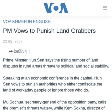
ភ្ជាប់​
ទៅ​
គេហទំព័រ​
VOA KHMER IN ENGLISH
កម្ពុជា
ទាក់ទង
PM Vows to Punish Land Grabbers
រំលង​
អន្តរជាតិ
និង​
22 កុម្ភៈ 2007
អាមេរិក
ចូល​
ចែករំលែក
ទៅ​​
ចិន
ទំព័រ​
Prime Minster Hun Sen says the rising number of land
ហេឡូវីអូអេ
ព័ត៌មាន​​
disputes in rural areas threatens political and social stability.
តែ​
កម្ពុជាច្នៃប្រតិដ្ឋ
ម្តង
Speaking at an economic conference in the capital, Hun
ព្រឹត្តិការណ៍ព័ត៌មាន
រំលង​
Sen vows to punish authorities who either confiscate the
និង​
ទូរទស្សន៍ / វីដេអូ​
land of workaday people or ignore those who do.
ចូល​
វិទ្យុ / ផតខាសថ៍
ទៅ​
Mu Sochua, secretary-general of the opposition party, calls
ទំព័រ​
កម្មវិធីទាំងអស់
the premier’s threats watery, while Kem Sokha, director of