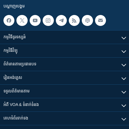
បណ្តាញ​សង្គម
កម្មវិធី​ទូរទស្សន៍
កម្មវិធី​វិទ្យុ
ព័ត៌មាន​តាមប្រធានបទ​
រៀន​​អង់គ្លេស
ទទួល​ព័ត៌មាន​តាម
អំពី​ VOA & ទំនាក់ទំនង
គេហទំព័រ​​ទាក់ទង