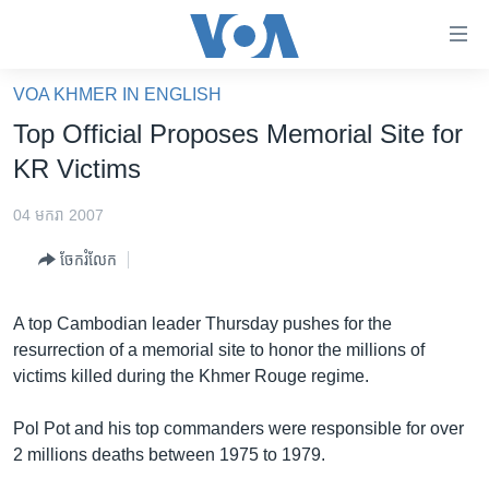
ភ្ជាប់​
ទៅ​
គេហទំព័រ​
VOA KHMER IN ENGLISH
កម្ពុជា
ទាក់ទង
Top Official Proposes Memorial Site for
រំលង​
អន្តរជាតិ
KR Victims
និង​
អាមេរិក
ចូល​
04 មករា 2007
ទៅ​​
ចិន
ទំព័រ​
ចែករំលែក
ហេឡូវីអូអេ
ព័ត៌មាន​​
តែ​
កម្ពុជាច្នៃប្រតិដ្ឋ
A top Cambodian leader Thursday pushes for the
ម្តង
resurrection of a memorial site to honor the millions of
ព្រឹត្តិការណ៍ព័ត៌មាន
រំលង​
victims killed during the Khmer Rouge regime.
និង​
ទូរទស្សន៍ / វីដេអូ​
ចូល​
Pol Pot and his top commanders were responsible for over
វិទ្យុ / ផតខាសថ៍
ទៅ​
2 millions deaths between 1975 to 1979.
ទំព័រ​
កម្មវិធីទាំងអស់