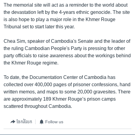
រចនា
The memorial site will act as a reminder to the world about
សម្ព័ន្ធ​
Khmer English
the devastation left by the 4-years ethnic genocide. The site
រំលង​
is also hope to play a major role in the Khmer Rouge
និង​
បណ្តាញ​សង្គម
Tribunal set to start later this year.
ចូល​
ទៅ​
Chea Sim, speaker of Cambodia's Senate and the leader of
កាន់​
the ruling Cambodian People's Party is pressing for other
ទំព័រ​
ភាសា
party officials to raise awareness about the workings behind
ស្វែង​
the Khmer Rouge regime.
រក
To date, the Documentation Center of Cambodia has
collected over 400,000 pages of prisoner confessions, hand
written memos, and maps to some 20,000 gravesites. There
are approximately 189 Khmer Rouge’s prison camps
scattered throughout Cambodia.
ចែករំលែក
Follow us