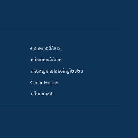
អក្ខរកម្មសារព័ត៌មាន
សេរីភាពសារព័ត៌មាន
ការបោះឆ្នោតនៅអាមេរិកឆ្នាំ២០២០
Khmer-English
បទវិចារណកថា