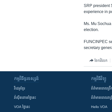
រចនា
SRP president S
សម្ព័ន្ធ​
experience in po
រំលង​
និង​
Ms. Mu Sochua ple
ចូល​
election.
ទៅ​
កាន់​
FUNCINPEC sec
ទំព័រ​
secretary genera
ស្វែង​
រក
ចែករំលែក
កម្មវិធី​ទូរទស្សន៍
កម្មវិធី​វិទ្យុ
វីដេអូ​ខ្មែរ
ព័ត៌មាន​ពេល​ព្រឹ
វ៉ាស៊ីនតោន​ថ្ងៃ​នេះ
ព័ត៌មាន​​ពេល​រាត្រ
VOA ថ្ងៃនេះ
Hello VOA