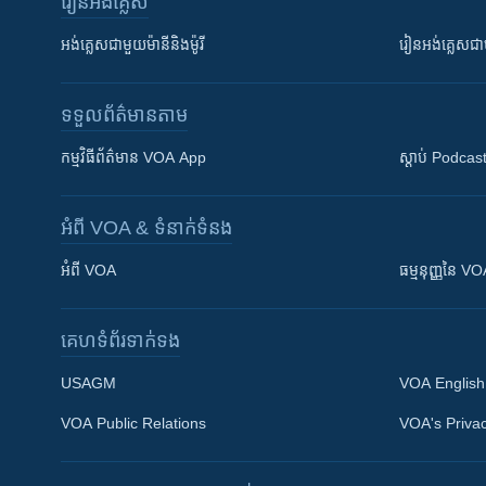
រៀន​​អង់គ្លេស
អង់គ្លេស​ជាមួយ​ម៉ានី​និង​ម៉ូរី
រៀន​​​​​​អង់គ្លេ
ទទួល​ព័ត៌មាន​តាម
កម្មវិធី​ព័ត៌មាន VOA App
ស្តាប់ Podcas
អំពី​ VOA & ទំនាក់ទំនង
អំពី​ VOA
ធម្មនុញ្ញ​នៃ V
គេហទំព័រ​​ទាក់ទង
USAGM
VOA English
VOA Public Relations
VOA's Privac