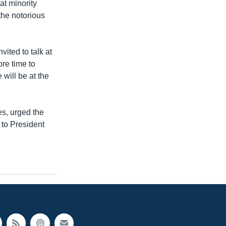
t minority
the notorious
ited to talk at
ore time to
 will be at the
s, urged the
 to President