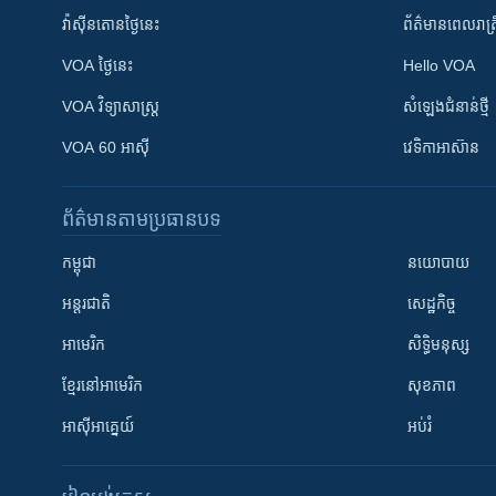
វ៉ាស៊ីនតោន​ថ្ងៃ​នេះ
ព័ត៌មាន​​ពេល​រាត្រ
VOA ថ្ងៃនេះ
Hello VOA
VOA ​វិទ្យាសាស្ត្រ
សំឡេង​ជំនាន់​ថ្មី
VOA 60 អាស៊ី
វេទិកា​អាស៊ាន
ព័ត៌មាន​តាមប្រធានបទ​
កម្ពុជា
នយោបាយ
អន្តរជាតិ
សេដ្ឋកិច្ច
អាមេរិក
សិទ្ធិមនុស្ស
ខ្មែរ​នៅអាមេរិក
សុខភាព
អាស៊ីអាគ្នេយ៍
អប់រំ