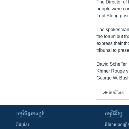
The Director of
people were con
Tuol Sleng pris
The spokesman f
the forum but th
express their th
tribunal to prese
David Scheffer,
Khmer Rouge vic
George W. Bush a
ចែករំលែក
កម្មវិធី​ទូរទស្សន៍
កម្មវិធី​វិទ្យុ
វីដេអូ​ខ្មែរ
ព័ត៌មាន​ពេល​ព្រឹ