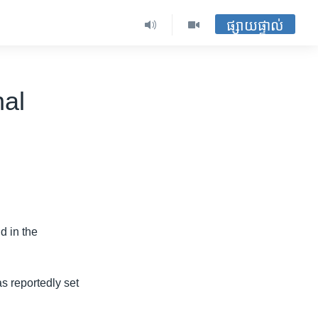
ផ្សាយផ្ទាល់
nal
d in the
s reportedly set