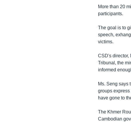
រចនា
More than 20 mi
សម្ព័ន្ធ​
participants.
រំលង​
និង​
The goal is to g
ចូល​
speech, exhange 
ទៅ​
victims.
កាន់​
ទំព័រ​
CSD's director
ស្វែង​
Tribunal, the mi
រក
informed enough 
Ms. Seng says th
groups express 
have gone to the
The Khmer Rouge
Cambodian gover