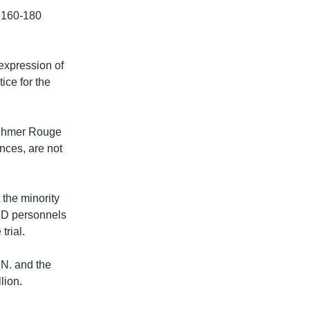
g 160-180
 expression of
ice for the
 Khmer Rouge
nces, are not
 the minority
SCD personnels
trial.
.N. and the
lion.