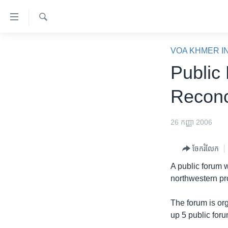
ភ្ជាប់​
ទៅ​
គេហទំព័រ​
ស្វែង​
កម្ពុជា
រក
VOA KHMER I
ទាក់ទង
អន្តរជាតិ
Public
រំលង​
និង​
អាមេរិក
Reconci
ចូល​
ចិន
ទៅ​​
ទំព័រ​
ហេឡូវីអូអេ
26 កញ្ញា 2006
ព័ត៌មាន​​
កម្ពុជាច្នៃប្រតិដ្ឋ
តែ​
ចែករំលែក
ម្តង
ព្រឹត្តិការណ៍ព័ត៌មាន
A public forum w
រំលង​
ទូរទស្សន៍ / វីដេអូ​
northwestern pr
និង​
ចូល​
វិទ្យុ / ផតខាសថ៍
The forum is or
ទៅ​
កម្មវិធីទាំងអស់
up 5 public for
ទំព័រ​