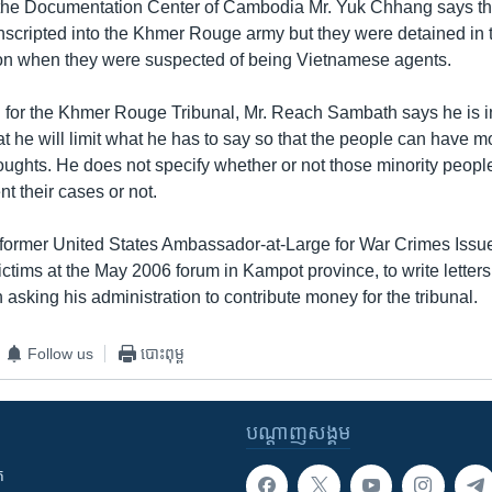
 the Documentation Center of Cambodia Mr. Yuk Chhang says tha
scripted into the Khmer Rouge army but they were detained in 
on when they were suspected of being Vietnamese agents.
or the Khmer Rouge Tribunal, Mr. Reach Sambath says he is inv
at he will limit what he has to say so that the people can have m
oughts. He does not specify whether or not those minority people
nt their cases or not.
 former United States Ambassador-at-Large for War Crimes Issue
tims at the May 2006 forum in Kampot province, to write letters
sking his administration to contribute money for the tribunal.
Follow us
បោះពុម្ព
បណ្តាញ​សង្គម
ក