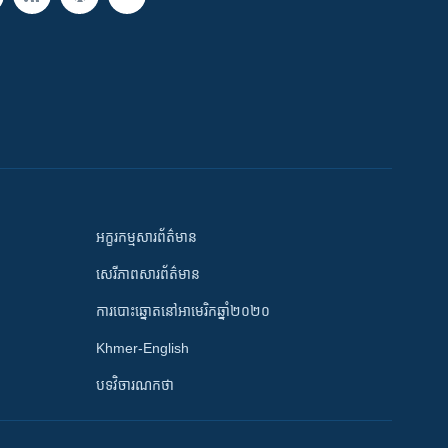
អក្ខរកម្មសារព័ត៌មាន
សេរីភាពសារព័ត៌មាន
ការបោះឆ្នោតនៅអាមេរិកឆ្នាំ២០២០
Khmer-English
បទវិចារណកថា