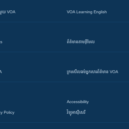
ស​​ជាមួយ VOA
VOA Learning English
ts
ព័ត៌មាន​តាម​អ៊ីមែល
OA
ក្រម​​​សីលធម៌​​​អ្នក​​​សារព័ត៌មាន VOA
Accessibility
y Policy
វិទ្យុ​អាស៊ី​សេរី