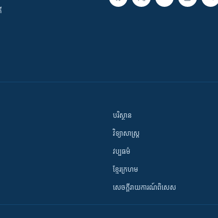
ី
បរិស្ថាន
វិទ្យាសាស្រ្ត
វប្បធម៌
ខ្មែរក្រហម
សេចក្តីរាយការណ៍ពិសេស