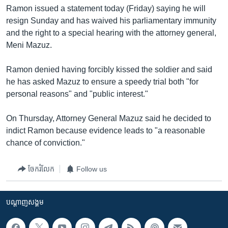
រចនា
Ramon issued a statement today (Friday) saying he will
សម្ព័ន្ធ​
Khmer English
resign Sunday and has waived his parliamentary immunity
រំលង​
and the right to a special hearing with the attorney general,
និង​
បណ្តាញ​សង្គម
Meni Mazuz.
ចូល​
ទៅ​
Ramon denied having forcibly kissed the soldier and said
កាន់​
he has asked Mazuz to ensure a speedy trial both "for
ទំព័រ​
ភាសា
personal reasons" and "public interest."
ស្វែង​
រក
On Thursday, Attorney General Mazuz said he decided to
indict Ramon because evidence leads to "a reasonable
chance of conviction."
ចែករំលែក
Follow us
បណ្តាញ​សង្គម