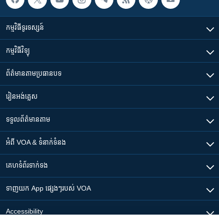
កម្មវិធី​ទូរទស្សន៍
កម្មវិធី​វិទ្យុ
ព័ត៌មាន​តាមប្រធានបទ​
រៀន​​អង់គ្លេស
ទទួល​ព័ត៌មាន​តាម
អំពី​ VOA & ទំនាក់ទំនង
គេហទំព័រ​​ទាក់ទង
ទាញយក​ App ផ្សេងៗ​របស់​ VOA
Accessibility