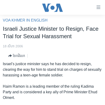
ភ្ជាប់​
ទៅ​
គេហទំព័រ​
VOA KHMER IN ENGLISH
កម្ពុជា
ទាក់ទង
Israeli Justice Minister to Resign, Face
រំលង​
អន្តរជាតិ
Trial for Sexual Harassment
និង​
អាមេរិក
ចូល​
18 សីហា 2006
ទៅ​​
ចិន
ទំព័រ​
ចែករំលែក
ហេឡូវីអូអេ
ព័ត៌មាន​​
Israel's justice minister says he has decided to resign,
តែ​
កម្ពុជាច្នៃប្រតិដ្ឋ
clearing the way for him to stand trial on charges of sexually
ម្តង
harassing a teen-age female soldier.
ព្រឹត្តិការណ៍ព័ត៌មាន
រំលង​
និង​
ទូរទស្សន៍ / វីដេអូ​
Haim Ramon is a leading member of the ruling Kadima
ចូល​
Party and is considered a key ally of Prime Minister Ehud
វិទ្យុ / ផតខាសថ៍
ទៅ​
Olmert.
ទំព័រ​
កម្មវិធីទាំងអស់