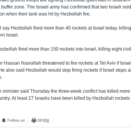
 buffer zone. The Israeli army has confirmed that two Israeli sold
n when their tank was hit by Hezbollah fire.
el say Hezbollah fired more than 40 rockets at Israel today, killin
ern Israel.
bollah fired more than 150 rockets into Israel, killing eight civi
 Hassan Nasrallah threatened to fire rockets at Tel Aviv if Israe
 He also said Hezbollah would stop firing rockets if Israel stops a
s.
 minister said Thursday the three-week conflict has killed more
untry. At least 27 Israelis have been killed by Hezbollah rockets
Follow us
បោះពុម្ព