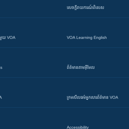
សេចក្តីរាយការណ៍ពិសេស
ស​​ជាមួយ VOA
VOA Learning English
ts
ព័ត៌មាន​តាម​អ៊ីមែល
OA
ក្រម​​​សីលធម៌​​​អ្នក​​​សារព័ត៌មាន VOA
Accessibility