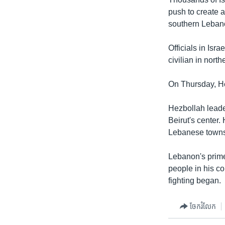
រចនា
push to create a
សម្ព័ន្ធ​
southern Lebano
រំលង​
និង​
Officials in Isra
ចូល​
civilian in north
ទៅ​
កាន់​
On Thursday, Hez
ទំព័រ​
ស្វែង​
Hezbollah leader
រក
Beirut's center.
Lebanese town
Lebanon's prime
people in his co
fighting began.
ចែករំលែក