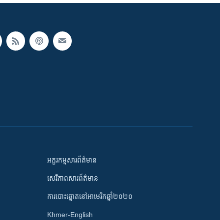
អក្ខរកម្មសារព័ត៌មាន
សេរីភាពសារព័ត៌មាន
ការបោះឆ្នោតនៅអាមេរិកឆ្នាំ២០២០
Khmer-English