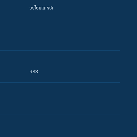
បទវិចារណកថា
RSS