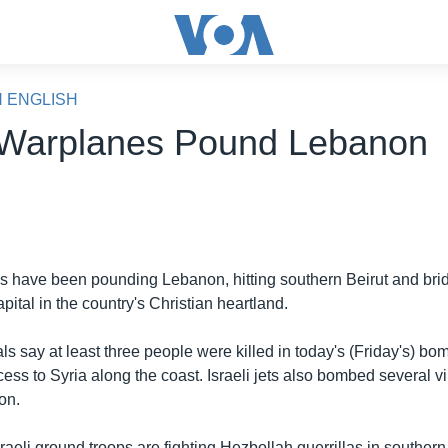
N ENGLISH
i Warplanes Pound Lebanon
es have been pounding Lebanon, hitting southern Beirut and bri
apital in the country's Christian heartland.
ls say at least three people were killed in today's (Friday's) b
cess to Syria along the coast. Israeli jets also bombed several vi
on.
aeli ground troops are fighting Hezbollah guerrillas in souther