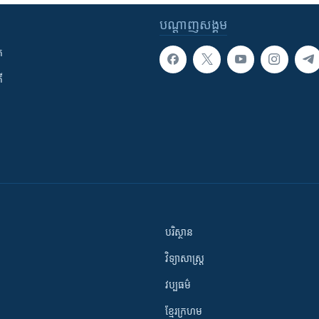
បណ្តាញ​សង្គម
ក
ី
បរិស្ថាន
វិទ្យាសាស្រ្ត
វប្បធម៌
ខ្មែរក្រហម