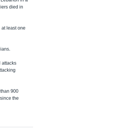
iers died in
g at least one
lians.
l attacks
ttacking
 than 900
 since the