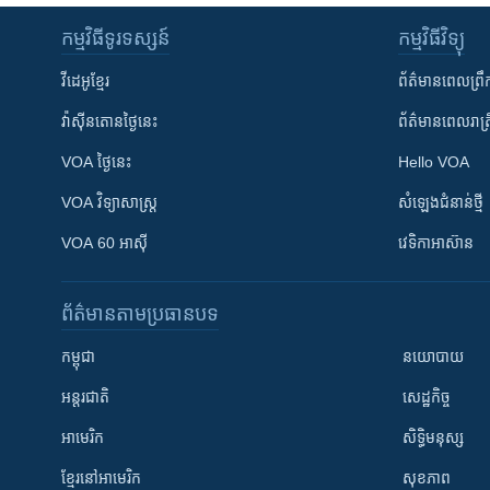
កម្មវិធី​ទូរទស្សន៍
កម្មវិធី​វិទ្យុ
វីដេអូ​ខ្មែរ
ព័ត៌មាន​ពេល​ព្រឹ
វ៉ាស៊ីនតោន​ថ្ងៃ​នេះ
ព័ត៌មាន​​ពេល​រាត្រ
VOA ថ្ងៃនេះ
Hello VOA
VOA ​វិទ្យាសាស្ត្រ
សំឡេង​ជំនាន់​ថ្មី
VOA 60 អាស៊ី
វេទិកា​អាស៊ាន
ព័ត៌មាន​តាមប្រធានបទ​
កម្ពុជា
នយោបាយ
អន្តរជាតិ
សេដ្ឋកិច្ច
អាមេរិក
សិទ្ធិមនុស្ស
ខ្មែរ​នៅអាមេរិក
សុខភាព