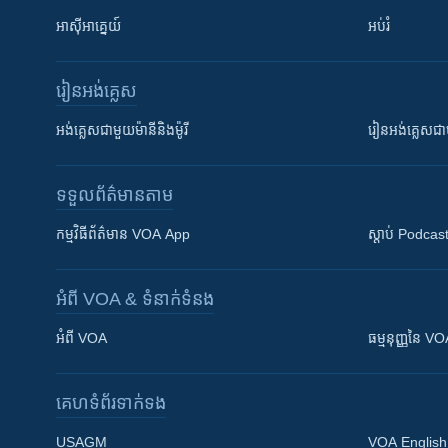
អាស៊ីអាគ្នេយ៍
អប់រំ
រៀន​​អង់គ្លេស
អង់គ្លេស​ជាមួយ​ម៉ានី​និង​ម៉ូរី
រៀន​​​​​​អង់គ្លេ
ទទួល​ព័ត៌មាន​តាម
កម្មវិធី​ព័ត៌មាន VOA App
ស្តាប់ Podcas
អំពី​ VOA & ទំនាក់ទំនង
អំពី​ VOA
ធម្មនុញ្ញ​នៃ V
គេហទំព័រ​​ទាក់ទង
USAGM
VOA English