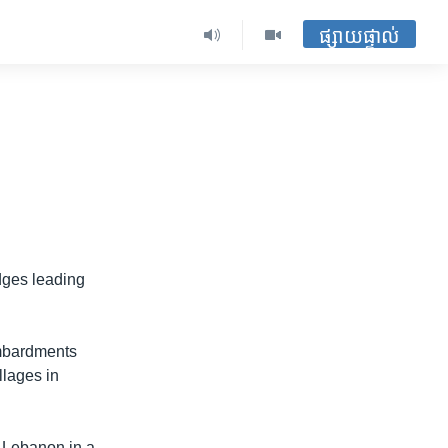
ផ្សាយផ្ទាល់
dges leading
ombardments
llages in
n Lebanon in a