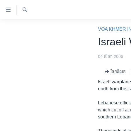
ភ្ជាប់​
ទៅ​
គេហទំព័រ​
ស្វែង​
កម្ពុជា
រក
VOA KHMER I
ទាក់ទង
អន្តរជាតិ
Israel
រំលង​
និង​
អាមេរិក
ចូល​
04 សីហា 2006
ចិន
ទៅ​​
ទំព័រ​
ហេឡូវីអូអេ
ចែករំលែក
ព័ត៌មាន​​
កម្ពុជាច្នៃប្រតិដ្ឋ
Israeli warplan
តែ​
north from the c
ម្តង
ព្រឹត្តិការណ៍ព័ត៌មាន
រំលង​
ទូរទស្សន៍ / វីដេអូ​
Lebanese officia
និង​
which cut off ac
ចូល​
វិទ្យុ / ផតខាសថ៍
southern Leban
ទៅ​
កម្មវិធីទាំងអស់
ទំព័រ​
Thousands of Isr