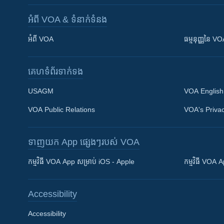
អំពី​ VOA & ទំនាក់ទំនង
អំពី​ VOA
ធម្មនុញ្ញ​នៃ V
គេហទំព័រ​​ទាក់ទង
USAGM
VOA English
VOA Public Relations
VOA's Privac
ទាញយក​ App ផ្សេងៗ​របស់​ VOA
Khmer English
កម្មវិធី​ VOA App សម្រាប់ iOS - Apple
កម្មវិធី​ VOA
បណ្តាញ​សង្គម
Accessibility
Accessibility
ភាសា