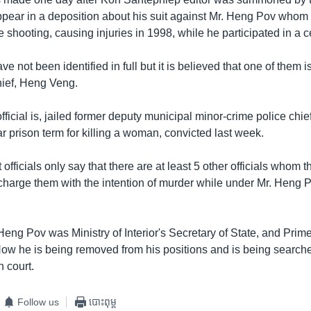
ppear in a deposition about his suit against Mr. Heng Pov whom
 shooting, causing injuries in 1998, while he participated in a 
e not been identified in full but it is believed that one of them i
ief, Heng Veng.
fficial is, jailed former deputy municipal minor-crime police chie
r prison term for killing a woman, convicted last week.
 officials only say that there are at least 5 other officials whom 
charge them with the intention of murder while under Mr. Heng 
 Heng Pov was Ministry of Interior's Secretary of State, and Prim
Now he is being removed from his positions and is being searched
 court.
Follow us
បោះពុម្ព