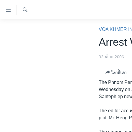
ភ្ជាប់​
ទៅ​
គេហទំព័រ​
ស្វែង​
កម្ពុជា
រក
VOA KHMER I
ទាក់ទង
អន្តរជាតិ
Arrest
រំលង​
និង​
អាមេរិក
ចូល​
02 សីហា 2006
ចិន
ទៅ​​
ទំព័រ​
ហេឡូវីអូអេ
ចែករំលែក
ព័ត៌មាន​​
កម្ពុជាច្នៃប្រតិដ្ឋ
The Phnom Penh M
តែ​
Wednesday on sus
ម្តង
ព្រឹត្តិការណ៍ព័ត៌មាន
Santephiep news
រំលង​
ទូរទស្សន៍ / វីដេអូ​
និង​
The editor accu
ចូល​
វិទ្យុ / ផតខាសថ៍
plot. Mr. Heng 
ទៅ​
កម្មវិធីទាំងអស់
ទំព័រ​
The charge was