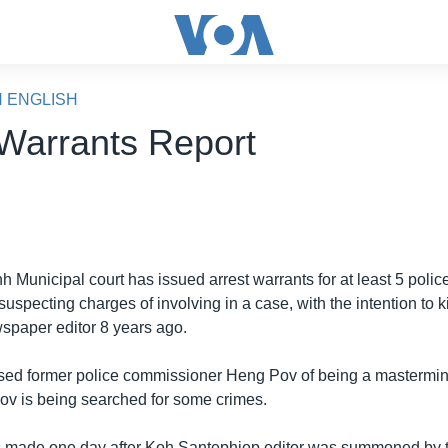
N ENGLISH
 Warrants Report
unicipal court has issued arrest warrants for at least 5 police 
pecting charges of involving in a case, with the intention to k
paper editor 8 years ago.
sed former police commissioner Heng Pov of being a mastermin
Pov is being searched for some crimes.
 made one day after Koh Santephiep editor was summoned by