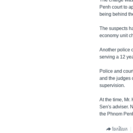
រចនា
Penh court to a
សម្ព័ន្ធ​
being behind the
រំលង​
និង​
The suspects hav
ចូល​
economy unit ch
ទៅ​
កាន់​
Another police o
ទំព័រ​
serving a 12 yea
ស្វែង​
រក
Police and court
and the judges 
supervision.
At the time, Mr.
Sen's adviser. 
the Phnom Penh
ចែករំលែក