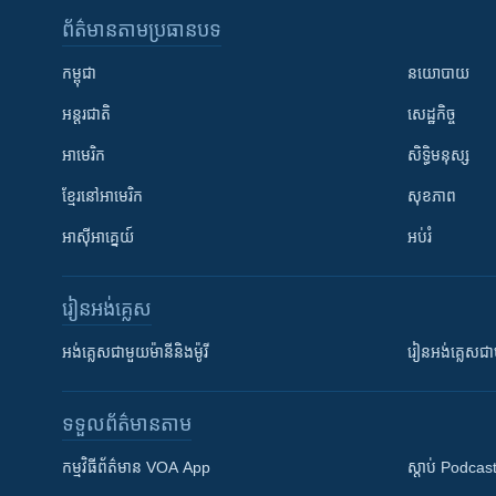
ព័ត៌មាន​តាមប្រធានបទ​
កម្ពុជា
នយោបាយ
អន្តរជាតិ
សេដ្ឋកិច្ច
អាមេរិក
សិទ្ធិមនុស្ស
ខ្មែរ​នៅអាមេរិក
សុខភាព
អាស៊ីអាគ្នេយ៍
អប់រំ
រៀន​​អង់គ្លេស
អង់គ្លេស​ជាមួយ​ម៉ានី​និង​ម៉ូរី
រៀន​​​​​​អង់គ្លេ
ទទួល​ព័ត៌មាន​តាម
កម្មវិធី​ព័ត៌មាន VOA App
ស្តាប់ Podcas