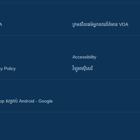
OA
ក្រម​​​សីលធម៌​​​អ្នក​​​សារព័ត៌មាន VOA
Accessibility
y Policy
វិទ្យុ​អាស៊ី​សេរី
 App សម្រាប់ Android - Google