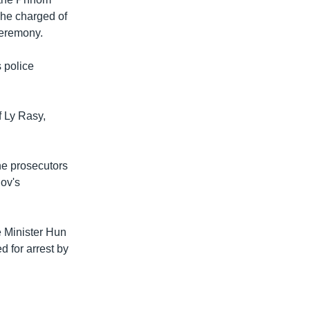
 he charged of
ceremony.
s police
f Ly Rasy,
the prosecutors
Pov's
e Minister Hun
 for arrest by