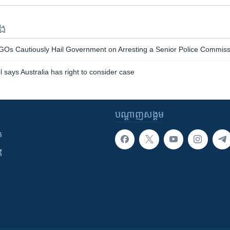
ទង
GOs Cautiously Hail Government on Arresting a Senior Police Commiss
 says Australia has right to consider case
បណ្តាញ​សង្គម
ក
ី