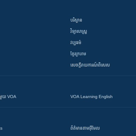
បរិស្ថាន
វិទ្យាសាស្រ្ត
វប្បធម៌
ខ្មែរក្រហម
សេចក្តីរាយការណ៍ពិសេស
ស​​ជាមួយ VOA
VOA Learning English
ts
ព័ត៌មាន​តាម​អ៊ីមែល