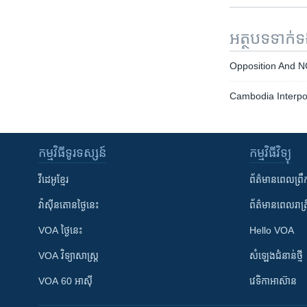
អត្ថបទ​ទាក់
Opposition And N
Cambodia Interpol
កម្មវិធី​ទូរទស្សន៍
កម្មវិធី​វិទ្យុ
វីដេអូ​ខ្មែរ
ព័ត៌មាន​ពេល​ព្រឹ
វ៉ាស៊ីនតោន​ថ្ងៃ​នេះ
ព័ត៌មាន​​ពេល​រាត្រ
VOA ថ្ងៃនេះ
Hello VOA
VOA ​វិទ្យាសាស្ត្រ
សំឡេង​ជំនាន់​ថ្មី
VOA 60 អាស៊ី
វេទិកា​អាស៊ាន