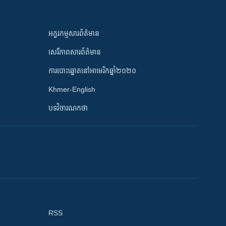
អក្ខរកម្មសារព័ត៌មាន
សេរីភាពសារព័ត៌មាន
ការបោះឆ្នោតនៅអាមេរិកឆ្នាំ២០២០
Khmer-English
បទវិចារណកថា
RSS