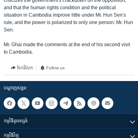
criticizes the government's crackdown on the opposition,
រចនា
and that the human rights condition and the political
សម្ព័ន្ធ​
Khmer English
situation in Cambodia improve little under Mr. Hun Sen's
រំលង​
rule, and the power is polarized to only one person: Mr. Hun
និង​
បណ្តាញ​សង្គម
Sen.
ចូល​
ទៅ​
Mr. Ghai made the comments at the end of his second visit
កាន់​
to Cambodia.
ទំព័រ​
ភាសា
ស្វែង​
រក
ចែករំលែក
Follow us
បណ្តាញ​សង្គម
កម្មវិធី​ទូរទស្សន៍
កម្មវិធី​វិទ្យុ