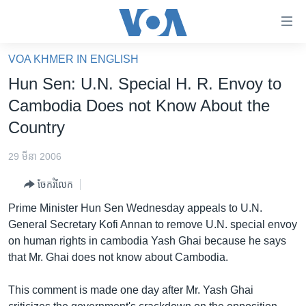
ភ្ជាប់​
ទៅ​
គេហទំព័រ​
VOA KHMER IN ENGLISH
កម្ពុជា
ទាក់ទង
Hun Sen: U.N. Special H. R. Envoy to
រំលង​
អន្តរជាតិ
Cambodia Does not Know About the
និង​
អាមេរិក
Country
ចូល​
ទៅ​​
ចិន
29 មីនា 2006
ទំព័រ​
ហេឡូវីអូអេ
ព័ត៌មាន​​
ចែករំលែក
តែ​
កម្ពុជាច្នៃប្រតិដ្ឋ
Prime Minister Hun Sen Wednesday appeals to U.N.
ម្តង
ព្រឹត្តិការណ៍ព័ត៌មាន
General Secretary Kofi Annan to remove U.N. special envoy
រំលង​
on human rights in cambodia Yash Ghai because he says
និង​
ទូរទស្សន៍ / វីដេអូ​
that Mr. Ghai does not know about Cambodia.
ចូល​
វិទ្យុ / ផតខាសថ៍
ទៅ​
This comment is made one day after Mr. Yash Ghai
ទំព័រ​
កម្មវិធីទាំងអស់