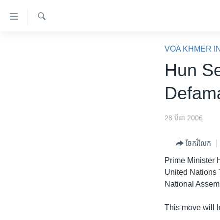
ភ្ជាប់​
ទៅ​
គេហទំព័រ​
ស្វែង​
កម្ពុជា
រក
VOA KHMER I
ទាក់ទង
អន្តរជាតិ
Hun Se
រំលង​
និង​
អាមេរិក
Defama
ចូល​
ចិន
ទៅ​​
ទំព័រ​
ហេឡូវីអូអេ
28 មីនា 2006
ព័ត៌មាន​​
កម្ពុជាច្នៃប្រតិដ្ឋ
តែ​
ចែករំលែក
ម្តង
ព្រឹត្តិការណ៍ព័ត៌មាន
Prime Minister 
រំលង​
ទូរទស្សន៍ / វីដេអូ​
United Nations 
និង​
National Assemb
ចូល​
វិទ្យុ / ផតខាសថ៍
ទៅ​
កម្មវិធីទាំងអស់
This move will l
ទំព័រ​