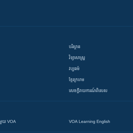
បរិស្ថាន
វិទ្យាសាស្រ្ត
វប្បធម៌
ខ្មែរក្រហម
សេចក្តីរាយការណ៍ពិសេស
ស​​ជាមួយ VOA
VOA Learning English