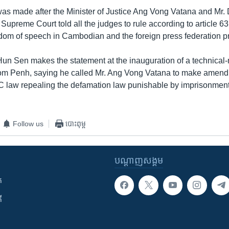
as made after the Minister of Justice Ang Vong Vatana and Mr.
 Supreme Court told all the judges to rule according to article 63
eedom of speech in Cambodian and the foreign press federation pr
Hun Sen makes the statement at the inauguration of a technical
om Penh, saying he called Mr. Ang Vong Vatana to make amendm
 law repealing the defamation law punishable by imprisonment
Follow us
បោះពុម្ព
បណ្តាញ​សង្គម
ក
ី