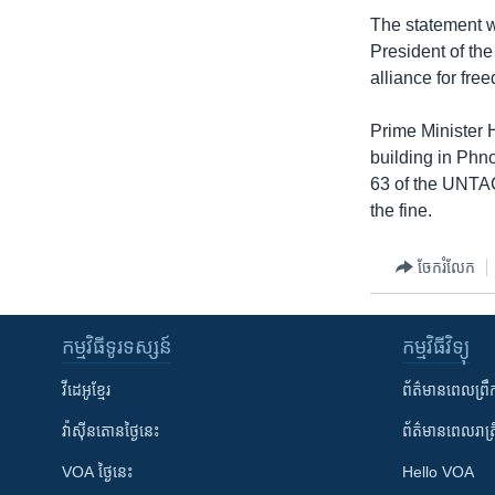
រចនា
The statement w
សម្ព័ន្ធ​
President of the
រំលង​
alliance for fr
និង​
ចូល​
Prime Minister 
ទៅ​
building in Phn
កាន់​
63 of the UNTAC
ទំព័រ​
the fine.
ស្វែង​
រក
ចែករំលែក
កម្មវិធី​ទូរទស្សន៍
កម្មវិធី​វិទ្យុ
វីដេអូ​ខ្មែរ
ព័ត៌មាន​ពេល​ព្រឹ
វ៉ាស៊ីនតោន​ថ្ងៃ​នេះ
ព័ត៌មាន​​ពេល​រាត្រ
VOA ថ្ងៃនេះ
Hello VOA