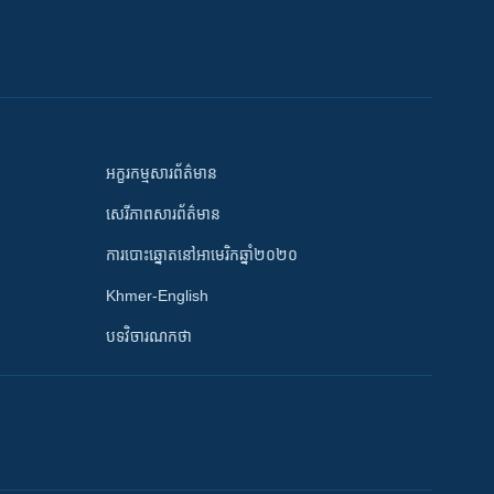
អក្ខរកម្មសារព័ត៌មាន
សេរីភាពសារព័ត៌មាន
ការបោះឆ្នោតនៅអាមេរិកឆ្នាំ២០២០
Khmer-English
បទវិចារណកថា