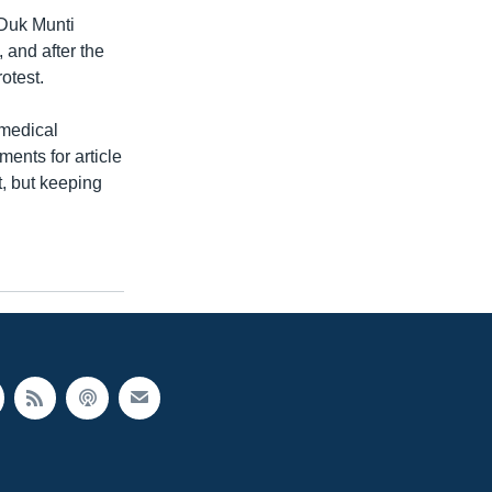
 Duk Munti
, and after the
otest.
-medical
ents for article
, but keeping