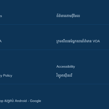
ts
ព័ត៌មាន​តាម​អ៊ីមែល
OA
ក្រម​​​សីលធម៌​​​អ្នក​​​សារព័ត៌មាន VOA
Accessibility
y Policy
វិទ្យុ​អាស៊ី​សេរី
 App សម្រាប់ Android - Google