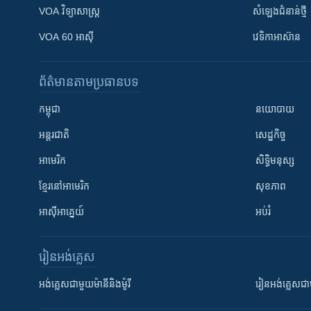
VOA ​វិទ្យាសាស្ត្រ
សំឡេង​ជំនាន់​ថ្មី
VOA 60 អាស៊ី
វេទិកា​អាស៊ាន
ព័ត៌មាន​តាមប្រធានបទ​
កម្ពុជា
នយោបាយ
អន្តរជាតិ
សេដ្ឋកិច្ច
អាមេរិក
សិទ្ធិមនុស្ស
ខ្មែរ​នៅអាមេរិក
សុខភាព
អាស៊ីអាគ្នេយ៍
អប់រំ
រៀន​​អង់គ្លេស
អង់គ្លេស​ជាមួយ​ម៉ានី​និង​ម៉ូរី
រៀន​​​​​​អង់គ្លេ