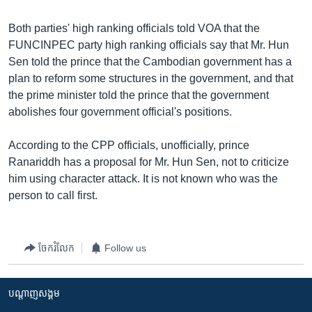
រចនា
សម្ព័ន្ធ​
Khmer English
Both parties' high ranking officials told VOA that the
រំលង​
FUNCINPEC party high ranking officials say that Mr. Hun
និង​
បណ្តាញ​សង្គម
Sen told the prince that the Cambodian government has a
ចូល​
plan to reform some structures in the government, and that
ទៅ​
the prime minister told the prince that the government
កាន់​
abolishes four government official's positions.
ទំព័រ​
ភាសា
ស្វែង​
According to the CPP officials, unofficially, prince
រក
Ranariddh has a proposal for Mr. Hun Sen, not to criticize
him using character attack. It is not known who was the
person to call first.
ចែករំលែក
Follow us
បណ្តាញ​សង្គម