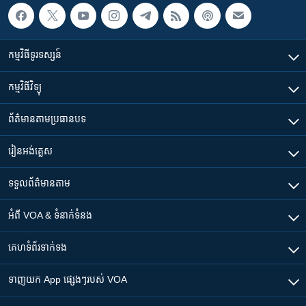
កម្មវិធី​ទូរទស្សន៍
កម្មវិធី​វិទ្យុ
ព័ត៌មាន​តាមប្រធានបទ​
រៀន​​អង់គ្លេស
ទទួល​ព័ត៌មាន​តាម
អំពី​ VOA & ទំនាក់ទំនង
គេហទំព័រ​​ទាក់ទង
ទាញយក​ App ផ្សេងៗ​របស់​ VOA