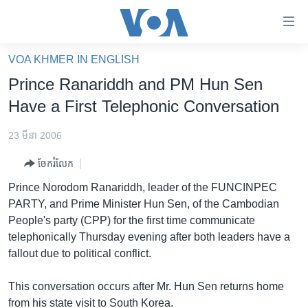
ភ្ជាប់​
ទៅ​
គេហទំព័រ​
VOA KHMER IN ENGLISH
កម្ពុជា
ទាក់ទង
Prince Ranariddh and PM Hun Sen
រំលង​
អន្តរជាតិ
Have a First Telephonic Conversation
និង​
អាមេរិក
ចូល​
23 មីនា 2006
ទៅ​​
ចិន
ទំព័រ​
ចែករំលែក
ហេឡូវីអូអេ
ព័ត៌មាន​​
Prince Norodom Ranariddh, leader of the FUNCINPEC
តែ​
កម្ពុជាច្នៃប្រតិដ្ឋ
PARTY, and Prime Minister Hun Sen, of the Cambodian
ម្តង
People's party (CPP) for the first time communicate
ព្រឹត្តិការណ៍ព័ត៌មាន
រំលង​
telephonically Thursday evening after both leaders have a
និង​
ទូរទស្សន៍ / វីដេអូ​
fallout due to political conflict.
ចូល​
វិទ្យុ / ផតខាសថ៍
ទៅ​
This conversation occurs after Mr. Hun Sen returns home
ទំព័រ​
កម្មវិធីទាំងអស់
from his state visit to South Korea.