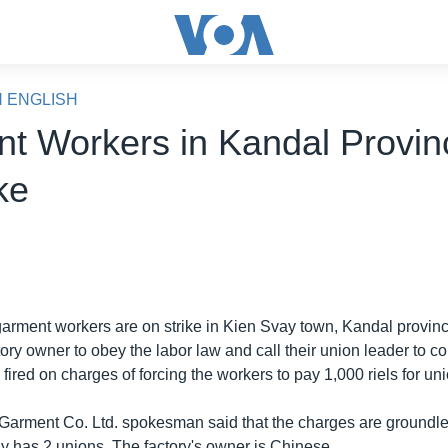
N ENGLISH
t Workers in Kandal Provin
ke
arment workers are on strike in Kien Svay town, Kandal provi
ory owner to obey the labor law and call their union leader to c
 fired on charges of forcing the workers to pay 1,000 riels for un
arment Co. Ltd. spokesman said that the charges are groundle
 has 2 unions. The factory's owner is Chinese.