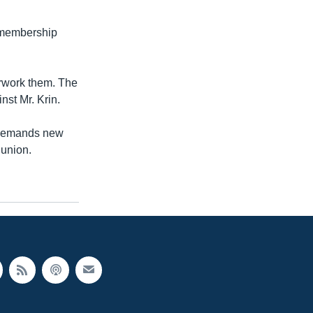
n membership
erwork them. The
nst Mr. Krin.
' demands new
 union.