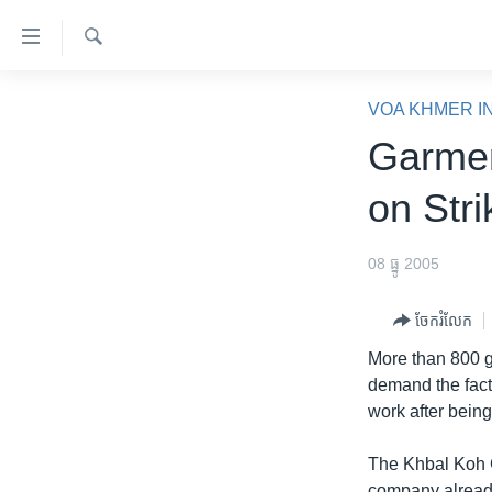
ភ្ជាប់​
ទៅ​
គេហទំព័រ​
ស្វែង​
កម្ពុជា
រក
VOA KHMER I
ទាក់ទង
អន្តរជាតិ
Garmen
រំលង​
និង​
អាមេរិក
on Stri
ចូល​
ចិន
ទៅ​​
ទំព័រ​
ហេឡូវីអូអេ
08 ធ្នូ 2005
ព័ត៌មាន​​
កម្ពុជាច្នៃប្រតិដ្ឋ
តែ​
ចែករំលែក
ម្តង
ព្រឹត្តិការណ៍ព័ត៌មាន
More than 800 g
រំលង​
ទូរទស្សន៍ / វីដេអូ​
demand the fact
និង​
work after being
ចូល​
វិទ្យុ / ផតខាសថ៍
ទៅ​
កម្មវិធីទាំងអស់
The Khbal Koh G
ទំព័រ​
company already