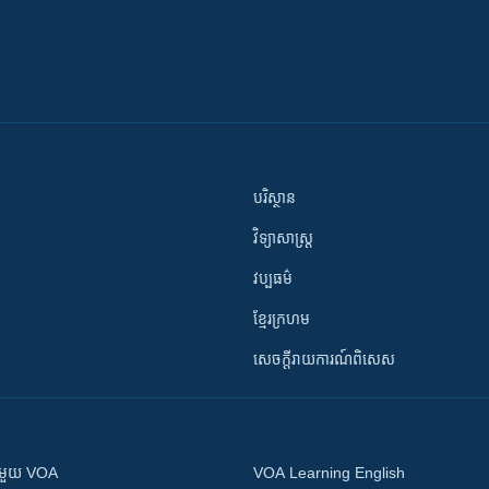
បរិស្ថាន
វិទ្យាសាស្រ្ត
វប្បធម៌
ខ្មែរក្រហម
សេចក្តីរាយការណ៍ពិសេស
ស​​ជាមួយ VOA
VOA Learning English