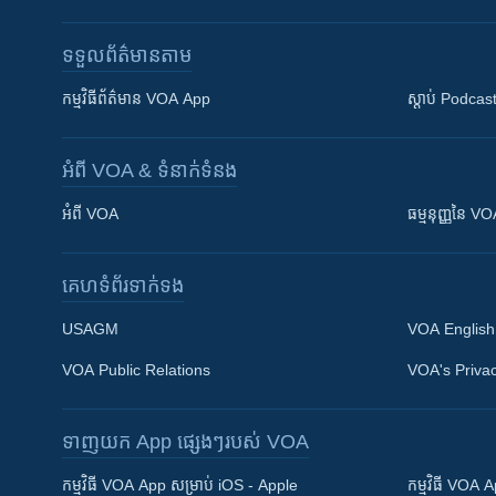
ទទួល​ព័ត៌មាន​តាម
កម្មវិធី​ព័ត៌មាន VOA App
ស្តាប់ Podcas
អំពី​ VOA & ទំនាក់ទំនង
អំពី​ VOA
ធម្មនុញ្ញ​នៃ V
គេហទំព័រ​​ទាក់ទង
USAGM
VOA English
VOA Public Relations
VOA's Privac
ទាញយក​ App ផ្សេងៗ​របស់​ VOA
Khmer English
កម្មវិធី​ VOA App សម្រាប់ iOS - Apple
កម្មវិធី​ VOA