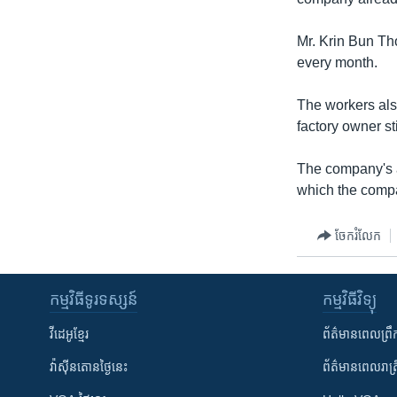
រចនា
សម្ព័ន្ធ​
Mr. Krin Bun Th
រំលង​
every month.
និង​
ចូល​
The workers als
ទៅ​
factory owner st
កាន់​
ទំព័រ​
The company's a
ស្វែង​
which the compa
រក
ចែករំលែក
កម្មវិធី​ទូរទស្សន៍
កម្មវិធី​វិទ្យុ
វីដេអូ​ខ្មែរ
ព័ត៌មាន​ពេល​ព្រឹ
វ៉ាស៊ីនតោន​ថ្ងៃ​នេះ
ព័ត៌មាន​​ពេល​រាត្រ