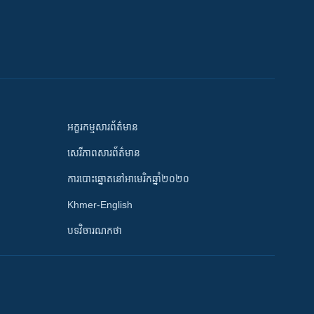
អក្ខរកម្មសារព័ត៌មាន
សេរីភាពសារព័ត៌មាន
ការបោះឆ្នោតនៅអាមេរិកឆ្នាំ២០២០
Khmer-English
បទវិចារណកថា