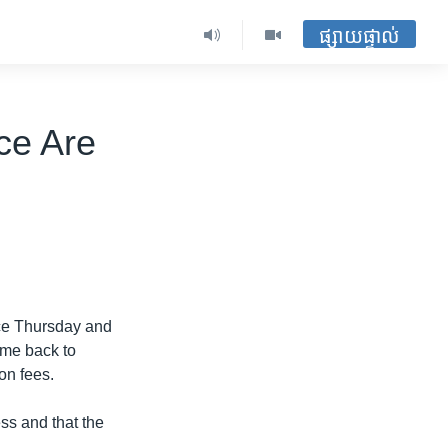
ផ្សាយផ្ទាល់
ce Are
nce Thursday and
ome back to
ion fees.
ss and that the