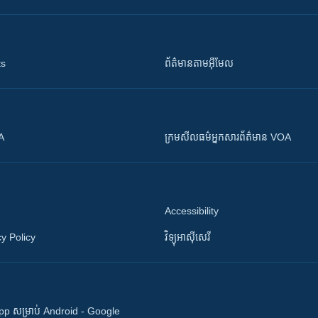
ts
ព័ត៌មាន​តាម​អ៊ីមែល
OA
ក្រម​​​សីលធម៌​​​អ្នក​​​សារព័ត៌មាន VOA
Accessibility
y Policy
វិទ្យុ​អាស៊ី​សេរី
 App សម្រាប់ Android - Google