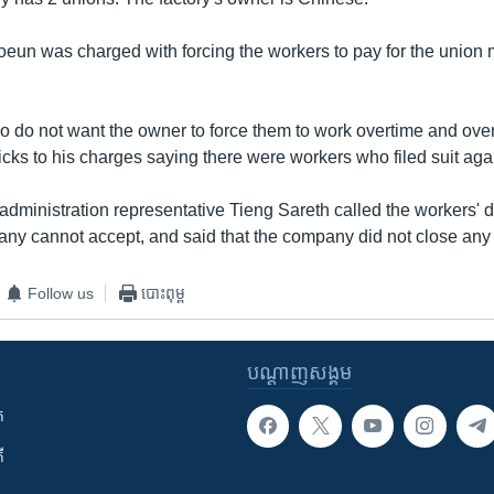
oeun was charged with forcing the workers to pay for the unio
o do not want the owner to force them to work overtime and ov
icks to his charges saying there were workers who filed suit agai
dministration representative Tieng Sareth called the workers
ny cannot accept, and said that the company did not close any
Follow us
បោះពុម្ព
បណ្តាញ​សង្គម
ក
ី