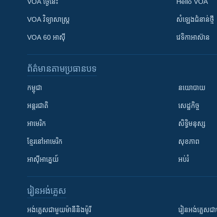
VOA ថ្ងៃនេះ
Hello VOA
VOA ​វិទ្យាសាស្ត្រ
សំឡេង​ជំនាន់​ថ្មី
VOA 60 អាស៊ី
វេទិកា​អាស៊ាន
ព័ត៌មាន​តាមប្រធានបទ​
កម្ពុជា
នយោបាយ
អន្តរជាតិ
សេដ្ឋកិច្ច
អាមេរិក
សិទ្ធិមនុស្ស
ខ្មែរ​នៅអាមេរិក
សុខភាព
អាស៊ីអាគ្នេយ៍
អប់រំ
រៀន​​អង់គ្លេស
អង់គ្លេស​ជាមួយ​ម៉ានី​និង​ម៉ូរី
រៀន​​​​​​អង់គ្លេ