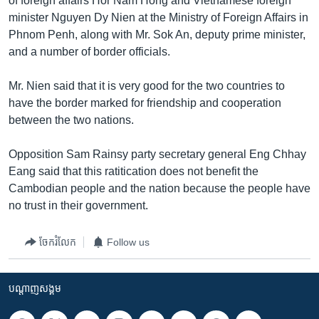
of foreign affairs Hor Nam Hong and Vietnamese foreign
រចនា
minister Nguyen Dy Nien at the Ministry of Foreign Affairs in
សម្ព័ន្ធ​
Khmer English
Phnom Penh, along with Mr. Sok An, deputy prime minister,
រំលង​
and a number of border officials.
និង​
បណ្តាញ​សង្គម
ចូល​
Mr. Nien said that it is very good for the two countries to
ទៅ​
have the border marked for friendship and cooperation
កាន់​
between the two nations.
ទំព័រ​
ភាសា
ស្វែង​
Opposition Sam Rainsy party secretary general Eng Chhay
រក
Eang said that this ratitication does not benefit the
Cambodian people and the nation because the people have
no trust in their government.
ចែករំលែក
Follow us
បណ្តាញ​សង្គម