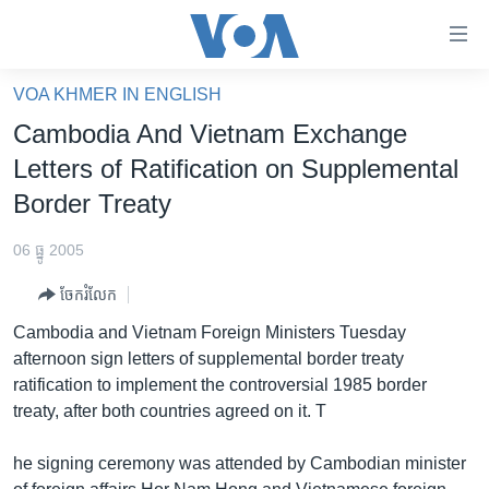
ភ្ជាប់​
ទៅ​
គេហទំព័រ​
VOA KHMER IN ENGLISH
កម្ពុជា
ទាក់ទង
Cambodia And Vietnam Exchange
រំលង​
អន្តរជាតិ
Letters of Ratification on Supplemental
និង​
អាមេរិក
Border Treaty
ចូល​
ទៅ​​
ចិន
06 ធ្នូ 2005
ទំព័រ​
ហេឡូវីអូអេ
ព័ត៌មាន​​
ចែករំលែក
តែ​
កម្ពុជាច្នៃប្រតិដ្ឋ
Cambodia and Vietnam Foreign Ministers Tuesday
ម្តង
ព្រឹត្តិការណ៍ព័ត៌មាន
afternoon sign letters of supplemental border treaty
រំលង​
ratification to implement the controversial 1985 border
និង​
ទូរទស្សន៍ / វីដេអូ​
treaty, after both countries agreed on it. T
ចូល​
វិទ្យុ / ផតខាសថ៍
ទៅ​
he signing ceremony was attended by Cambodian minister
ទំព័រ​
កម្មវិធីទាំងអស់