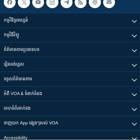
កម្មវិធី​ទូរទស្សន៍
កម្មវិធី​វិទ្យុ
ព័ត៌មាន​តាមប្រធានបទ​
រៀន​​អង់គ្លេស
ទទួល​ព័ត៌មាន​តាម
អំពី​ VOA & ទំនាក់ទំនង
គេហទំព័រ​​ទាក់ទង
ទាញយក​ App ផ្សេងៗ​របស់​ VOA
Accessibility