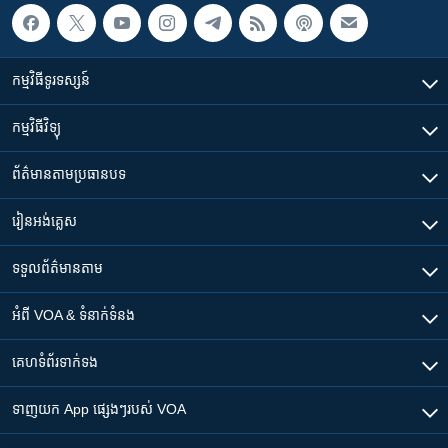
កម្មវិធី​ទូរទស្សន៍
កម្មវិធី​វិទ្យុ
ព័ត៌មាន​តាមប្រធានបទ​
រៀន​​អង់គ្លេស
ទទួល​ព័ត៌មាន​តាម
អំពី​ VOA & ទំនាក់ទំនង
គេហទំព័រ​​ទាក់ទង
ទាញយក​ App ផ្សេងៗ​របស់​ VOA