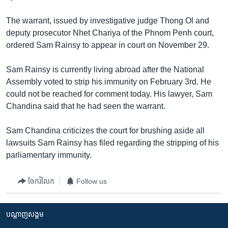
រចនា
សម្ព័ន្ធ​
Khmer English
The warrant, issued by investigative judge Thong Ol and
រំលង​
deputy prosecutor Nhet Chariya of the Phnom Penh court,
និង​
បណ្តាញ​សង្គម
ordered Sam Rainsy to appear in court on November 29.
ចូល​
ទៅ​
Sam Rainsy is currently living abroad after the National
កាន់​
Assembly voted to strip his immunity on February 3rd. He
ទំព័រ​
ភាសា
could not be reached for comment today. His lawyer, Sam
ស្វែង​
Chandina said that he had seen the warrant.
រក
Sam Chandina criticizes the court for brushing aside all
lawsuits Sam Rainsy has filed regarding the stripping of his
parliamentary immunity.
ចែករំលែក
Follow us
បណ្តាញ​សង្គម