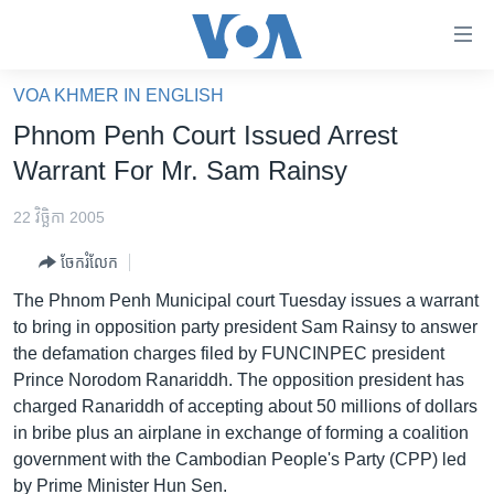
ភ្ជាប់​
ទៅ​
គេហទំព័រ​
VOA KHMER IN ENGLISH
កម្ពុជា
ទាក់ទង
Phnom Penh Court Issued Arrest
រំលង​
អន្តរជាតិ
Warrant For Mr. Sam Rainsy
និង​
អាមេរិក
ចូល​
22 វិច្ឆិកា 2005
ទៅ​​
ចិន
ទំព័រ​
ចែករំលែក
ហេឡូវីអូអេ
ព័ត៌មាន​​
The Phnom Penh Municipal court Tuesday issues a warrant
តែ​
កម្ពុជាច្នៃប្រតិដ្ឋ
to bring in opposition party president Sam Rainsy to answer
ម្តង
the defamation charges filed by FUNCINPEC president
ព្រឹត្តិការណ៍ព័ត៌មាន
រំលង​
Prince Norodom Ranariddh. The opposition president has
និង​
ទូរទស្សន៍ / វីដេអូ​
charged Ranariddh of accepting about 50 millions of dollars
ចូល​
in bribe plus an airplane in exchange of forming a coalition
វិទ្យុ / ផតខាសថ៍
ទៅ​
government with the Cambodian People's Party (CPP) led
ទំព័រ​
កម្មវិធីទាំងអស់
by Prime Minister Hun Sen.