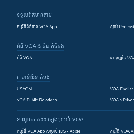
ទទួល​ព័ត៌មាន​តាម
កម្មវិធី​ព័ត៌មាន VOA App
ស្តាប់ Podcas
អំពី​ VOA & ទំនាក់ទំនង
អំពី​ VOA
ធម្មនុញ្ញ​នៃ V
គេហទំព័រ​​ទាក់ទង
USAGM
VOA English
VOA Public Relations
VOA's Privac
ទាញយក​ App ផ្សេងៗ​របស់​ VOA
Khmer English
កម្មវិធី​ VOA App សម្រាប់ iOS - Apple
កម្មវិធី​ VOA