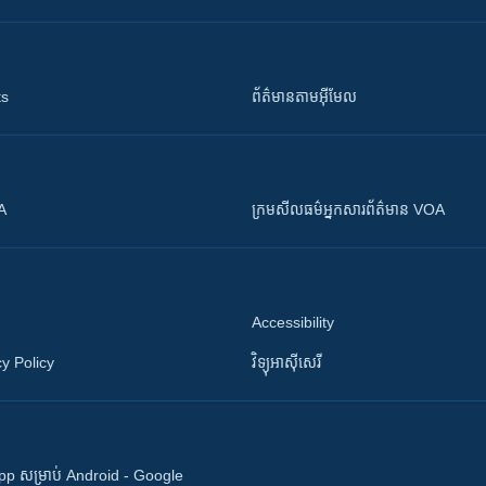
ts
ព័ត៌មាន​តាម​អ៊ីមែល
OA
ក្រម​​​សីលធម៌​​​អ្នក​​​សារព័ត៌មាន VOA
Accessibility
y Policy
វិទ្យុ​អាស៊ី​សេរី
 App សម្រាប់ Android - Google