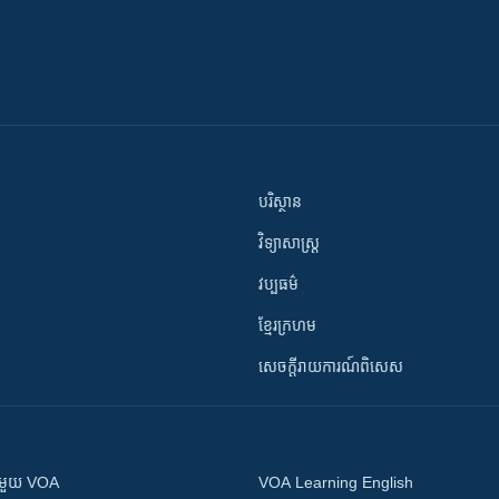
បរិស្ថាន
វិទ្យាសាស្រ្ត
វប្បធម៌
ខ្មែរក្រហម
សេចក្តីរាយការណ៍ពិសេស
ស​​ជាមួយ VOA
VOA Learning English