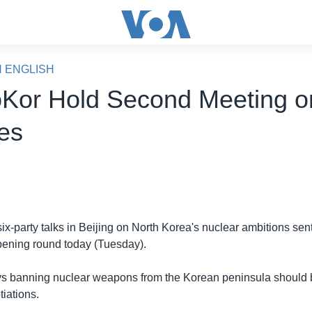
N ENGLISH
Kor Hold Second Meeting o
nes
 six-party talks in Beijing on North Korea's nuclear ambitions sen
opening round today (Tuesday).
ys banning nuclear weapons from the Korean peninsula should 
tiations.