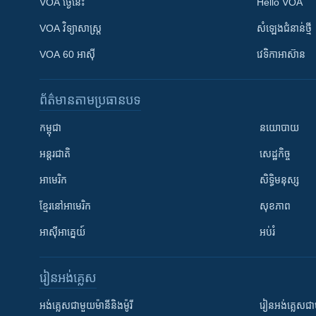
VOA ថ្ងៃនេះ
Hello VOA
VOA ​វិទ្យាសាស្ត្រ
សំឡេង​ជំនាន់​ថ្មី
VOA 60 អាស៊ី
វេទិកា​អាស៊ាន
ព័ត៌មាន​តាមប្រធានបទ​
កម្ពុជា
នយោបាយ
អន្តរជាតិ
សេដ្ឋកិច្ច
អាមេរិក
សិទ្ធិមនុស្ស
ខ្មែរ​នៅអាមេរិក
សុខភាព
អាស៊ីអាគ្នេយ៍
អប់រំ
រៀន​​អង់គ្លេស
អង់គ្លេស​ជាមួយ​ម៉ានី​និង​ម៉ូរី
រៀន​​​​​​អង់គ្លេ