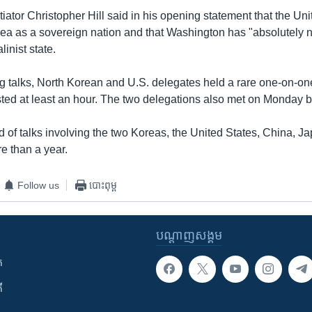
iator Christopher Hill said in his opening statement that the Uni
ea as a sovereign nation and that Washington has "absolutely no
linist state.
ng talks, North Korean and U.S. delegates held a rare one-on-on
sted at least an hour. The two delegations also met on Monday be
d of talks involving the two Koreas, the United States, China, 
ore than a year.
Follow us
បោះពុម្ព
បណ្តាញ​សង្គម
ក
ី