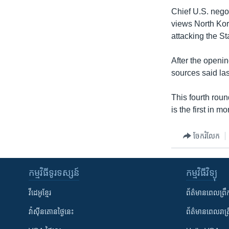
រចនា
Chief U.S. negot
សម្ព័ន្ធ​
views North Kor
រំលង​
attacking the Sta
និង​
ចូល​
After the openi
ទៅ​
sources said la
កាន់​
ទំព័រ​
This fourth roun
ស្វែង​
is the first in m
រក
ចែករំលែក
កម្មវិធី​ទូរទស្សន៍
កម្មវិធី​វិទ្យុ
វីដេអូ​ខ្មែរ
ព័ត៌មាន​ពេល​ព្រឹ
វ៉ាស៊ីនតោន​ថ្ងៃ​នេះ
ព័ត៌មាន​​ពេល​រាត្រ