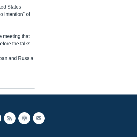
ted States
 intention" of
e meeting that
fore the talks.
Japan and Russia