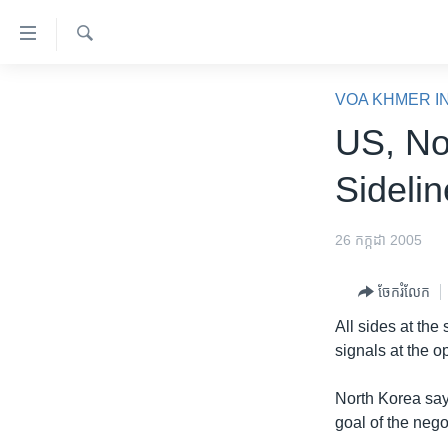
ភ្ជាប់​
ទៅ​
គេហទំព័រ​
ស្វែង​
កម្ពុជា
រក
VOA KHMER I
ទាក់ទង
អន្តរជាតិ
US, No
រំលង​
និង​
អាមេរិក
Sideli
ចូល​
ចិន
ទៅ​​
ទំព័រ​
ហេឡូវីអូអេ
26 កក្កដា 2005
ព័ត៌មាន​​
កម្ពុជាច្នៃប្រតិដ្ឋ
តែ​
ចែករំលែក
ម្តង
ព្រឹត្តិការណ៍ព័ត៌មាន
All sides at the
រំលង​
ទូរទស្សន៍ / វីដេអូ​
signals at the 
និង​
ចូល​
វិទ្យុ / ផតខាសថ៍
North Korea sa
ទៅ​
កម្មវិធីទាំងអស់
goal of the nego
ទំព័រ​