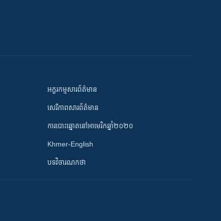
អក្ខរកម្មសារព័ត៌មាន
សេរីភាពសារព័ត៌មាន
ការបោះឆ្នោតនៅអាមេរិកឆ្នាំ២០២០
Khmer-English
បទវិចារណកថា