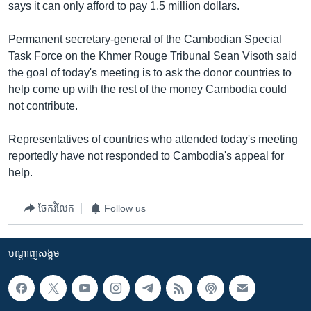
រចនា
says it can only afford to pay 1.5 million dollars.
សម្ព័ន្ធ​
Khmer English
រំលង​
Permanent secretary-general of the Cambodian Special
និង​
Task Force on the Khmer Rouge Tribunal Sean Visoth said
បណ្តាញ​សង្គម
ចូល​
the goal of today's meeting is to ask the donor countries to
ទៅ​
help come up with the rest of the money Cambodia could
កាន់​
not contribute.
ទំព័រ​
ភាសា
ស្វែង​
Representatives of countries who attended today's meeting
រក
reportedly have not responded to Cambodia's appeal for
help.
ចែករំលែក
Follow us
បណ្តាញ​សង្គម