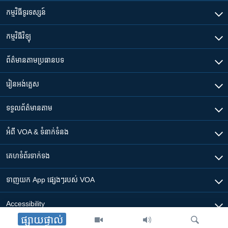
កម្មវិធី​ទូរទស្សន៍
កម្មវិធី​វិទ្យុ
ព័ត៌មាន​តាមប្រធានបទ​
រៀន​​អង់គ្លេស
ទទួល​ព័ត៌មាន​តាម
អំពី​ VOA & ទំនាក់ទំនង
គេហទំព័រ​​ទាក់ទង
ទាញយក​ App ផ្សេងៗ​របស់​ VOA
Accessibility
ផ្សាយផ្ទាល់