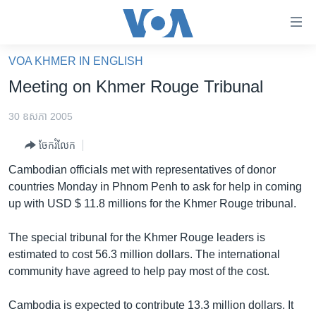
ភ្ជាប់​
ទៅ​
គេហទំព័រ​
VOA KHMER IN ENGLISH
កម្ពុជា
ទាក់ទង
Meeting on Khmer Rouge Tribunal
រំលង​
អន្តរជាតិ
និង​
30 ឧសភា 2005
អាមេរិក
ចូល​
ចែករំលែក
ទៅ​​
ចិន
ទំព័រ​
Cambodian officials met with representatives of donor
ហេឡូវីអូអេ
ព័ត៌មាន​​
countries Monday in Phnom Penh to ask for help in coming
តែ​
កម្ពុជាច្នៃប្រតិដ្ឋ
up with USD $ 11.8 millions for the Khmer Rouge tribunal.
ម្តង
ព្រឹត្តិការណ៍ព័ត៌មាន
រំលង​
The special tribunal for the Khmer Rouge leaders is
និង​
ទូរទស្សន៍ / វីដេអូ​
estimated to cost 56.3 million dollars. The international
ចូល​
community have agreed to help pay most of the cost.
វិទ្យុ / ផតខាសថ៍
ទៅ​
ទំព័រ​
កម្មវិធីទាំងអស់
Cambodia is expected to contribute 13.3 million dollars. It