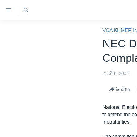
ភ្ជាប់​
ទៅ​
គេហទំព័រ​
ស្វែង​
កម្ពុជា
រក
VOA KHMER I
ទាក់ទង
អន្តរជាតិ
NEC De
រំលង​
និង​
អាមេរិក
Compla
ចូល​
ចិន
ទៅ​​
ទំព័រ​
ហេឡូវីអូអេ
21 សីហា 2008
ព័ត៌មាន​​
កម្ពុជាច្នៃប្រតិដ្ឋ
តែ​
ចែករំលែក
ម្តង
ព្រឹត្តិការណ៍ព័ត៌មាន
រំលង​
ទូរទស្សន៍ / វីដេអូ​
National Electi
និង​
to defend the co
ចូល​
វិទ្យុ / ផតខាសថ៍
irregularities.
ទៅ​
កម្មវិធីទាំងអស់
ទំព័រ​
The committee s