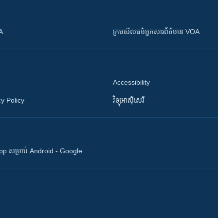
OA
ក្រម​​​សីលធម៌​​​អ្នក​​​សារព័ត៌មាន VOA
Accessibility
y Policy
វិទ្យុ​អាស៊ី​សេរី
 App សម្រាប់ Android - Google