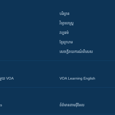
បរិស្ថាន
វិទ្យាសាស្រ្ត
វប្បធម៌
ខ្មែរក្រហម
សេចក្តីរាយការណ៍ពិសេស
ស​​ជាមួយ VOA
VOA Learning English
ts
ព័ត៌មាន​តាម​អ៊ីមែល