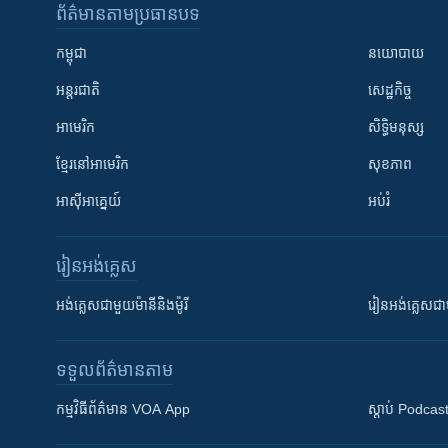
ព័ត៌មាន​តាមប្រធានបទ​
កម្ពុជា
នយោបាយ
អន្តរជាតិ
សេដ្ឋកិច្ច
អាមេរិក
សិទ្ធិមនុស្ស
ខ្មែរ​នៅអាមេរិក
សុខភាព
អាស៊ីអាគ្នេយ៍
អប់រំ
រៀន​​អង់គ្លេស
អង់គ្លេស​ជាមួយ​ម៉ានី​និង​ម៉ូរី
រៀន​​​​​​អង់គ្លេ
ទទួល​ព័ត៌មាន​តាម
កម្មវិធី​ព័ត៌មាន VOA App
ស្តាប់ Podcas