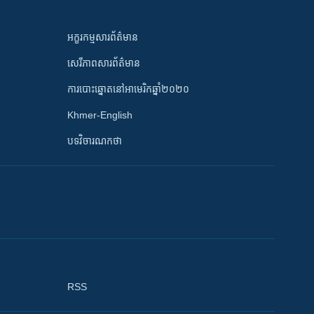
អក្ខរកម្មសារព័ត៌មាន
សេរីភាពសារព័ត៌មាន
ការបោះឆ្នោតនៅអាមេរិកឆ្នាំ២០២០
Khmer-English
បទវិចារណកថា
RSS