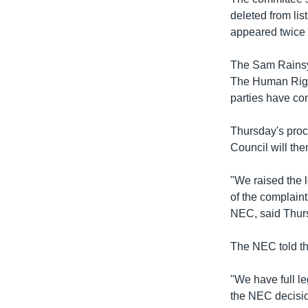
រចនា
deleted from lis
សម្ព័ន្ធ​
appeared twice o
រំលង​
និង​
The Sam Rainsy 
ចូល​
The Human Right
ទៅ​
parties have con
កាន់​
ទំព័រ​
Thursday's proc
ស្វែង​
Council will the
រក
"We raised the l
of the complaints
NEC, said Thurs
The NEC told th
"We have full l
the NEC decision