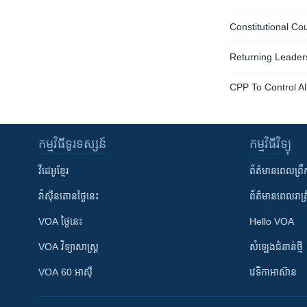
Constitutional C
Returning Leader
CPP To Control All
កម្មវិធី​ទូរទស្សន៍
កម្មវិធី​វិទ្យុ
វីដេអូ​ខ្មែរ
ព័ត៌មាន​ពេល​ព្រឹ
វ៉ាស៊ីនតោន​ថ្ងៃ​នេះ
ព័ត៌មាន​​ពេល​រាត្រ
VOA ថ្ងៃនេះ
Hello VOA
VOA ​វិទ្យាសាស្ត្រ
សំឡេង​ជំនាន់​ថ្មី
VOA 60 អាស៊ី
វេទិកា​អាស៊ាន