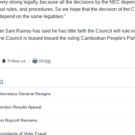
ery strong legally, because all the decisions by the NEC depen
rnal rules, and procedures. So we hope that the decision of the C
 depend on the same legalities."
r Sam Rainsy has said he has little faith the Council will rule in
 the Council is biased toward the ruling Cambodian People's Part
Follow us
បោះពុម្ព
ទង
 Secretary-General Resigns
ection Results Appeal
ion Boycott Remains
mplaints of Voter Fraud