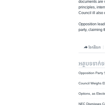
documents are v
principles, inte
Council ill also
Opposition leade
party, claiming
ចែករំលែក
អត្ថបទ​ទាក់
Opposition Party
Council Weighs El
Options, as Elect
NEC Dismisses Co