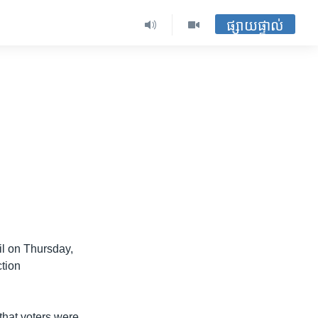
ផ្សាយផ្ទាល់
il on Thursday,
ction
that voters were