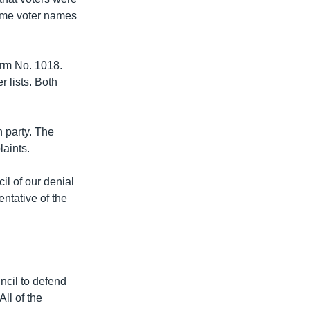
 some voter names
orm No. 1018.
 lists. Both
 party. The
laints.
il of our denial
entative of the
ncil to defend
ll of the