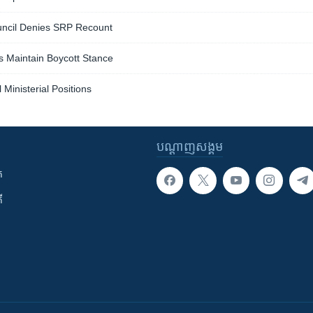
ouncil Denies SRP Recount
s Maintain Boycott Stance
 Ministerial Positions
បណ្តាញ​សង្គម
ក
ី