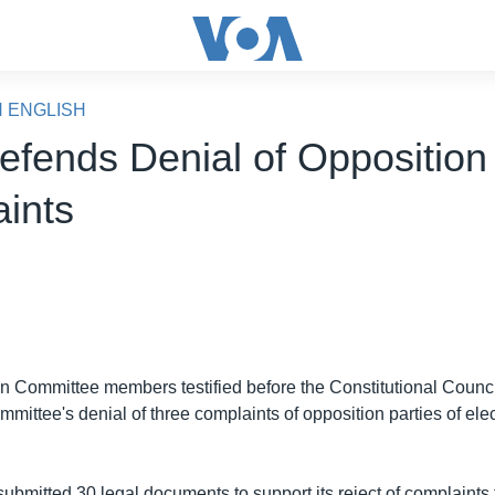
N ENGLISH
fends Denial of Opposition
ints
on Committee members testified before the Constitutional Counc
mmittee's denial of three complaints of opposition parties of ele
ubmitted 30 legal documents to support its reject of complaints 