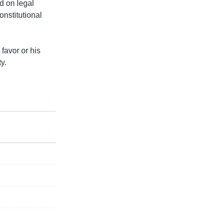
d on legal
onstitutional
 favor or his
y.