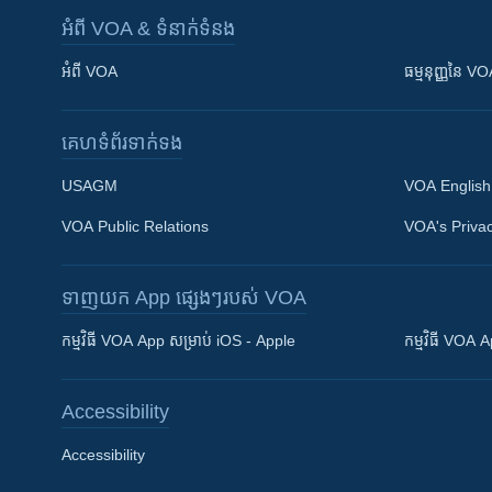
អំពី​ VOA & ទំនាក់ទំនង
អំពី​ VOA
ធម្មនុញ្ញ​នៃ V
គេហទំព័រ​​ទាក់ទង
USAGM
VOA English
VOA Public Relations
VOA's Privac
ទាញយក​ App ផ្សេងៗ​របស់​ VOA
Khmer English
កម្មវិធី​ VOA App សម្រាប់ iOS - Apple
កម្មវិធី​ VOA
បណ្តាញ​សង្គម
Accessibility
Accessibility
ភាសា