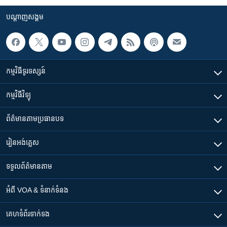
បណ្តាញ​សង្គម
កម្មវិធី​ទូរទស្សន៍
កម្មវិធី​វិទ្យុ
ព័ត៌មាន​តាមប្រធានបទ​
រៀន​​អង់គ្លេស
ទទួល​ព័ត៌មាន​តាម
អំពី​ VOA & ទំនាក់ទំនង
គេហទំព័រ​​ទាក់ទង