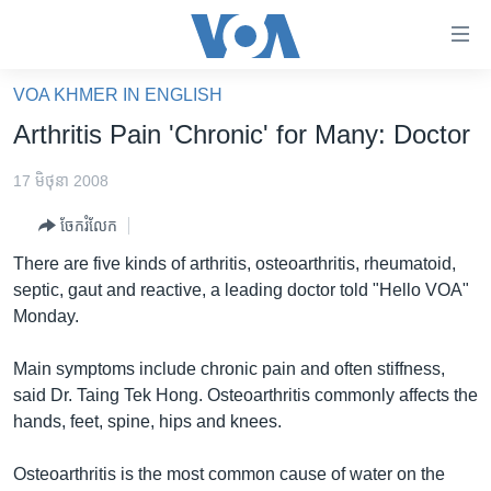
ភ្ជាប់​
ទៅ​
គេហទំព័រ​
VOA KHMER IN ENGLISH
កម្ពុជា
ទាក់ទង
Arthritis Pain 'Chronic' for Many: Doctor
រំលង​
អន្តរជាតិ
និង​
17 មិថុនា 2008
អាមេរិក
ចូល​
ចែករំលែក
ទៅ​​
ចិន
ទំព័រ​
There are five kinds of arthritis, osteoarthritis, rheumatoid,
ហេឡូវីអូអេ
ព័ត៌មាន​​
septic, gaut and reactive, a leading doctor told "Hello VOA"
តែ​
កម្ពុជាច្នៃប្រតិដ្ឋ
Monday.
ម្តង
ព្រឹត្តិការណ៍ព័ត៌មាន
រំលង​
Main symptoms include chronic pain and often stiffness,
និង​
ទូរទស្សន៍ / វីដេអូ​
said Dr. Taing Tek Hong. Osteoarthritis commonly affects the
ចូល​
hands, feet, spine, hips and knees.
វិទ្យុ / ផតខាសថ៍
ទៅ​
ទំព័រ​
កម្មវិធីទាំងអស់
Osteoarthritis is the most common cause of water on the