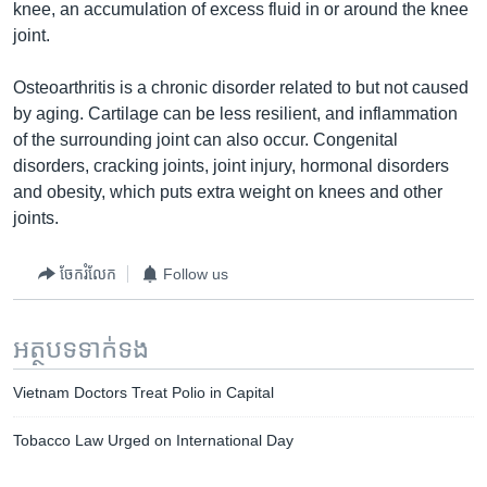
រចនា
knee, an accumulation of excess fluid in or around the knee
សម្ព័ន្ធ​
joint.
Khmer English
រំលង​
និង​
Osteoarthritis is a chronic disorder related to but not caused
បណ្តាញ​សង្គម
ចូល​
by aging. Cartilage can be less resilient, and inflammation
ទៅ​
of the surrounding joint can also occur. Congenital
កាន់​
disorders, cracking joints, joint injury, hormonal disorders
ទំព័រ​
and obesity, which puts extra weight on knees and other
ភាសា
ស្វែង​
joints.
រក
ចែករំលែក
Follow us
អត្ថបទ​ទាក់ទង
Vietnam Doctors Treat Polio in Capital
Tobacco Law Urged on International Day