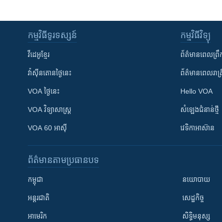
កម្មវិធី​ទូរទស្សន៍
កម្មវិធី​វិទ្យុ
វីដេអូ​ខ្មែរ
ព័ត៌មាន​ពេល​ព្រឹ
វ៉ាស៊ីនតោន​ថ្ងៃ​នេះ
ព័ត៌មាន​​ពេល​រាត្រ
VOA ថ្ងៃនេះ
Hello VOA
VOA ​វិទ្យាសាស្ត្រ
សំឡេង​ជំនាន់​ថ្មី
VOA 60 អាស៊ី
វេទិកា​អាស៊ាន
ព័ត៌មាន​តាមប្រធានបទ​
កម្ពុជា
នយោបាយ
អន្តរជាតិ
សេដ្ឋកិច្ច
អាមេរិក
សិទ្ធិមនុស្ស