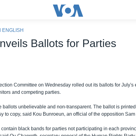
N ENGLISH
eils Ballots for Parties
ction Committee on Wednesday rolled out its ballots for July's e
itors and competing parties.
he ballots unbelievable and non-transparent. The ballot is printe
sy to copy, said Kou Bunroeun, an official of the opposition Sam
 contain black bands for parties not participating in each provin
 said Ou Chanroth, secretary-general of the Human Rights Party