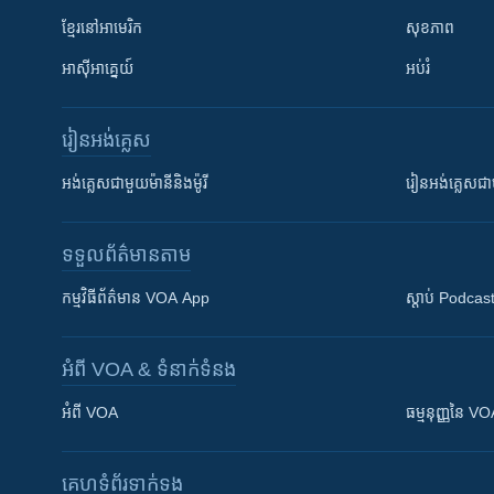
ខ្មែរ​នៅអាមេរិក
សុខភាព
អាស៊ីអាគ្នេយ៍
អប់រំ
រៀន​​អង់គ្លេស
អង់គ្លេស​ជាមួយ​ម៉ានី​និង​ម៉ូរី
រៀន​​​​​​អង់គ្លេ
ទទួល​ព័ត៌មាន​តាម
កម្មវិធី​ព័ត៌មាន VOA App
ស្តាប់ Podcas
អំពី​ VOA & ទំនាក់ទំនង
អំពី​ VOA
ធម្មនុញ្ញ​នៃ V
គេហទំព័រ​​ទាក់ទង