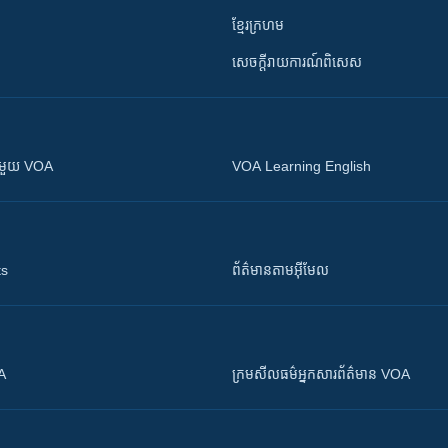
ខ្មែរក្រហម
សេចក្តីរាយការណ៍ពិសេស
ស​​ជាមួយ VOA
VOA Learning English
ts
ព័ត៌មាន​តាម​អ៊ីមែល
OA
ក្រម​​​សីលធម៌​​​អ្នក​​​សារព័ត៌មាន VOA