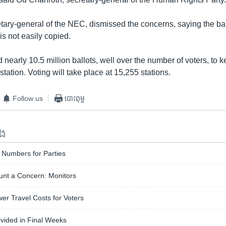
etary-general of the NEC, dismissed the concerns, saying the bal
 is not easily copied.
nearly 10.5 million ballots, well over the number of voters, to k
station. Voting will take place at 15,255 stations.
Follow us
បោះពុម្ព
ទង
 Numbers for Parties
ount a Concern: Monitors
er Travel Costs for Voters
vided in Final Weeks