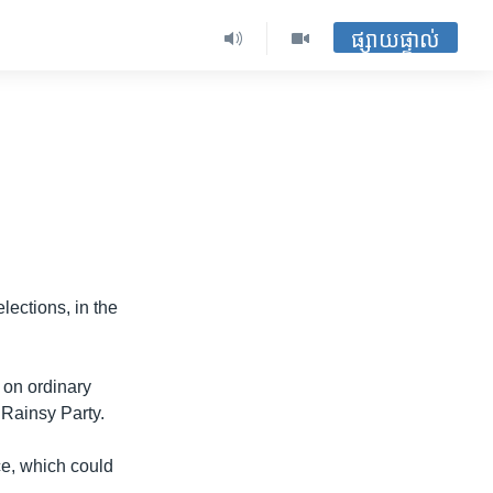
ផ្សាយផ្ទាល់
lections, in the
d on ordinary
 Rainsy Party.
ce, which could
.