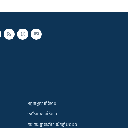
អក្ខរកម្មសារព័ត៌មាន
សេរីភាពសារព័ត៌មាន
ការបោះឆ្នោតនៅអាមេរិកឆ្នាំ២០២០