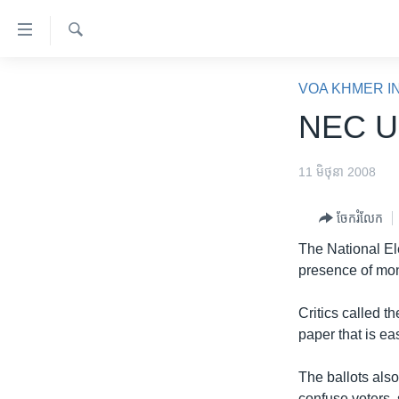
ភ្ជាប់​
ទៅ​
គេហទំព័រ​
ស្វែង​
កម្ពុជា
រក
VOA KHMER I
ទាក់ទង
អន្តរជាតិ
NEC Unv
រំលង​
និង​
អាមេរិក
ចូល​
11 មិថុនា 2008
ចិន
ទៅ​​
ទំព័រ​
ហេឡូវីអូអេ
ចែករំលែក
ព័ត៌មាន​​
កម្ពុជាច្នៃប្រតិដ្ឋ
The National Ele
តែ​
presence of mon
ម្តង
ព្រឹត្តិការណ៍ព័ត៌មាន
រំលង​
ទូរទស្សន៍ / វីដេអូ​
Critics called t
និង​
paper that is ea
ចូល​
វិទ្យុ / ផតខាសថ៍
ទៅ​
កម្មវិធីទាំងអស់
The ballots also
ទំព័រ​
confuse voters,