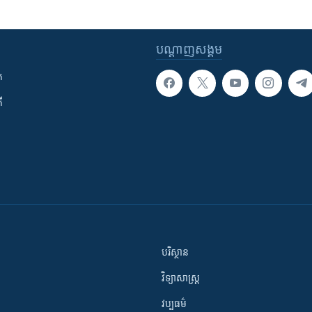
បណ្តាញ​សង្គម
ក
ី
បរិស្ថាន
វិទ្យាសាស្រ្ត
វប្បធម៌