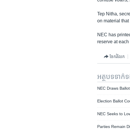
រចនា
សម្ព័ន្ធ​
Tep Nitha, secr
រំលង​
on material that
និង​
ចូល​
NEC has printed 
ទៅ​
reserve at each 
កាន់​
ទំព័រ​
ស្វែង​
ចែករំលែក
រក
អត្ថបទ​ទាក់
NEC Draws Ballot
Election Ballot C
NEC Seeks to Low
Parties Remain Di