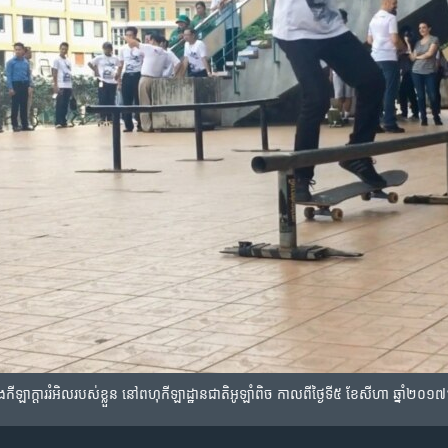
ា​ក្តាររំអិល​របស់ខ្លួន​ នៅ​ពហុកីឡាដ្ឋានជាតិ​អូឡាំពិច​ កាលពី​ថ្ងៃទី៥​ ខែ​សីហា​ ឆ្នាំ​២០១៧។