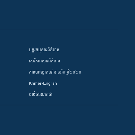
អក្ខរកម្មសារព័ត៌មាន
សេរីភាពសារព័ត៌មាន
ការបោះឆ្នោតនៅអាមេរិកឆ្នាំ២០២០
Khmer-English
បទវិចារណកថា