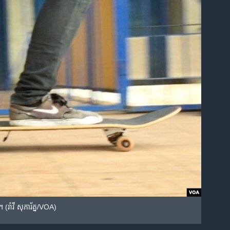
 (រ៉ាវី សុភារ័ត្ន/VOA)