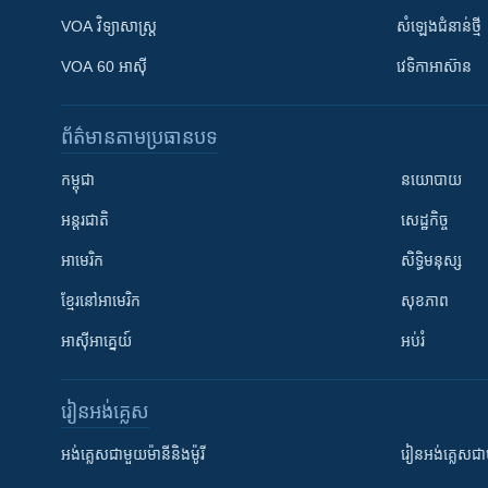
VOA ​វិទ្យាសាស្ត្រ
សំឡេង​ជំនាន់​ថ្មី
VOA 60 អាស៊ី
វេទិកា​អាស៊ាន
ព័ត៌មាន​តាមប្រធានបទ​
កម្ពុជា
នយោបាយ
អន្តរជាតិ
សេដ្ឋកិច្ច
អាមេរិក
សិទ្ធិមនុស្ស
ខ្មែរ​នៅអាមេរិក
សុខភាព
អាស៊ីអាគ្នេយ៍
អប់រំ
រៀន​​អង់គ្លេស
អង់គ្លេស​ជាមួយ​ម៉ានី​និង​ម៉ូរី
រៀន​​​​​​អង់គ្លេ