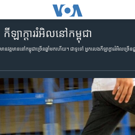
កីឡាក្តាររំអិលនៅកម្ពុជា