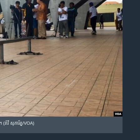
 (រ៉ាវី សុភារ័ត្ន/VOA)