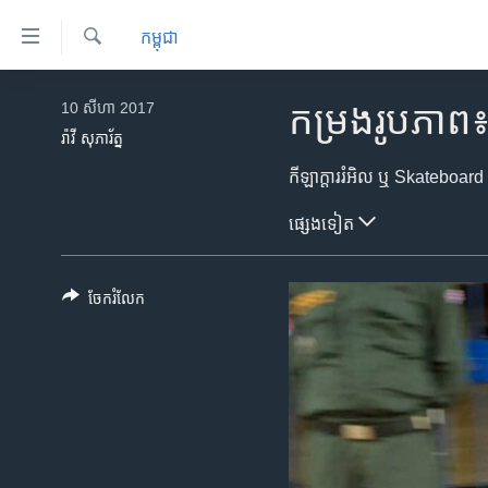
ភ្ជាប់​
កម្ពុជា
ទៅ​
គេហទំព័រ​
ស្វែង​
កម្ពុជា
រក
10 សីហា 2017
កម្រងរូបភាព៖ 
ទាក់ទង
អន្តរជាតិ
រ៉ាវី សុភារ័ត្ន
រំលង​
និង​
អាមេរិក
ចូល​
ចិន
ផ្សេង​ទៀត
ទៅ​​
ទំព័រ​
ហេឡូវីអូអេ
ព័ត៌មាន​​
កម្ពុជាច្នៃប្រតិដ្ឋ
ចែករំលែក
តែ​
ម្តង
ព្រឹត្តិការណ៍ព័ត៌មាន
រំលង​
ទូរទស្សន៍ / វីដេអូ​
និង​
ចូល​
វិទ្យុ / ផតខាសថ៍
ទៅ​
កម្មវិធីទាំងអស់
ទំព័រ​