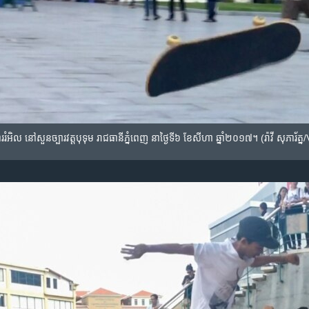
ររំអិល​ នៅ​សួនច្បារ​វត្តបុទុម​ រាជធានី​ភ្នំពេញ​ នាថ្ងៃទី៦​ ខែសីហា​ ឆ្នាំ​២០១៧។​ (រ៉ាវី សុភារ័ត