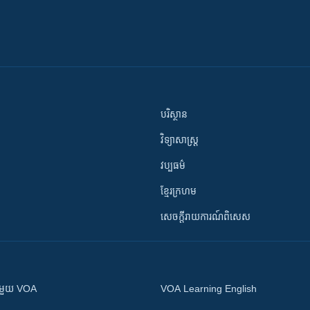
បរិស្ថាន
វិទ្យាសាស្រ្ត
វប្បធម៌
ខ្មែរក្រហម
សេចក្តីរាយការណ៍ពិសេស
ស​​ជាមួយ VOA
VOA Learning English