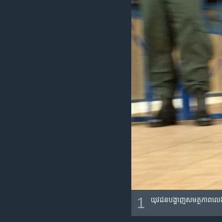
រចនា
សម្ព័ន្ធ​
រំលង​
និង​
ចូល​
ទៅ​
កាន់​
ទំព័រ​
ស្វែង​
រក
1
យុវជន​បង្ហាញ​សមត្ថភាព​លេងកីឡ