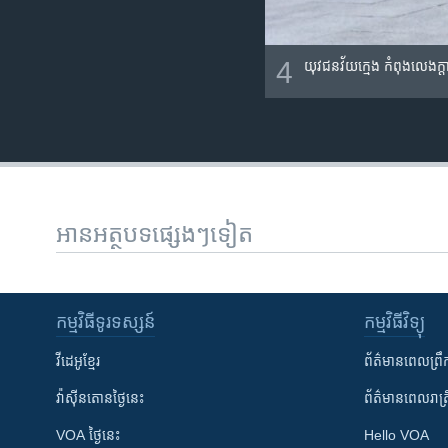
4
យុវជន​វ័យក្មេង​ កំពុង​លេង​ក្តា
អានអត្ថបទផ្សេងៗទៀត
កម្មវិធី​ទូរទស្សន៍
កម្មវិធី​វិទ្យុ
វីដេអូ​ខ្មែរ
ព័ត៌មាន​ពេល​ព្រឹ
វ៉ាស៊ីនតោន​ថ្ងៃ​នេះ
ព័ត៌មាន​​ពេល​រាត្រ
VOA ថ្ងៃនេះ
Hello VOA