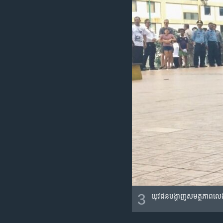
3
យុវជន​បង្ហាញ​សមត្ថភាព​លេងកីឡ