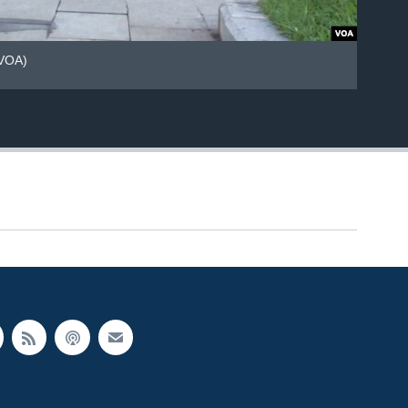
្ន/VOA)