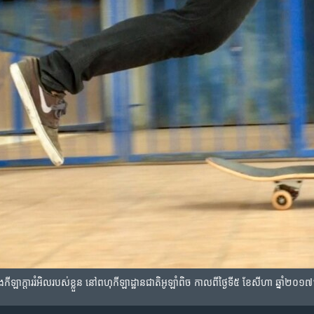
ា​ក្តាររំអិល​របស់ខ្លួន​ នៅ​ពហុកីឡាដ្ឋានជាតិ​អូឡាំពិច​ កាលពី​ថ្ងៃទី៥​ ខែ​សីហា​ ឆ្នាំ​២០១៧។