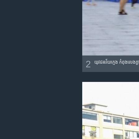
2
យុវជន​វ័យក្មេង​ កំពុង​លេង​ក្តា