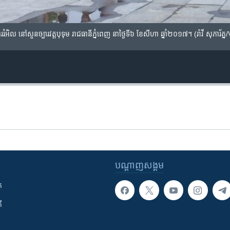
ររំអិល​ នៅ​សួនច្បារ​វត្តបុទុម​ រាជធានី​ភ្នំពេញ​ នាថ្ងៃទី៦​ ខែសីហា​ ឆ្នាំ​២០១៧។​ (រ៉ាវី សុភារ័ត
បណ្តាញ​សង្គម
ក
ី