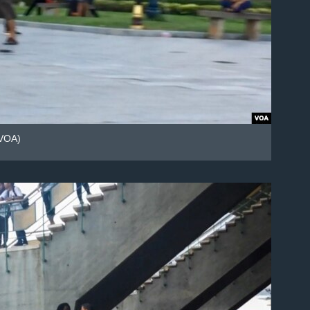
្ន/VOA)