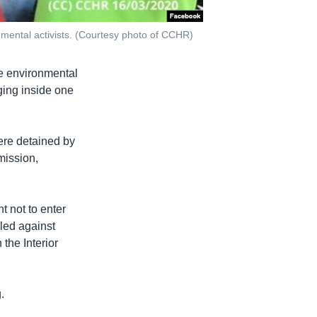
mental activists. (Courtesy photo of CCHR)
e environmental
gging inside one
ere detained by
mission,
t not to enter
iled against
the Interior
.