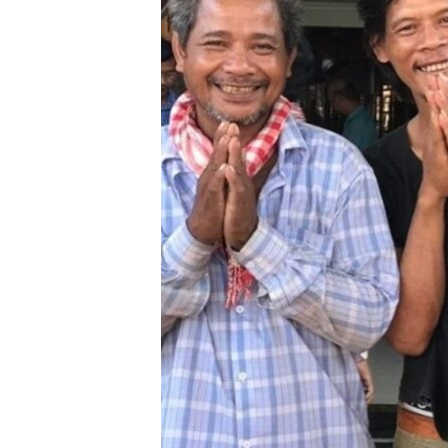
រចនា
សម្ព័ន្ធ​
រំលង​
និង​
ចូល​
ទៅ​
កាន់​
ទំព័រ​
ស្វែង​
រក