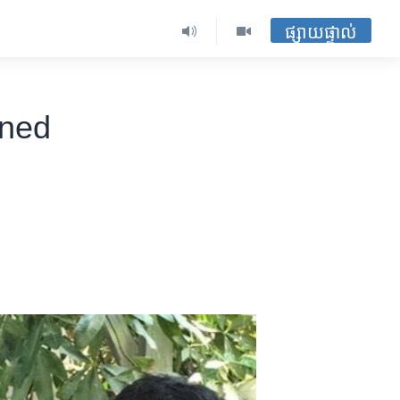
ផ្សាយផ្ទាល់
ined