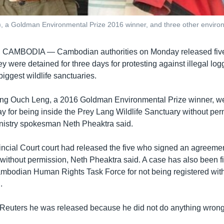
), a Goldman Environmental Prize 2016 winner, and three other environ
, CAMBODIA —
Cambodian authorities on Monday released fiv
they were detained for three days for protesting against illegal lo
 biggest wildlife sanctuaries.
ding Ouch Leng, a 2016 Goldman Environmental Prize winner, w
ay for being inside the Prey Lang Wildlife Sanctuary without per
nistry spokesman Neth Pheaktra said.
incial Court court had released the five who signed an agreemen
 without permission, Neth Pheaktra said. A case has also been f
bodian Human Rights Task Force for not being registered with 
.
Reuters he was released because he did not do anything wrong