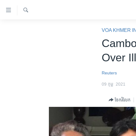
ភ្ជាប់​
ទៅ​
គេហទំព័រ​
ស្វែង​
កម្ពុជា
រក
VOA KHMER I
ទាក់ទង
អន្តរជាតិ
Cambod
រំលង​
និង​
អាមេរិក
Over Il
ចូល​
ចិន
ទៅ​​
ទំព័រ​
ហេឡូវីអូអេ
Reuters
ព័ត៌មាន​​
កម្ពុជាច្នៃប្រតិដ្ឋ
09 កុម្ភៈ 2021
តែ​
ម្តង
ព្រឹត្តិការណ៍ព័ត៌មាន
ចែករំលែក
រំលង​
ទូរទស្សន៍ / វីដេអូ​
និង​
ចូល​
វិទ្យុ / ផតខាសថ៍
ទៅ​
កម្មវិធីទាំងអស់
ទំព័រ​