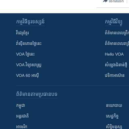
ចែករំលែក
កម្មវិធី​ទូរទស្សន៍
កម្មវិធី​វិទ្យុ
វីដេអូ​ខ្មែរ
ព័ត៌មាន​ពេល​ព្រឹ
វ៉ាស៊ីនតោន​ថ្ងៃ​នេះ
ព័ត៌មាន​​ពេល​រាត្រ
VOA ថ្ងៃនេះ
Hello VOA
VOA ​វិទ្យាសាស្ត្រ
សំឡេង​ជំនាន់​ថ្មី
VOA 60 អាស៊ី
វេទិកា​អាស៊ាន
ព័ត៌មាន​តាមប្រធានបទ​
កម្ពុជា
នយោបាយ
អន្តរជាតិ
សេដ្ឋកិច្ច
អាមេរិក
សិទ្ធិមនុស្ស