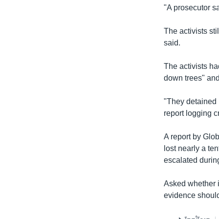
"A prosecutor s
The activists st
said.
The activists h
down trees" and
"They detained 
report logging c
A report by Glo
lost nearly a te
escalated durin
Asked whether i
evidence should