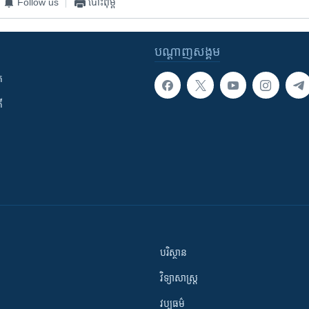
Follow us
បោះពុម្ព
បណ្តាញ​សង្គម
ក
ី
បរិស្ថាន
វិទ្យាសាស្រ្ត
វប្បធម៌