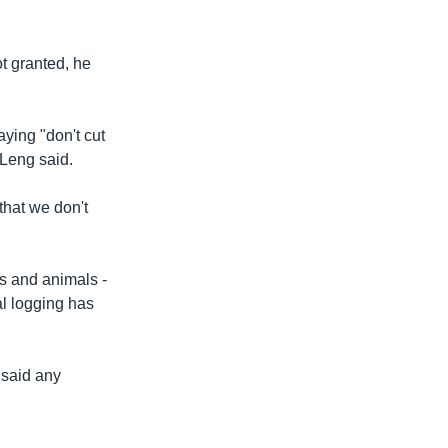
ot granted, he
ying "don't cut
 Leng said.
that we don't
s and animals -
al logging has
 said any