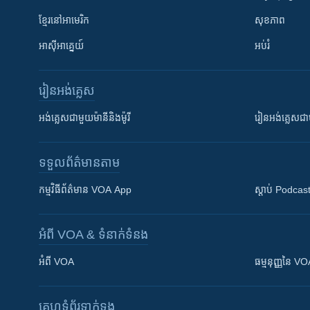
ខ្មែរ​នៅអាមេរិក
សុខភាព
អាស៊ីអាគ្នេយ៍
អប់រំ
រៀន​​អង់គ្លេស
អង់គ្លេស​ជាមួយ​ម៉ានី​និង​ម៉ូរី
រៀន​​​​​​អង់គ្លេ
ទទួល​ព័ត៌មាន​តាម
កម្មវិធី​ព័ត៌មាន VOA App
ស្តាប់ Podcas
អំពី​ VOA & ទំនាក់ទំនង
អំពី​ VOA
ធម្មនុញ្ញ​នៃ V
គេហទំព័រ​​ទាក់ទង