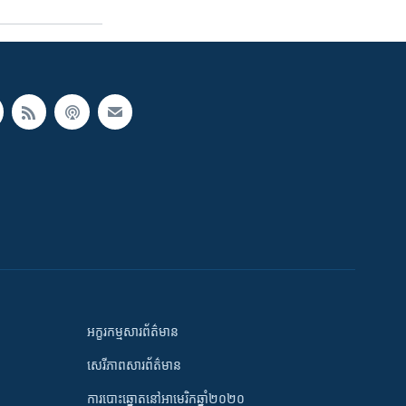
អក្ខរកម្មសារព័ត៌មាន
សេរីភាពសារព័ត៌មាន
ការបោះឆ្នោតនៅអាមេរិកឆ្នាំ២០២០