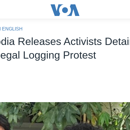
N ENGLISH
ia Releases Activists Deta
legal Logging Protest