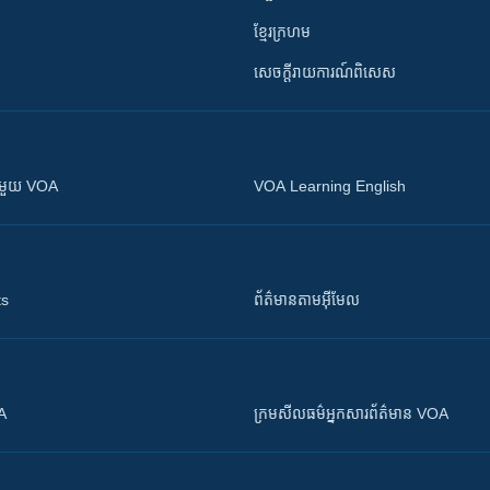
ខ្មែរក្រហម
សេចក្តីរាយការណ៍ពិសេស
ស​​ជាមួយ VOA
VOA Learning English
ts
ព័ត៌មាន​តាម​អ៊ីមែល
OA
ក្រម​​​សីលធម៌​​​អ្នក​​​សារព័ត៌មាន VOA