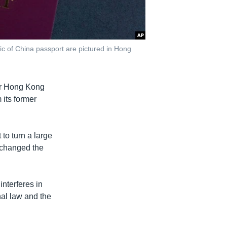
c of China passport are pictured in Hong
for Hong Kong
 its former
 to turn a large
 changed the
interferes in
nal law and the