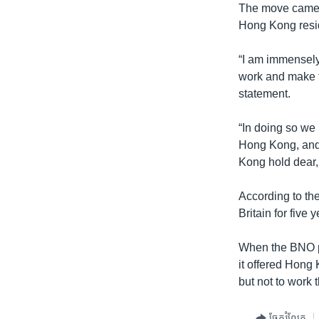
The move came i
Hong Kong resid
“I am immensely
work and make th
statement.
“In doing so we 
Hong Kong, and 
Kong hold dear,
According to the
Britain for five 
When the BNO pa
it offered Hong 
but not to work 
ចែករំលែក