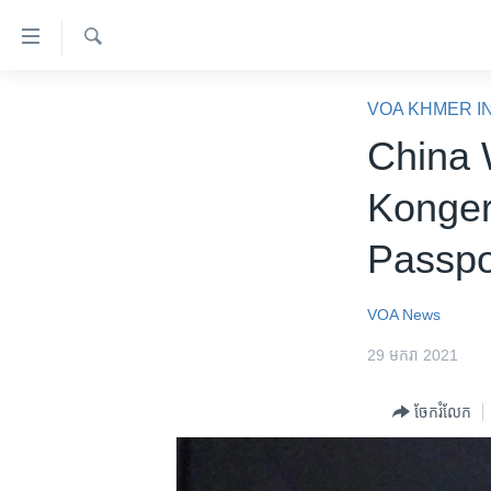
ភ្ជាប់​
ទៅ​
គេហទំព័រ​
ស្វែង​
កម្ពុជា
រក
VOA KHMER I
ទាក់ទង
អន្តរជាតិ
China 
រំលង​
និង​
អាមេរិក
Konger
ចូល​
ចិន
ទៅ​​
Passpo
ទំព័រ​
ហេឡូវីអូអេ
ព័ត៌មាន​​
កម្ពុជាច្នៃប្រតិដ្ឋ
តែ​
VOA News
ម្តង
ព្រឹត្តិការណ៍ព័ត៌មាន
29 មករា 2021
រំលង​
ទូរទស្សន៍ / វីដេអូ​
និង​
ចែករំលែក
ចូល​
វិទ្យុ / ផតខាសថ៍
ទៅ​
កម្មវិធីទាំងអស់
ទំព័រ​