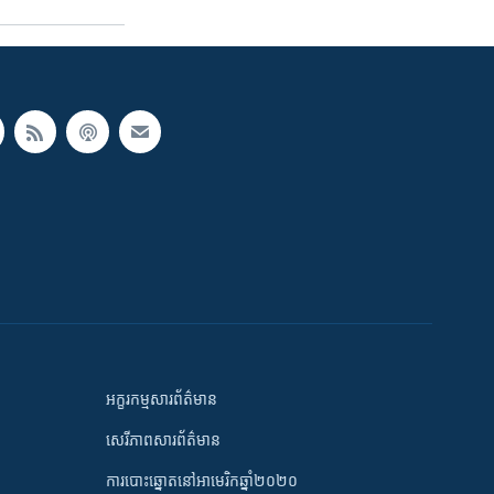
អក្ខរកម្មសារព័ត៌មាន
សេរីភាពសារព័ត៌មាន
ការបោះឆ្នោតនៅអាមេរិកឆ្នាំ២០២០