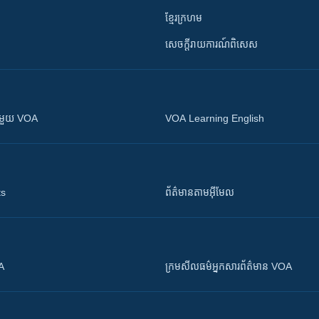
ខ្មែរក្រហម
សេចក្តីរាយការណ៍ពិសេស
ស​​ជាមួយ VOA
VOA Learning English
ts
ព័ត៌មាន​តាម​អ៊ីមែល
OA
ក្រម​​​សីលធម៌​​​អ្នក​​​សារព័ត៌មាន VOA