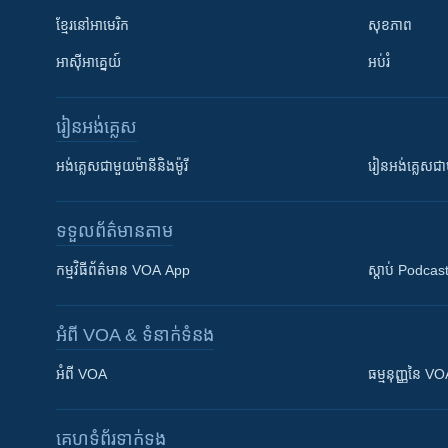
ខ្មែរ​នៅអាមេរិក
សុខភាព
អាស៊ីអាគ្នេយ៍
អប់រំ
រៀន​​អង់គ្លេស
អង់គ្លេស​ជាមួយ​ម៉ានី​និង​ម៉ូរី
រៀន​​​​​​អង់គ្លេ
ទទួល​ព័ត៌មាន​តាម
កម្មវិធី​ព័ត៌មាន VOA App
ស្តាប់ Podcas
អំពី​ VOA & ទំនាក់ទំនង
អំពី​ VOA
ធម្មនុញ្ញ​នៃ V
គេហទំព័រ​​ទាក់ទង