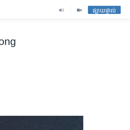
ផ្សាយផ្ទាល់
Hong