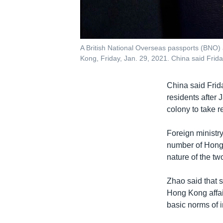
A British National Overseas passports (BNO) 
Kong, Friday, Jan. 29, 2021. China said Friday
China said Frida
residents after 
colony to take r
Foreign ministry
number of Hong 
nature of the tw
Zhao said that s
Hong Kong affair
basic norms of i