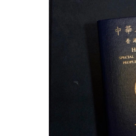
រចនា
សម្ព័ន្ធ​
រំលង​
និង​
ចូល​
ទៅ​
កាន់​
ទំព័រ​
ស្វែង​
រក