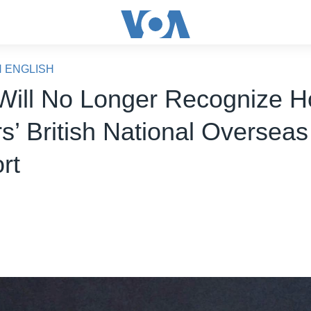
N ENGLISH
Will No Longer Recognize 
s’ British National Overseas
rt