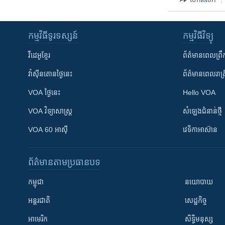
កម្មវិធី​ទូរទស្សន៍
កម្មវិធី​វិទ្យុ
វីដេអូ​ខ្មែរ
ព័ត៌មាន​ពេល​ព្រឹ
វ៉ាស៊ីនតោន​ថ្ងៃ​នេះ
ព័ត៌មាន​​ពេល​រាត្រ
VOA ថ្ងៃនេះ
Hello VOA
VOA ​វិទ្យាសាស្ត្រ
សំឡេង​ជំនាន់​ថ្មី
VOA 60 អាស៊ី
វេទិកា​អាស៊ាន
ព័ត៌មាន​តាមប្រធានបទ​
កម្ពុជា
នយោបាយ
អន្តរជាតិ
សេដ្ឋកិច្ច
អាមេរិក
សិទ្ធិមនុស្ស