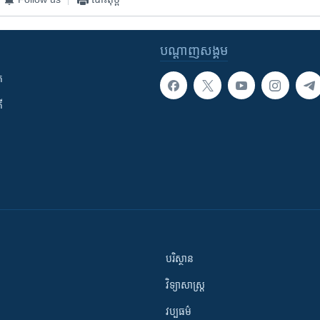
បណ្តាញ​សង្គម
ក
ី
បរិស្ថាន
វិទ្យាសាស្រ្ត
វប្បធម៌