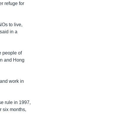
r refuge for
Os to live,
said in a
e people of
ain and Hong
 and work in
e rule in 1997,
or six months,