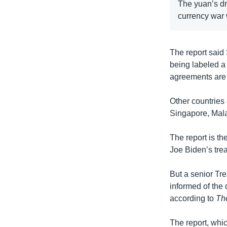
The yuan’s dro
currency war 
The report said 
being labeled a 
agreements are 
Other countries 
Singapore, Mala
The report is th
Joe Biden’s tre
But a senior Tre
informed of the 
according to
Th
The report, whi