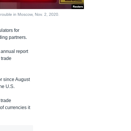
rouble in Moscow, Nov. 2, 2020.
ators for
ing partners.
annual report
 trade
or since August
he U.S.
 trade
f currencies it