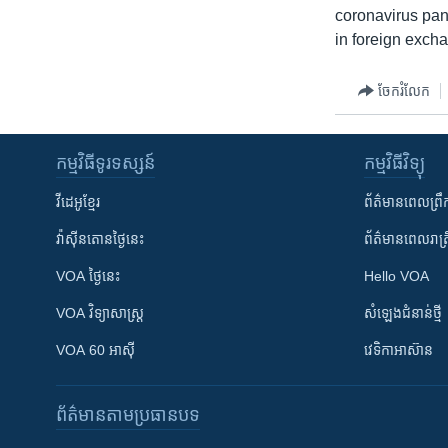
coronavirus pan
in foreign exch
ចែករំលែក
កម្មវិធី​ទូរទស្សន៍
កម្មវិធី​វិទ្យុ
វីដេអូ​ខ្មែរ
ព័ត៌មាន​ពេល​ព្រឹ
វ៉ាស៊ីនតោន​ថ្ងៃ​នេះ
ព័ត៌មាន​​ពេល​រាត្រ
VOA ថ្ងៃនេះ
Hello VOA
VOA ​វិទ្យាសាស្ត្រ
សំឡេង​ជំនាន់​ថ្មី
VOA 60 អាស៊ី
វេទិកា​អាស៊ាន
ព័ត៌មាន​តាមប្រធានបទ​