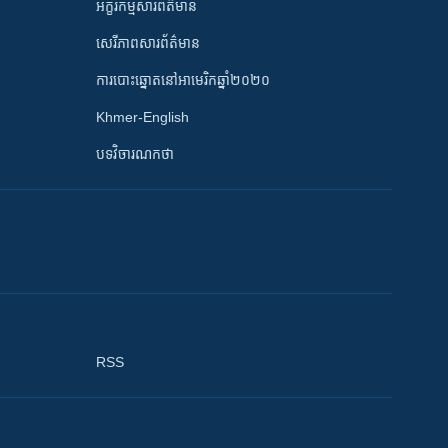
អក្ខរកម្មសារព័ត៌មាន
សេរីភាពសារព័ត៌មាន
ការបោះឆ្នោតនៅអាមេរិកឆ្នាំ២០២០
Khmer-English
បទវិចារណកថា
RSS