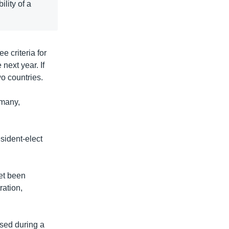
lity of a
e criteria for
next year. If
o countries.
rmany,
esident-elect
yet been
ration,
ased during a