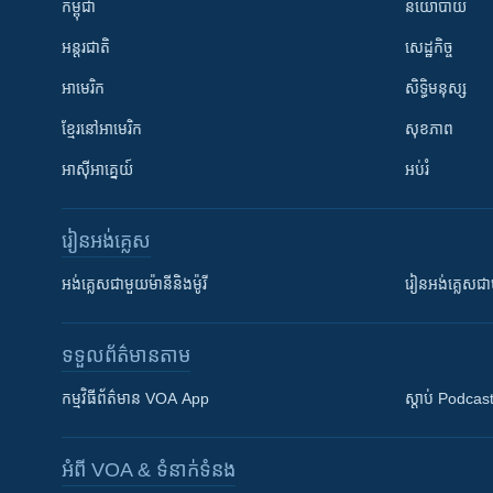
កម្ពុជា
នយោបាយ
អន្តរជាតិ
សេដ្ឋកិច្ច
អាមេរិក
សិទ្ធិមនុស្ស
ខ្មែរ​នៅអាមេរិក
សុខភាព
អាស៊ីអាគ្នេយ៍
អប់រំ
រៀន​​អង់គ្លេស
អង់គ្លេស​ជាមួយ​ម៉ានី​និង​ម៉ូរី
រៀន​​​​​​អង់គ្លេ
ទទួល​ព័ត៌មាន​តាម
កម្មវិធី​ព័ត៌មាន VOA App
ស្តាប់ Podcas
អំពី​ VOA & ទំនាក់ទំនង