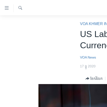
ភ្ជាប់​
ទៅ​
គេហទំព័រ​
ស្វែង​
កម្ពុជា
រក
VOA KHMER I
ទាក់ទង
អន្តរជាតិ
US Lab
រំលង​
និង​
អាមេរិក
Curren
ចូល​
ចិន
ទៅ​​
ទំព័រ​
ហេឡូវីអូអេ
VOA News
ព័ត៌មាន​​
កម្ពុជាច្នៃប្រតិដ្ឋ
17 ធ្នូ 2020
តែ​
ម្តង
ព្រឹត្តិការណ៍ព័ត៌មាន
ចែករំលែក
រំលង​
ទូរទស្សន៍ / វីដេអូ​
និង​
ចូល​
វិទ្យុ / ផតខាសថ៍
ទៅ​
កម្មវិធីទាំងអស់
ទំព័រ​