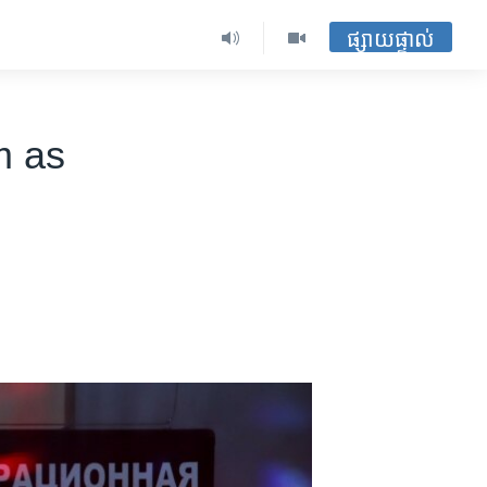
ផ្សាយផ្ទាល់
m as