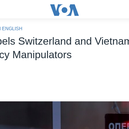
N ENGLISH
els Switzerland and Vietna
cy Manipulators