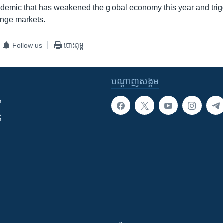
demic that has weakened the global economy this year and trigg
ange markets.
Follow us
បោះពុម្ព
បណ្តាញ​សង្គម
ក
ី