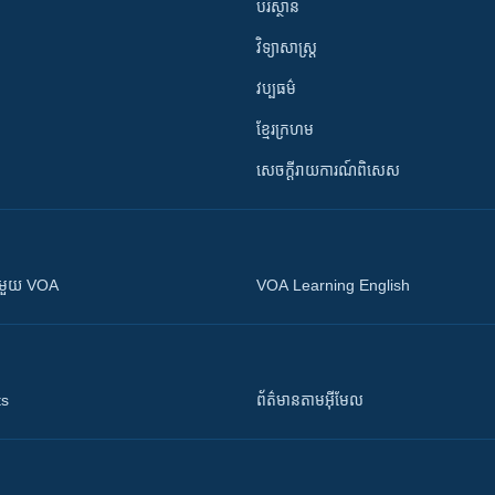
បរិស្ថាន
វិទ្យាសាស្រ្ត
វប្បធម៌
ខ្មែរក្រហម
សេចក្តីរាយការណ៍ពិសេស
ស​​ជាមួយ VOA
VOA Learning English
ts
ព័ត៌មាន​តាម​អ៊ីមែល