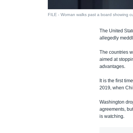
FILE - Woman walks past a board showing cur
The United Stat
allegedly meddl
The countries w
aimed at stoppin
advantages.
It is the first 
2019, when Chin
Washington drop
agreements, but
is watching.