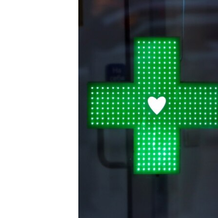
រចនា
សម្ព័ន្ធ​
រំលង​
និង​
ចូល​
ទៅ​
កាន់​
ទំព័រ​
ស្វែង​
រក