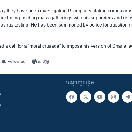
 say they have been investigating Rizieq for violating coronavirus
, including holding mass gatherings with his supporters and ref
virus testing. He has been summoned by police for questionin
d a call for a “moral crusade” to impose his version of Sharia l
Follow us
បោះពុម្ព
បណ្តាញ​សង្គម
ក
ី