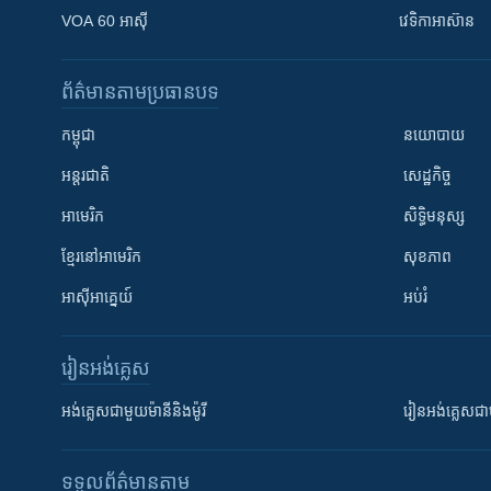
VOA 60 អាស៊ី
វេទិកា​អាស៊ាន
ព័ត៌មាន​តាមប្រធានបទ​
កម្ពុជា
នយោបាយ
អន្តរជាតិ
សេដ្ឋកិច្ច
អាមេរិក
សិទ្ធិមនុស្ស
ខ្មែរ​នៅអាមេរិក
សុខភាព
អាស៊ីអាគ្នេយ៍
អប់រំ
រៀន​​អង់គ្លេស
អង់គ្លេស​ជាមួយ​ម៉ានី​និង​ម៉ូរី
រៀន​​​​​​អង់គ្លេ
ទទួល​ព័ត៌មាន​តាម