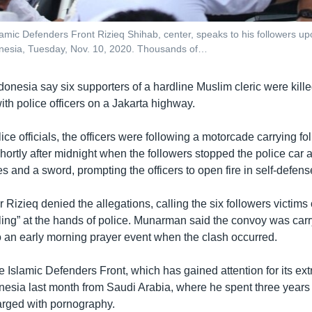
slamic Defenders Front Rizieq Shihab, center, speaks to his followers u
donesia, Tuesday, Nov. 10, 2020. Thousands of…
ndonesia say six supporters of a hardline Muslim cleric were kil
ith police officers on a Jakarta highway.
ice officials, the officers were following a motorcade carrying fo
ortly after midnight when the followers stopped the police car a
es and a sword, prompting the officers to open fire in self-defens
Rizieq denied the allegations, calling the six followers victims 
illing” at the hands of police. Munarman said the convoy was carr
to an early morning prayer event when the clash occurred.
e Islamic Defenders Front, which has gained attention for its ex
nesia last month from Saudi Arabia, where he spent three years i
arged with pornography.