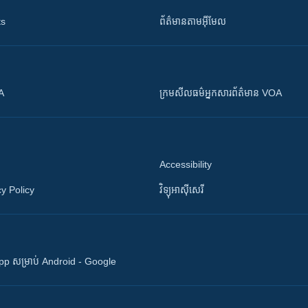
ts
ព័ត៌មាន​តាម​អ៊ីមែល
OA
ក្រម​​​សីលធម៌​​​អ្នក​​​សារព័ត៌មាន VOA
Accessibility
y Policy
វិទ្យុ​អាស៊ី​សេរី
 App សម្រាប់ Android - Google