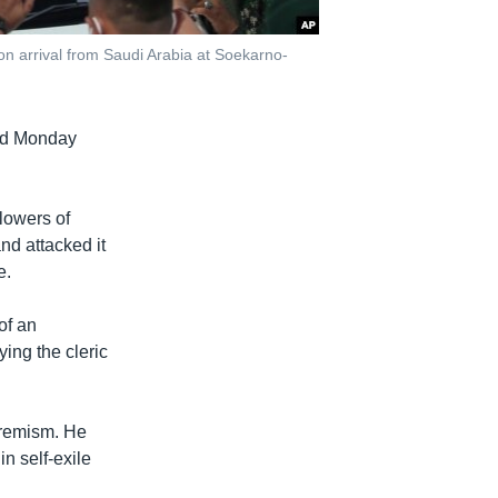
pon arrival from Saudi Arabia at Soekarno-
led Monday
llowers of
nd attacked it
e.
of an
ying the cleric
tremism. He
n self-exile