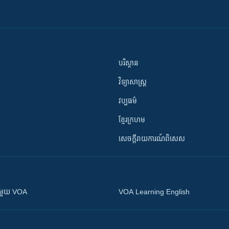
បរិស្ថាន
វិទ្យាសាស្រ្ត
វប្បធម៌
ខ្មែរក្រហម
សេចក្តីរាយការណ៍ពិសេស
ស​​ជាមួយ VOA
VOA Learning English