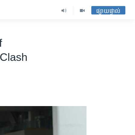
ផ្សាយផ្ទាល់
f
 Clash