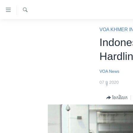
ភ្ជាប់​
ទៅ​
គេហទំព័រ​
ស្វែង​
កម្ពុជា
រក
VOA KHMER I
ទាក់ទង
អន្តរជាតិ
Indones
រំលង​
និង​
អាមេរិក
Hardli
ចូល​
ចិន
ទៅ​​
ទំព័រ​
ហេឡូវីអូអេ
VOA News
ព័ត៌មាន​​
កម្ពុជាច្នៃប្រតិដ្ឋ
07 ធ្នូ 2020
តែ​
ម្តង
ព្រឹត្តិការណ៍ព័ត៌មាន
ចែករំលែក
រំលង​
ទូរទស្សន៍ / វីដេអូ​
និង​
ចូល​
វិទ្យុ / ផតខាសថ៍
ទៅ​
កម្មវិធីទាំងអស់
ទំព័រ​