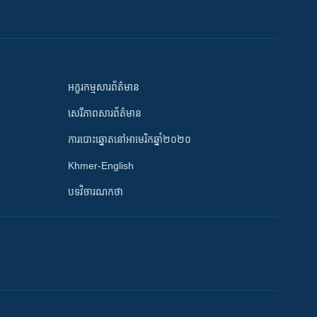
អក្ខរកម្មសារព័ត៌មាន
សេរីភាពសារព័ត៌មាន
ការបោះឆ្នោតនៅអាមេរិកឆ្នាំ២០២០
Khmer-English
បទវិចារណកថា