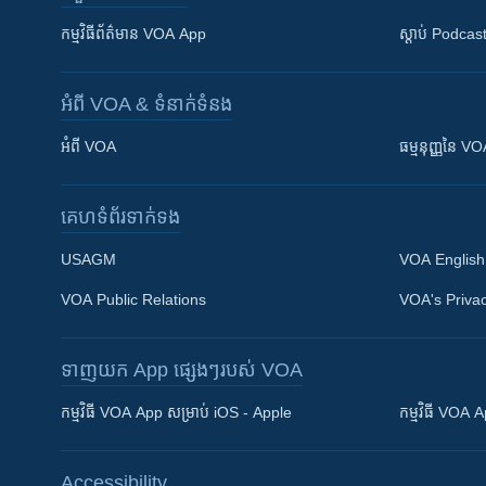
កម្មវិធី​ព័ត៌មាន VOA App
ស្តាប់ Podcas
អំពី​ VOA & ទំនាក់ទំនង
អំពី​ VOA
ធម្មនុញ្ញ​នៃ V
គេហទំព័រ​​ទាក់ទង
USAGM
VOA English
VOA Public Relations
VOA's Privac
ទាញយក​ App ផ្សេងៗ​របស់​ VOA
Khmer English
កម្មវិធី​ VOA App សម្រាប់ iOS - Apple
កម្មវិធី​ VOA
បណ្តាញ​សង្គម
Accessibility