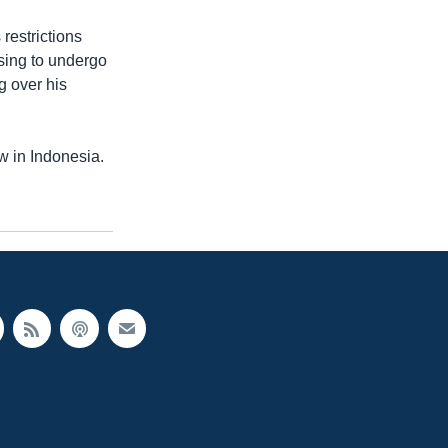
 restrictions
using to undergo
g over his
aw in Indonesia.