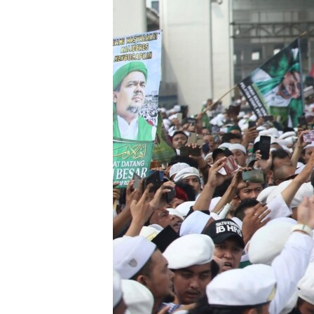
រចនា
សម្ព័ន្ធ​
រំលង​
និង​
ចូល​
ទៅ​
កាន់​
ទំព័រ​
ស្វែង​
រក