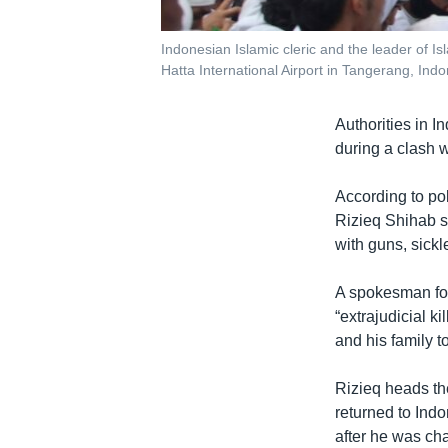
Indonesian Islamic cleric and the leader of I
Hatta International Airport in Tangerang, In
Authorities in I
during a clash w
According to pol
Rizieq Shihab sh
with guns, sickl
A spokesman for 
“extrajudicial k
and his family 
Rizieq heads th
returned to Indo
after he was ch