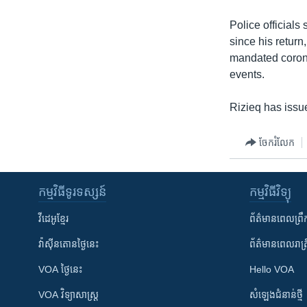
Police officials
since his return
mandated corona
events.
Rizieq has issue
ចែករំលែក
កម្មវិធី​ទូរទស្សន៍
កម្មវិធី​វិទ្យុ
វីដេអូ​ខ្មែរ
ព័ត៌មាន​ពេល​ព្រឹ
វ៉ាស៊ីនតោន​ថ្ងៃ​នេះ
ព័ត៌មាន​​ពេល​រាត្រ
VOA ថ្ងៃនេះ
Hello VOA
VOA ​វិទ្យាសាស្ត្រ
សំឡេង​ជំនាន់​ថ្មី