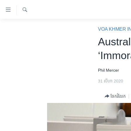
ភ្ជាប់​
ទៅ​
គេហទំព័រ​
ស្វែង​
កម្ពុជា
រក
VOA KHMER I
ទាក់ទង
អន្តរជាតិ
Austral
រំលង​
និង​
អាមេរិក
‘Immor
ចូល​
ចិន
ទៅ​​
ទំព័រ​
ហេឡូវីអូអេ
Phil Mercer
ព័ត៌មាន​​
កម្ពុជាច្នៃប្រតិដ្ឋ
31 សីហា 2020
តែ​
ម្តង
ព្រឹត្តិការណ៍ព័ត៌មាន
ចែករំលែក
រំលង​
ទូរទស្សន៍ / វីដេអូ​
និង​
ចូល​
វិទ្យុ / ផតខាសថ៍
ទៅ​
កម្មវិធីទាំងអស់
ទំព័រ​