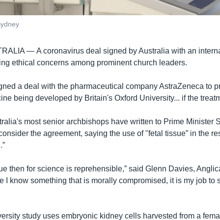
Sydney
TRALIA —
A coronavirus deal signed by Australia with an intern
ing ethical concerns among prominent church leaders.
igned a deal with the pharmaceutical company AstraZeneca to 
cine being developed by Britain's Oxford University... if the trea
tralia's most senior archbishops have written to Prime Minister 
consider the agreement, saying the use of "fetal tissue” in the re
.”
sue then for science is reprehensible,” said Glenn Davies, Angl
e I know something that is morally compromised, it is my job to
ersity study uses embryonic kidney cells harvested from a femal