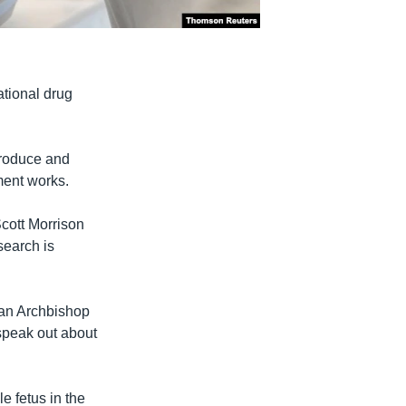
ational drug
produce and
tment works.
Scott Morrison
search is
ican Archbishop
 speak out about
e fetus in the