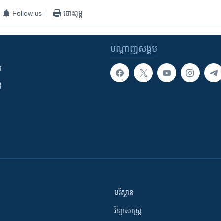
Follow us
បោះពុម្ព
បណ្តាញ​សង្គម
ក
ី
បរិស្ថាន
វិទ្យាសាស្រ្ត