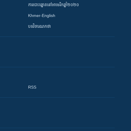
ការបោះឆ្នោតនៅអាមេរិកឆ្នាំ២០២០
Khmer-English
បទវិចារណកថា
RSS