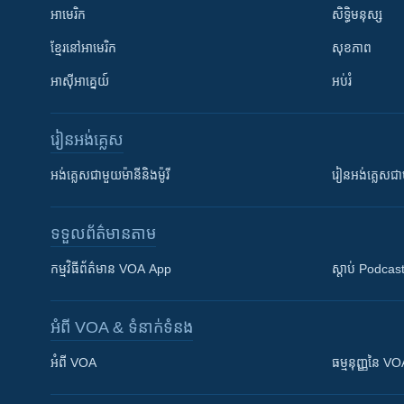
អាមេរិក
សិទ្ធិមនុស្ស
ខ្មែរ​នៅអាមេរិក
សុខភាព
អាស៊ីអាគ្នេយ៍
អប់រំ
រៀន​​អង់គ្លេស
អង់គ្លេស​ជាមួយ​ម៉ានី​និង​ម៉ូរី
រៀន​​​​​​អង់គ្លេ
ទទួល​ព័ត៌មាន​តាម
កម្មវិធី​ព័ត៌មាន VOA App
ស្តាប់ Podcas
អំពី​ VOA & ទំនាក់ទំនង
អំពី​ VOA
ធម្មនុញ្ញ​នៃ V