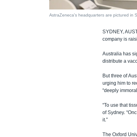
AstraZeneca's headquarters are pictured in 
SYDNEY, AUS
company is rais
Australia has s
distribute a vac
But three of Aus
urging him to re
“deeply immoral
“To use that tis
of Sydney. “Onc
it.”
The Oxford Univ