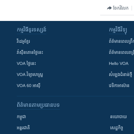
ចែករំលែក
កម្មវិធី​ទូរទស្សន៍
កម្មវិធី​វិទ្យុ
វីដេអូ​ខ្មែរ
ព័ត៌មាន​ពេល​ព្រឹ
វ៉ាស៊ីនតោន​ថ្ងៃ​នេះ
ព័ត៌មាន​​ពេល​រាត្រ
VOA ថ្ងៃនេះ
Hello VOA
VOA ​វិទ្យាសាស្ត្រ
សំឡេង​ជំនាន់​ថ្មី
VOA 60 អាស៊ី
វេទិកា​អាស៊ាន
ព័ត៌មាន​តាមប្រធានបទ​
កម្ពុជា
នយោបាយ
អន្តរជាតិ
សេដ្ឋកិច្ច