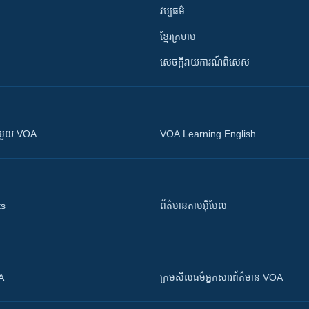
វប្បធម៌
ខ្មែរក្រហម
សេចក្តីរាយការណ៍ពិសេស
ស​​ជាមួយ VOA
VOA Learning English
ts
ព័ត៌មាន​តាម​អ៊ីមែល
OA
ក្រម​​​សីលធម៌​​​អ្នក​​​សារព័ត៌មាន VOA