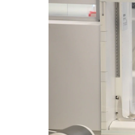
រចនា
សម្ព័ន្ធ​
រំលង​
និង​
ចូល​
ទៅ​
កាន់​
ទំព័រ​
ស្វែង​
រក