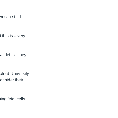
es to strict
this is a very
man fetus. They
Oxford University
onsider their
ng fetal cells