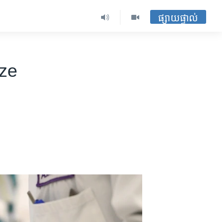
ផ្សាយផ្ទាល់
ize