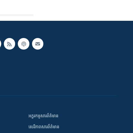
អក្ខរកម្មសារព័ត៌មាន
សេរីភាពសារព័ត៌មាន