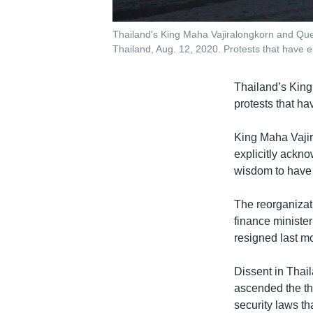
Thailand's King Maha Vajiralongkorn and Quee
Thailand, Aug. 12, 2020. Protests that have 
Thailand’s King
protests that h
King Maha Vajir
explicitly ackn
wisdom to have t
The reorganizat
finance ministe
resigned last mo
Dissent in Thai
ascended the thr
security laws th