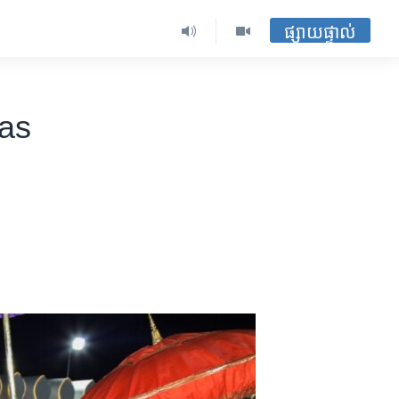
ផ្សាយផ្ទាល់
 as