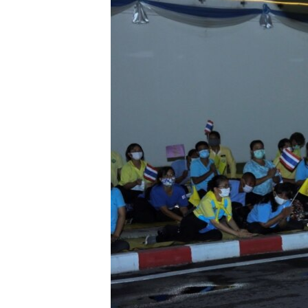
រចនា
សម្ព័ន្ធ​
រំលង​
និង​
ចូល​
ទៅ​
កាន់​
ទំព័រ​
ស្វែង​
រក