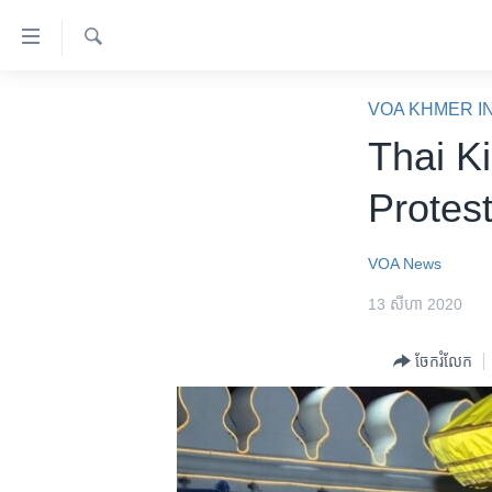
ភ្ជាប់​
ទៅ​
គេហទំព័រ​
ស្វែង​
កម្ពុជា
រក
VOA KHMER I
ទាក់ទង
អន្តរជាតិ
Thai K
រំលង​
និង​
អាមេរិក
Protes
ចូល​
ចិន
ទៅ​​
ទំព័រ​
ហេឡូវីអូអេ
VOA News
ព័ត៌មាន​​
កម្ពុជាច្នៃប្រតិដ្ឋ
13 សីហា 2020
តែ​
ម្តង
ព្រឹត្តិការណ៍ព័ត៌មាន
ចែករំលែក
រំលង​
ទូរទស្សន៍ / វីដេអូ​
និង​
ចូល​
វិទ្យុ / ផតខាសថ៍
ទៅ​
កម្មវិធីទាំងអស់
ទំព័រ​