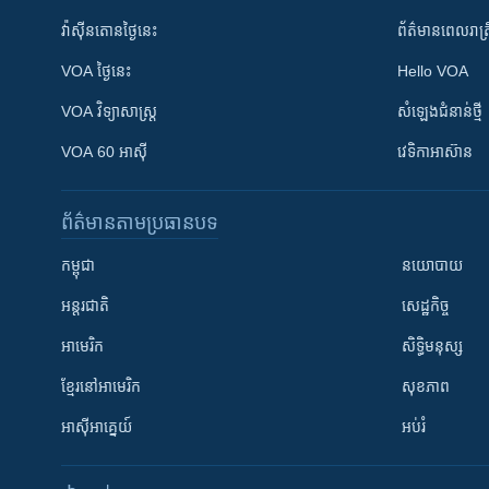
វ៉ាស៊ីនតោន​ថ្ងៃ​នេះ
ព័ត៌មាន​​ពេល​រាត្រ
VOA ថ្ងៃនេះ
Hello VOA
VOA ​វិទ្យាសាស្ត្រ
សំឡេង​ជំនាន់​ថ្មី
VOA 60 អាស៊ី
វេទិកា​អាស៊ាន
ព័ត៌មាន​តាមប្រធានបទ​
កម្ពុជា
នយោបាយ
អន្តរជាតិ
សេដ្ឋកិច្ច
អាមេរិក
សិទ្ធិមនុស្ស
ខ្មែរ​នៅអាមេរិក
សុខភាព
អាស៊ីអាគ្នេយ៍
អប់រំ