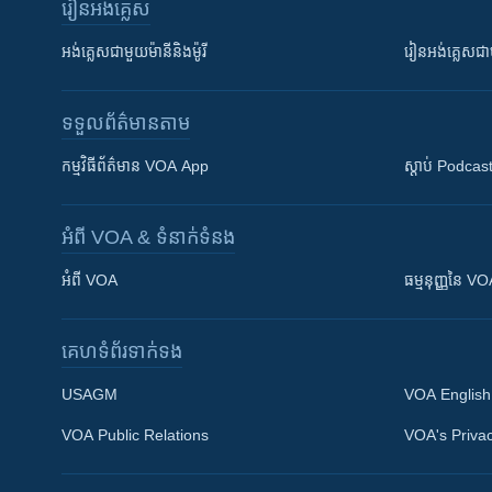
រៀន​​អង់គ្លេស
អង់គ្លេស​ជាមួយ​ម៉ានី​និង​ម៉ូរី
រៀន​​​​​​អង់គ្លេ
ទទួល​ព័ត៌មាន​តាម
កម្មវិធី​ព័ត៌មាន VOA App
ស្តាប់ Podcas
អំពី​ VOA & ទំនាក់ទំនង
អំពី​ VOA
ធម្មនុញ្ញ​នៃ V
គេហទំព័រ​​ទាក់ទង
USAGM
VOA English
VOA Public Relations
VOA's Privac