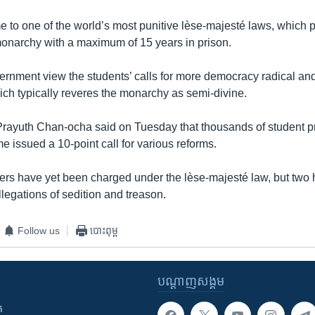
e to one of the world’s most punitive lèse-majesté laws, which 
monarchy with a maximum of 15 years in prison.
rnment view the students’ calls for more democracy radical and 
ich typically reveres the monarchy as semi-divine.
Prayuth Chan-ocha said on Tuesday that thousands of student p
ome issued a 10-point call for various reforms.
ers have yet been charged under the lèse-majesté law, but two
legations of sedition and treason.
Follow us
បោះពុម្ព
បណ្តាញ​សង្គម
ក