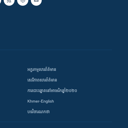
អក្ខរកម្មសារព័ត៌មាន
សេរីភាពសារព័ត៌មាន
ការបោះឆ្នោតនៅអាមេរិកឆ្នាំ២០២០
Khmer-English
បទវិចារណកថា