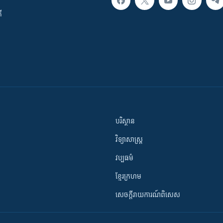
ី
បរិស្ថាន
វិទ្យាសាស្រ្ត
វប្បធម៌
ខ្មែរក្រហម
សេចក្តីរាយការណ៍ពិសេស