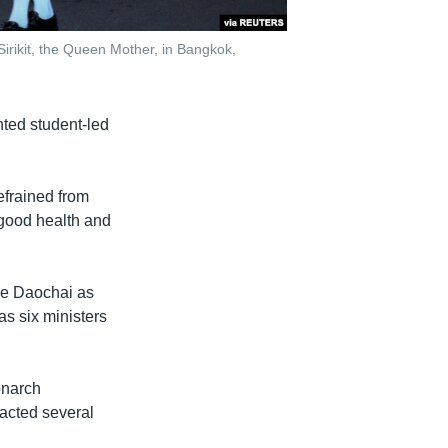
irikit, the Queen Mother, in Bangkok,
ted student-led
efrained from
“good health and
ee Daochai as
s six ministers
onarch
nacted several