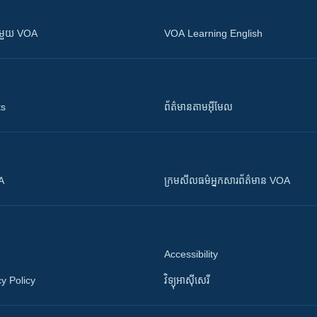
ស​​ជាមួយ VOA
VOA Learning English
ts
ព័ត៌មាន​តាម​អ៊ីមែល
OA
ក្រម​​​សីលធម៌​​​អ្នក​​​សារព័ត៌មាន VOA
Accessibility
y Policy
វិទ្យុ​អាស៊ី​សេរី