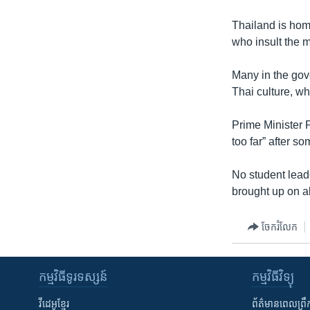
Thailand is hom
who insult the 
Many in the gove
Thai culture, wh
Prime Minister 
too far” after s
No student lead
brought up on al
ចែករំលែក
កម្មវិធី​ទូរទស្សន៍
កម្មវិធី​វិទ្យុ
វីដេអូ​ខ្មែរ
ព័ត៌មាន​ពេល​ព្រឹ