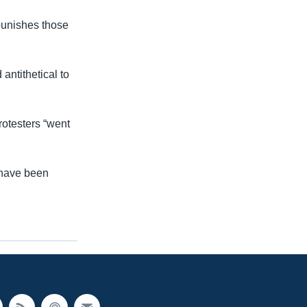
punishes those
antithetical to
rotesters “went
 have been