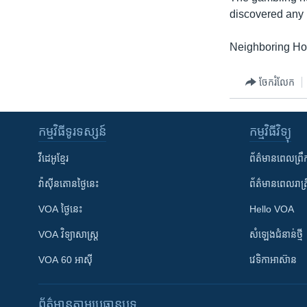
discovered any 
Neighboring Hon
ចែករំលែក
កម្មវិធី​ទូរទស្សន៍
កម្មវិធី​វិទ្យុ
វីដេអូ​ខ្មែរ
ព័ត៌មាន​ពេល​ព្រឹ
វ៉ាស៊ីនតោន​ថ្ងៃ​នេះ
ព័ត៌មាន​​ពេល​រាត្រ
VOA ថ្ងៃនេះ
Hello VOA
VOA ​វិទ្យាសាស្ត្រ
សំឡេង​ជំនាន់​ថ្មី
VOA 60 អាស៊ី
វេទិកា​អាស៊ាន
ព័ត៌មាន​តាមប្រធានបទ​