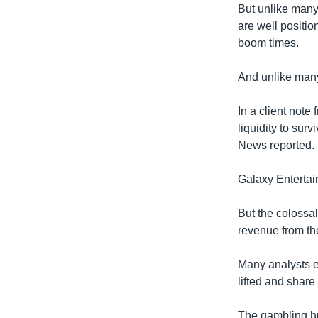
But unlike many 
are well positio
boom times.
And unlike many
In a client not
liquidity to sur
News reported.
Galaxy Entertai
But the colossal
revenue from th
Many analysts ex
lifted and share
The gambling hu