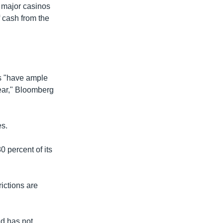
s major casinos
f cash from the
rs "have ample
year," Bloomberg
es.
 percent of its
ictions are
d has not