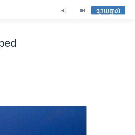
ផ្សាយផ្ទាល់
iped