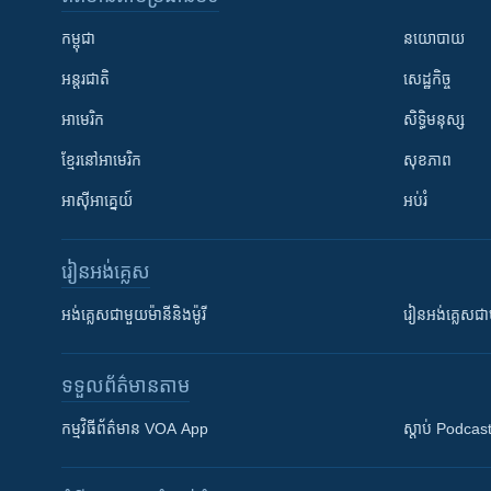
កម្ពុជា
នយោបាយ
អន្តរជាតិ
សេដ្ឋកិច្ច
អាមេរិក
សិទ្ធិមនុស្ស
ខ្មែរ​នៅអាមេរិក
សុខភាព
អាស៊ីអាគ្នេយ៍
អប់រំ
រៀន​​អង់គ្លេស
អង់គ្លេស​ជាមួយ​ម៉ានី​និង​ម៉ូរី
រៀន​​​​​​អង់គ្លេ
ទទួល​ព័ត៌មាន​តាម
កម្មវិធី​ព័ត៌មាន VOA App
ស្តាប់ Podcas