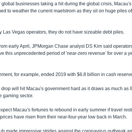
global businesses taking a hit during the global crisis, Macau'
ned to weather the current maelstrom as they sit on huge piles o
 Las Vegas operators, they do not have sizeable debt piles.
e from early April, JPMorgan Chase analyst DS Kim said operato
vive this unprecedented period of 'near-zero revenue' for over a 
nment, for example, ended 2019 with $6.8 billion in cash reserv
 drop will hit Macau's government hard as it draws as much as 80
e gaming sector.
pect Macau's fortunes to rebound in early summer if travel restr
 prices have risen from their near-four-year low back in March.
b made impressive strides against the coronavirus outbreak an