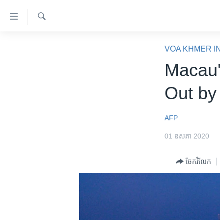
ភ្ជាប់​
ទៅ​
គេហទំព័រ​
ស្វែង​
កម្ពុជា
រក
VOA KHMER I
ទាក់ទង
អន្តរជាតិ
Macau'
រំលង​
និង​
អាមេរិក
Out by
ចូល​
ចិន
ទៅ​​
ទំព័រ​
ហេឡូវីអូអេ
AFP
ព័ត៌មាន​​
កម្ពុជាច្នៃប្រតិដ្ឋ
01 ឧសភា 2020
តែ​
ម្តង
ព្រឹត្តិការណ៍ព័ត៌មាន
ចែករំលែក
រំលង​
ទូរទស្សន៍ / វីដេអូ​
និង​
ចូល​
វិទ្យុ / ផតខាសថ៍
ទៅ​
កម្មវិធីទាំងអស់
ទំព័រ​