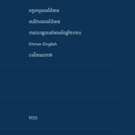
អក្ខរកម្មសារព័ត៌មាន
សេរីភាពសារព័ត៌មាន
ការបោះឆ្នោតនៅអាមេរិកឆ្នាំ២០២០
Khmer-English
បទវិចារណកថា
RSS