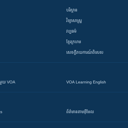
បរិស្ថាន
វិទ្យាសាស្រ្ត
វប្បធម៌
ខ្មែរក្រហម
សេចក្តីរាយការណ៍ពិសេស
ស​​ជាមួយ VOA
VOA Learning English
ts
ព័ត៌មាន​តាម​អ៊ីមែល