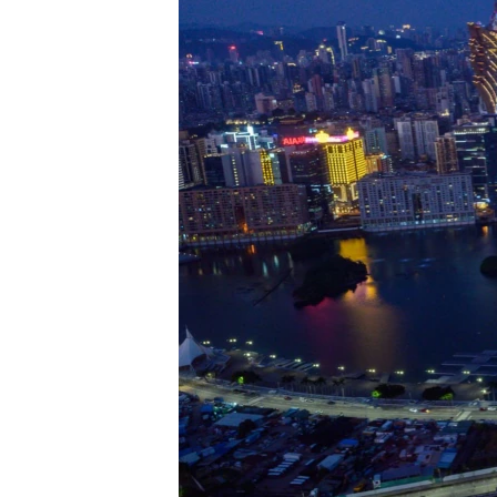
រចនា
សម្ព័ន្ធ​
រំលង​
និង​
ចូល​
ទៅ​
កាន់​
ទំព័រ​
ស្វែង​
រក