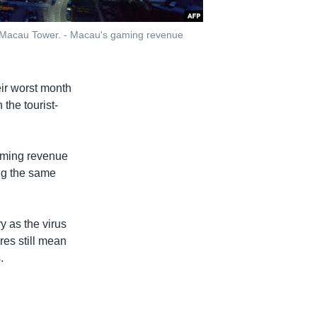
of Macau Tower. - Macau's gaming revenue
eir worst month
the tourist-
aming revenue
ing the same
y as the virus
res still mean
.