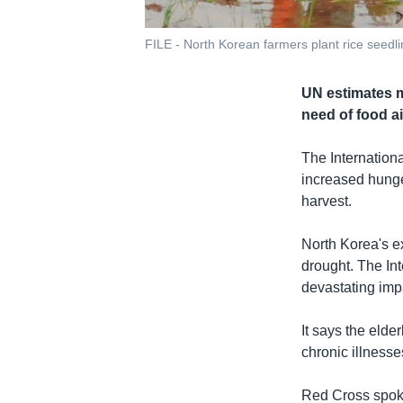
FILE - North Korean farmers plant rice seedl
UN estimates mo
need of food ai
The Internation
increased hunge
harvest.
North Korea's e
drought. The Int
devastating imp
It says the elde
chronic illnesse
Red Cross spok