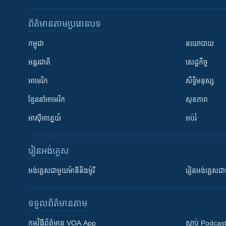
ព័ត៌មាន​តាមប្រធានបទ​
កម្ពុជា
នយោបាយ
អន្តរជាតិ
សេដ្ឋកិច្ច
អាមេរិក
សិទ្ធិមនុស្ស
ខ្មែរ​នៅអាមេរិក
សុខភាព
អាស៊ីអាគ្នេយ៍
អប់រំ
រៀន​​អង់គ្លេស
អង់គ្លេស​ជាមួយ​ម៉ានី​និង​ម៉ូរី
រៀន​​​​​​អង់គ្លេ
ទទួល​ព័ត៌មាន​តាម
កម្មវិធី​ព័ត៌មាន VOA App
ស្តាប់ Podcas