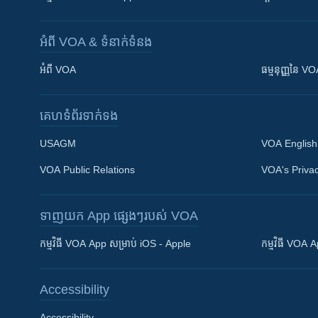
អំពី​ VOA & ទំនាក់ទំនង
អំពី​ VOA
ធម្មនុញ្ញ​នៃ V
គេហទំព័រ​​ទាក់ទង
USAGM
VOA English
VOA Public Relations
VOA's Privac
ទាញយក​ App ផ្សេងៗ​របស់​ VOA
Khmer English
កម្មវិធី​ VOA App សម្រាប់ iOS - Apple
កម្មវិធី​ VOA
បណ្តាញ​សង្គម
Accessibility
Accessibility