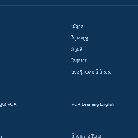
បរិស្ថាន
វិទ្យាសាស្រ្ត
វប្បធម៌
ខ្មែរក្រហម
សេចក្តីរាយការណ៍ពិសេស
ស​​ជាមួយ VOA
VOA Learning English
ts
ព័ត៌មាន​តាម​អ៊ីមែល