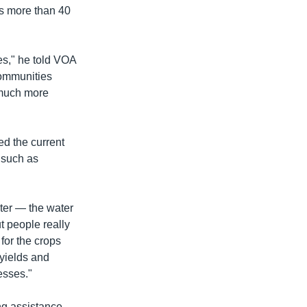
es more than 40
es," he told VOA
communities
d much more
d the current
, such as
ater — the water
ut people really
for the crops
 yields and
esses."
ng assistance