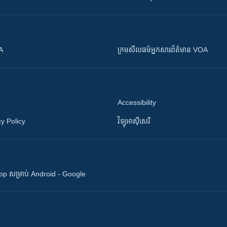
OA
ក្រម​​​សីលធម៌​​​អ្នក​​​សារព័ត៌មាន VOA
Accessibility
y Policy
វិទ្យុ​អាស៊ី​សេរី
 App សម្រាប់ Android - Google