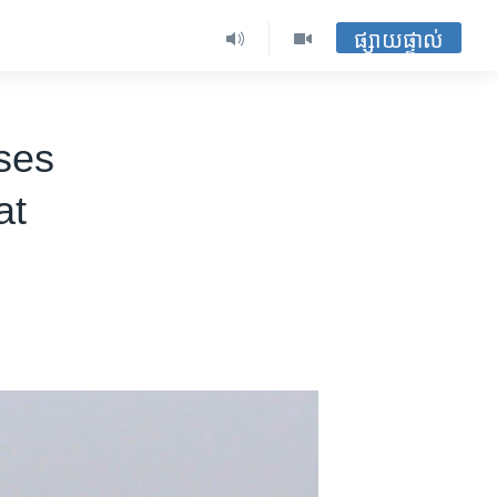
ផ្សាយផ្ទាល់
ses
at