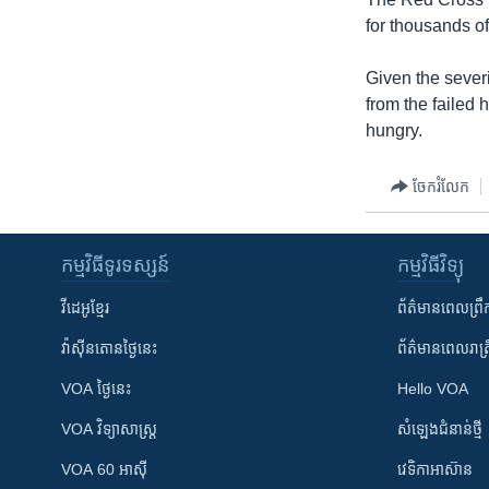
for thousands o
Given the severi
from the failed
hungry.
ចែករំលែក
កម្មវិធី​ទូរទស្សន៍
កម្មវិធី​វិទ្យុ
វីដេអូ​ខ្មែរ
ព័ត៌មាន​ពេល​ព្រឹ
វ៉ាស៊ីនតោន​ថ្ងៃ​នេះ
ព័ត៌មាន​​ពេល​រាត្រ
VOA ថ្ងៃនេះ
Hello VOA
VOA ​វិទ្យាសាស្ត្រ
សំឡេង​ជំនាន់​ថ្មី
VOA 60 អាស៊ី
វេទិកា​អាស៊ាន