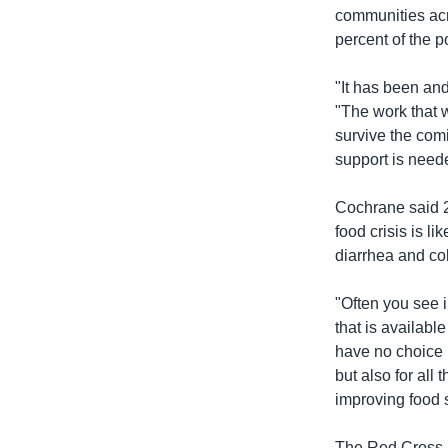
communities acr
percent of the p
"It has been an
"The work that 
survive the com
support is need
Cochrane said 2
food crisis is l
diarrhea and coli
"Often you see i
that is available
have no choice b
but also for all
improving food s
The Red Cross F