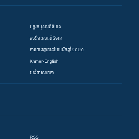
អក្ខរកម្មសារព័ត៌មាន
សេរីភាពសារព័ត៌មាន
ការបោះឆ្នោតនៅអាមេរិកឆ្នាំ២០២០
Khmer-English
បទវិចារណកថា
RSS