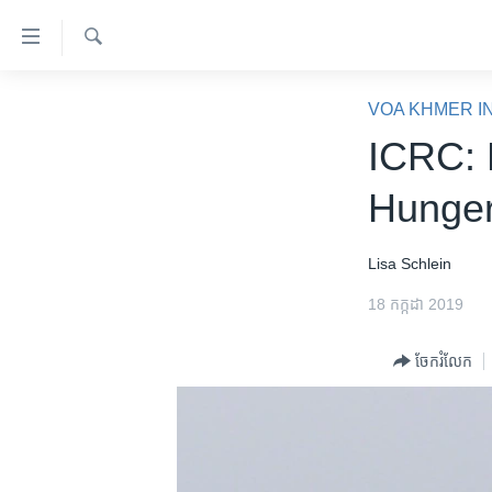
ភ្ជាប់​
ទៅ​
គេហទំព័រ​
ស្វែង​
កម្ពុជា
រក
VOA KHMER I
ទាក់ទង
អន្តរជាតិ
ICRC: 
រំលង​
និង​
អាមេរិក
Hunger
ចូល​
ចិន
ទៅ​​
ទំព័រ​
ហេឡូវីអូអេ
Lisa Schlein
ព័ត៌មាន​​
កម្ពុជាច្នៃប្រតិដ្ឋ
18 កក្កដា 2019
តែ​
ម្តង
ព្រឹត្តិការណ៍ព័ត៌មាន
ចែករំលែក
រំលង​
ទូរទស្សន៍ / វីដេអូ​
និង​
ចូល​
វិទ្យុ / ផតខាសថ៍
ទៅ​
កម្មវិធីទាំងអស់
ទំព័រ​