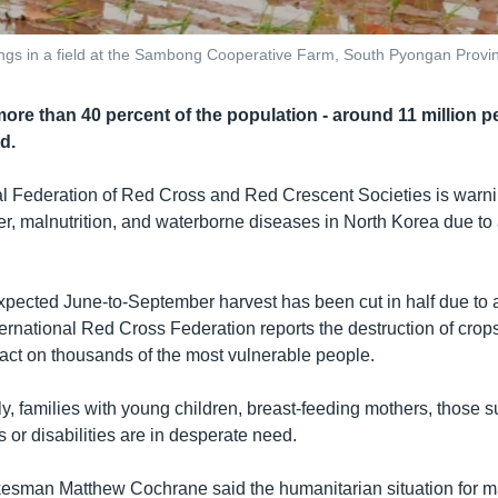
ings in a field at the Sambong Cooperative Farm, South Pyongan Provi
re than 40 percent of the population - around 11 million peo
d.
al Federation of Red Cross and Red Crescent Societies is warn
r, malnutrition, and waterborne diseases in North Korea due to 
xpected June-to-September harvest has been cut in half due to a
ernational Red Cross Federation reports the destruction of crops
act on thousands of the most vulnerable people.
rly, families with young children, breast-feeding mothers, those s
s or disabilities are in desperate need.
esman Matthew Cochrane said the humanitarian situation for 