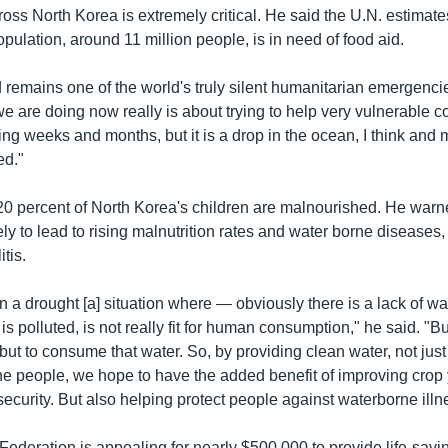
oss North Korea is extremely critical. He said the U.N. estimat
opulation, around 11 million people, is in need of food aid.
d remains one of the world's truly silent humanitarian emergenci
we are doing now really is about trying to help very vulnerable 
ing weeks and months, but it is a drop in the ocean, I think an
ed."
0 percent of North Korea's children are malnourished. He warne
ikely to lead to rising malnutrition rates and water borne diseases
tis.
n a drought [a] situation where — obviously there is a lack of w
 is polluted, is not really fit for human consumption," he said. "B
ut to consume that water. So, by providing clean water, not just 
 the people, we hope to have the added benefit of improving crop
ecurity. But also helping protect people against waterborne illn
ederation is appealing for nearly $500,000 to provide life-savi