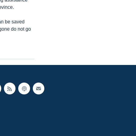
ovince.
can be saved
 gone do not go