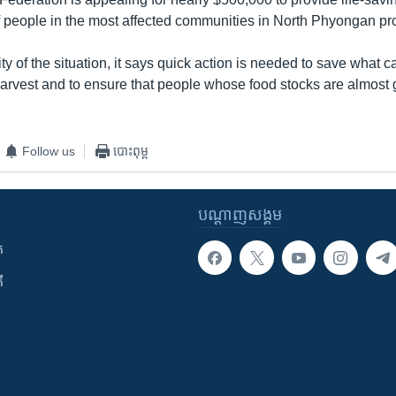
f people in the most affected communities in North Phyongan pr
ty of the situation, it says quick action is needed to save what 
 harvest and to ensure that people whose food stocks are almost
Follow us
បោះពុម្ព
បណ្តាញ​សង្គម
ក
ី