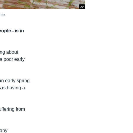
nce.
ple - is in
ing about
a poor early
n early spring
 is having a
uffering from
many