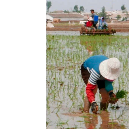
រចនា
សម្ព័ន្ធ​
រំលង​
និង​
ចូល​
ទៅ​
កាន់​
ទំព័រ​
ស្វែង​
រក