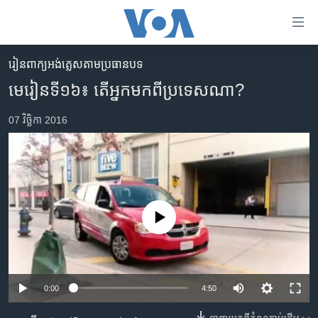
ភ្ជាប់​
ទៅ​
គេហទំព័រ​
​រៀន​​ពាក្យអង់គ្លេស​​តាមប្រធានបទ
កម្ពុជា
ទាក់ទង
មេរៀនទី១៦៖ តើ​អ្នក​មកពី​ប្រទេស​ណា?
រំលង​
អន្តរជាតិ
និង​
07 វិច្ឆិកា 2016
អាមេរិក
ចូល​
ទៅ​​
ចិន
ទំព័រ​
ហេឡូវីអូអេ
ព័ត៌មាន​​
តែ​
កម្ពុជាច្នៃប្រតិដ្ឋ
ម្តង
No media source currently available
ព្រឹត្តិការណ៍ព័ត៌មាន
រំលង​
និង​
ទូរទស្សន៍ / វីដេអូ​
ចូល​
វិទ្យុ / ផតខាសថ៍
ទៅ​
0:00
4:50
ទំព័រ​
កម្មវិធីទាំងអស់