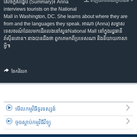
ទាញ​យក​ពី​តំណភ្ជាប់​ដើម
រចនា
សេចក្តីសង្ខេប (Summary)៖ Anna
សម្ព័ន្ធ​
interviews tourists on the National
Khmer English
រំលង​
Mall in Washington, DC. She learns about where they are
និង​
from and the languages they speak. អាណា (Anna) សម្ភាស​
បណ្តាញ​សង្គម
ចូល​
ទេសចរណ៍​ដែល​មក​ដើរ​លេង​នៅ​សួនNational Mall នៅក្នុង​រដ្ឋធានី​
ទៅ​
វ៉ាស៊ីនតោន។ នាង​បាន​ដឹង​ថា ពួកគេ​មកពី​ប្រទេស​ណា និង​និយាយ​ភាសា​
កាន់​
អ្វី៕
ទំព័រ​
ភាសា
ស្វែង​
រក
ចែករំលែក
មើល​កម្មវិធី​ទូរទស្សន៍
ចុចស្តាប់កម្មវិធីវិទ្យុ