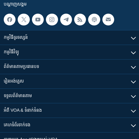
បណ្តាញ​សង្គម
កម្មវិធី​ទូរទស្សន៍
កម្មវិធី​វិទ្យុ
ព័ត៌មាន​តាមប្រធានបទ​
រៀន​​អង់គ្លេស
ទទួល​ព័ត៌មាន​តាម
អំពី​ VOA & ទំនាក់ទំនង
គេហទំព័រ​​ទាក់ទង