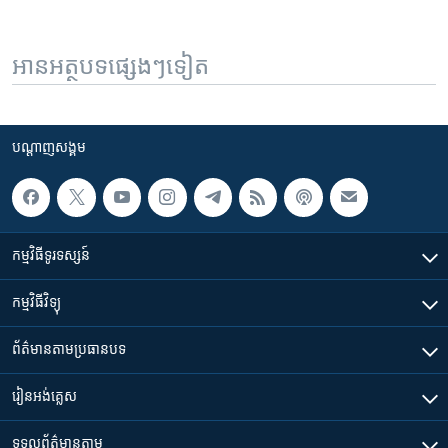
អានអត្ថបទផ្សេងៗទៀត
បណ្តាញ​សង្គម
កម្មវិធី​ទូរទស្សន៍
កម្មវិធី​វិទ្យុ
ព័ត៌មាន​តាមប្រធានបទ​
រៀន​​អង់គ្លេស
ទទួល​ព័ត៌មាន​តាម