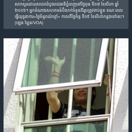
សាកសួរ​ដោយសាលាដំបូង​រាជធានី​ភ្នំពេញនៅ​ថ្ងៃ​ពុធ ទី​១៧ ខែ​សីហា ឆ្នាំ​
២០១៦។​ អ្នកតំណាងសហគមន៍​​បឹងកក់​ចំនួន​ពីរ​រូប​ត្រូវចាប់ខ្លួន ​ខណៈពេល​
ធ្វើយុទ្ធនាការ​«​ថ្ងៃ​ច័ន្ទ​ពណ៌ខ្មៅ» កាលពី​ថ្ងៃ​ច័ន្ទ ទី​១៥ ខែ​សីហាកន្លងទៅ​នេះ។
(ឡេង ឡែន/VOA)