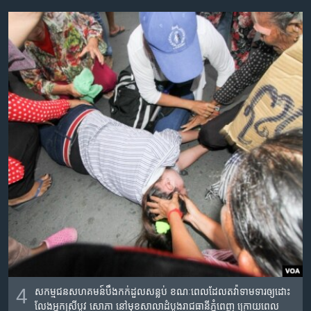
4
សកម្មជនសហគមន៍​បឹងកក់ដួលសន្លប់ ​ខណៈពេល​ដែល​តវ៉ាទាមទារ​ឲ្យដោះ
លែង​អ្នកស្រី​បូវ​ សោភា​ ​នៅ​មុខ​សាលាដំបូង​រាជធានី​ភ្នំពេញ ក្រោយ​ពេល​