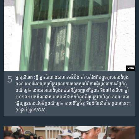
5
អ្នកស្រី​ទេព វន្នី ​អ្នកតំណាងសហគមន៍​​បឹងកក់ ​​បក់ដៃ​ពី​បង្អួច​តុលាការ​ដំបូង​
ខណៈពេលដែល​អ្នកស្រី​ត្រូវ​តុលាការ​សាកសួរ​អំពី​ការធ្វើ​យុទ្ធនាការ​«​ថ្ងៃ​ច័ន្ទ​
ពណ៌ខ្មៅ» ដោយសាលាដំបូង​រាជធានី​ភ្នំពេញនៅ​ថ្ងៃ​ពុធ ទី​១៧ ខែ​សីហា ឆ្នាំ​
២០១៦។ ​អ្នកតំណាងសហគមន៍​​បឹងកក់​ចំនួន​ពីរ​រូប​ត្រូវចាប់ខ្លួន​ ខណៈពេល​
ធ្វើយុទ្ធនាការ​«ថ្ងៃ​ច័ន្ទ​ពណ៌ខ្មៅ» កាលពី​ថ្ងៃ​ច័ន្ទ ទី​១៥ ខែ​សីហាកន្លងទៅ​នេះ។
(ឡេង​ ឡែន/VOA)