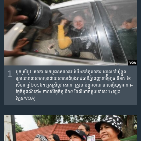
រចនា
សម្ព័ន្ធ​
Khmer English
រំលង​
និង​
បណ្តាញ​សង្គម
ចូល​
ទៅ​
កាន់​
ទំព័រ​
ភាសា
ស្វែង​
រក
1
អ្នកស្រី​បូវ សោភា សកមុ្មជន​សហគមន៍​បឹងកក់តុលាការ​បញ្ជូនទៅ​ឃុំ​ខ្លួន​
ក្រោយ​ពេល​សាកសួរ​ដោយសាលាដំបូង​រាជធានី​ភ្នំពេញនៅ​ថ្ងៃ​ពុធ ទី​១៧ ខែ​
សីហា ឆ្នាំ​២០១៦។ អ្នកស្រី​បូវ​ សោភា​ ​ត្រូវចាប់ខ្លួន​ខណៈពេល​ធ្វើយុទ្ធនាការ«​
ថ្ងៃ​ច័ន្ទ​ពណ៌ខ្មៅ» កាលពី​ថ្ងៃ​ច័ន្ទ ទី​១៥ ខែ​សីហាកន្លងទៅ​នេះ។ ​(ឡេង​
ឡែន/VOA)