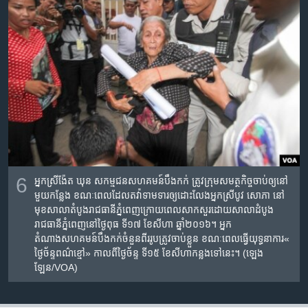
6
អ្នកស្រី​ង៉ែត ឃុន សកម្មជនសហគមន៍​បឹងកក់ ត្រូវ​ក្រុមសមត្ថកិច្ច​ចាប់​ឲ្យ​នៅ​
មួយកន្លែង​ ខណៈពេល​ដែល​តវ៉ាទាមទារ​ឲ្យដោះលែង​អ្នកស្រី​បូវ​ សោភា​ ​នៅ​
មុខ​សាលាតំបូង​រាជធានី​ភ្នំពេញក្រោយ​ពេល​សាកសួរ​ដោយសាលាដំបូង​
រាជធានី​ភ្នំពេញនៅ​ថ្ងៃ​ពុធ ទី​១៧ ខែ​សីហា ឆ្នាំ​២០១៦។​ អ្នក
តំណាងសហគមន៍​​បឹងកក់​ចំនួន​ពីរ​រូប​ត្រូវចាប់ខ្លួន​ ខណៈពេល​ធ្វើយុទ្ធនាការ​«​
ថ្ងៃ​ច័ន្ទ​ពណ៌ខ្មៅ» កាលពី​ថ្ងៃ​ច័ន្ទ ទី​១៥ ខែ​សីហាកន្លងទៅ​នេះ។ (ឡេង​
ឡែន/VOA)