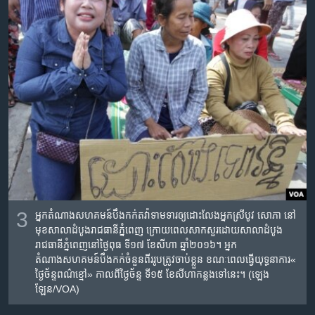
3
អ្នកតំណាងសហគមន៍​​បឹងកក់​​តវ៉ាទាមទារ​ឲ្យដោះលែង​អ្នកស្រី​បូវ​ សោភា​ ​នៅ​
មុខ​សាលាដំបូង​រាជធានី​ភ្នំពេញ ក្រោយ​ពេល​សាកសួរ​ដោយសាលាដំបូង​
រាជធានី​ភ្នំពេញនៅ​ថ្ងៃ​ពុធ ទី​១៧ ខែ​សីហា ឆ្នាំ​២០១៦។ ​អ្នក
តំណាងសហគមន៍​​បឹងកក់​ចំនួន​ពីរ​រូប​ត្រូវចាប់ខ្លួន​ ខណៈពេល​ធ្វើយុទ្ធនាការ​«​
ថ្ងៃ​ច័ន្ទ​ពណ៌ខ្មៅ» កាលពី​ថ្ងៃ​ច័ន្ទ ទី​១៥ ខែ​សីហាកន្លងទៅ​នេះ។ (ឡេង​
ឡែន/VOA)