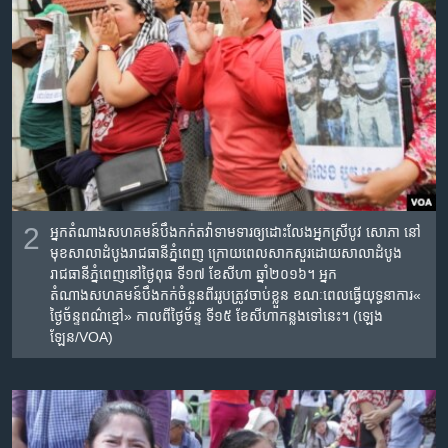
2
អ្នកតំណាងសហគមន៍​​បឹងកក់​​តវ៉ាទាមទារ​ឲ្យដោះលែង​អ្នកស្រី​បូវ​ សោភា​ ​នៅ​
មុខ​សាលាដំបូង​រាជធានី​ភ្នំពេញ ក្រោយ​ពេល​សាកសួរ​ដោយសាលាដំបូង​
រាជធានី​ភ្នំពេញនៅ​ថ្ងៃ​ពុធ ទី​១៧ ខែ​សីហា ឆ្នាំ​២០១៦។ ​អ្នក
តំណាងសហគមន៍​​បឹងកក់​ចំនួន​ពីរ​រូប​ត្រូវចាប់ខ្លួន​ ខណៈពេល​ធ្វើយុទ្ធនាការ​«​
ថ្ងៃ​ច័ន្ទ​ពណ៌ខ្មៅ» កាលពី​ថ្ងៃ​ច័ន្ទ ទី​១៥ ខែ​សីហាកន្លងទៅ​នេះ។ (ឡេង​
ឡែន/VOA)