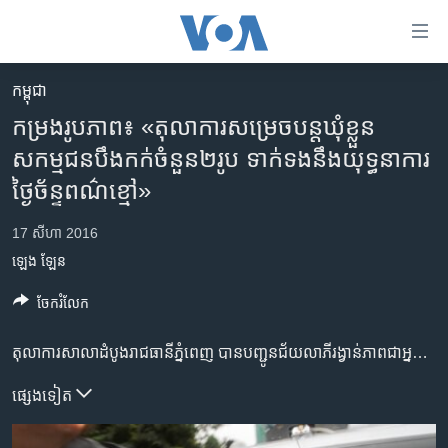
ភ្ជាប់​
ទៅ​
គេហទំព័រ​
កម្ពុជា
កម្ពុជា
ទាក់ទង
កម្រងរូបភាព៖ «តុលាការ​សម្រេចបន្ត​ឃុំ​ខ្លួន​
រំលង​
អន្តរជាតិ
សកម្មជន​បឹងកក់​ចំនួន​​២រូប ទាក់​ទង​នឹង​យុទ្ធនាការ​
និង​
អាមេរិក
ថ្ងៃច័ន្ទ​ពណ៌​ខ្មៅ»
ចូល​
ទៅ​​
ចិន
17 សីហា 2016
ទំព័រ​
ហេឡូវីអូអេ
ព័ត៌មាន​​
ឡេង ឡែន
តែ​
កម្ពុជាច្នៃប្រតិដ្ឋ
ចែករំលែក
ម្តង
ព្រឹត្តិការណ៍ព័ត៌មាន
រំលង​
តុលាការសាលាដំបូងរាជធានីភ្នំពេញ បានបញ្ជូនជ័យលាភីរង្វាន់ភាពជាអ្នកដឹកនាំពិភពលោករបស់អង្គការ Vital Voices គឺលោកស្រី ទេព វន្នី និងសកម្មជនដីធ្លីក្នុងតំបន់បឹងកក់ម្នាក់ទៀតគឺអ្នកស្រី បូវ សោភា ទៅឃុំខ្លួននៅមណ្ឌលកែប្រែទីពីរនៅក្នុងខណ្ឌដង្កោ បន្ទាប់ពីតុលាការបានសម្រេចចោទប្រកាន់អ្នកទាំងពីរពីបទ«ញុះញង់ឲ្យប្រព្រឹត្តបទមជ្ឈឹម និងបទឧក្រិដ្ឋជាអាទ៌» តាមមាត្រា៤៩៤ និង៤៩៥នៃក្រមព្រហ្មទណ្ឌ។
និង​
ទូរទស្សន៍ / វីដេអូ​
ចូល​
វិទ្យុ / ផតខាសថ៍
ផ្សេង​ទៀត
ទៅ​
ទំព័រ​
កម្មវិធីទាំងអស់