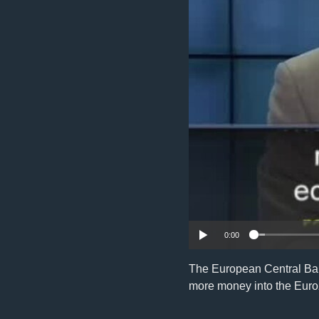
រចនា
សម្ព័ន្ធ​
រំលង​
និង​
ចូល​
ទៅ​
កាន់​
ទំព័រ​
ស្វែង​
រក
0:00
The European Central Ban
more money into the Eur