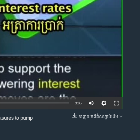
ble
3:05
ទាញ​យក​ពី​តំណភ្ជាប់​ដើម
easures to pump
EMBED