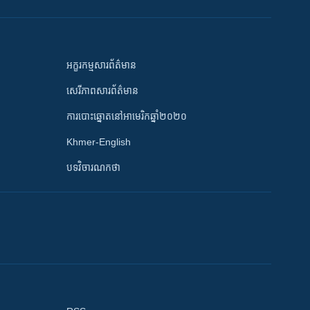
អក្ខរកម្មសារព័ត៌មាន
សេរីភាពសារព័ត៌មាន
ការបោះឆ្នោតនៅអាមេរិកឆ្នាំ២០២០
Khmer-English
បទវិចារណកថា