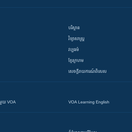
បរិស្ថាន
វិទ្យាសាស្រ្ត
វប្បធម៌
ខ្មែរក្រហម
សេចក្តីរាយការណ៍ពិសេស
ស​​ជាមួយ VOA
VOA Learning English