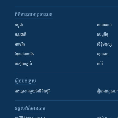
ព័ត៌មាន​តាមប្រធានបទ​
កម្ពុជា
នយោបាយ
អន្តរជាតិ
សេដ្ឋកិច្ច
អាមេរិក
សិទ្ធិមនុស្ស
ខ្មែរ​នៅអាមេរិក
សុខភាព
អាស៊ីអាគ្នេយ៍
អប់រំ
រៀន​​អង់គ្លេស
អង់គ្លេស​ជាមួយ​ម៉ានី​និង​ម៉ូរី
រៀន​​​​​​អង់គ្លេ
ទទួល​ព័ត៌មាន​តាម