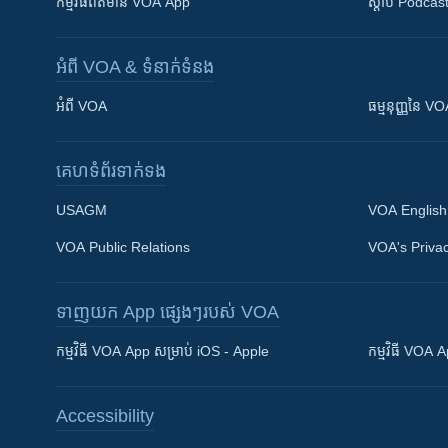
កម្មវិធី​ព័ត៌មាន VOA App
ស្តាប់ Podcas
អំពី​ VOA & ទំនាក់ទំនង
អំពី​ VOA
ធម្មនុញ្ញ​នៃ V
គេហទំព័រ​​ទាក់ទង
USAGM
VOA English
VOA Public Relations
VOA's Privac
ទាញយក​ App ផ្សេងៗ​របស់​ VOA
Khmer English
កម្មវិធី​ VOA App សម្រាប់ iOS - Apple
កម្មវិធី​ VOA
បណ្តាញ​សង្គម
Accessibility