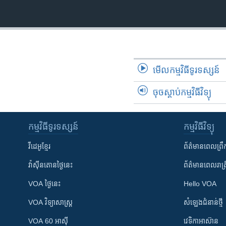
មើល​កម្មវិធី​ទូរទស្សន៍
ចុចស្តាប់កម្មវិធីវិទ្យុ
កម្មវិធី​ទូរទស្សន៍
កម្មវិធី​វិទ្យុ
វីដេអូ​ខ្មែរ
ព័ត៌មាន​ពេល​ព្រឹ
វ៉ាស៊ីនតោន​ថ្ងៃ​នេះ
ព័ត៌មាន​​ពេល​រាត្រ
VOA ថ្ងៃនេះ
Hello VOA
VOA ​វិទ្យាសាស្ត្រ
សំឡេង​ជំនាន់​ថ្មី
VOA 60 អាស៊ី
វេទិកា​អាស៊ាន