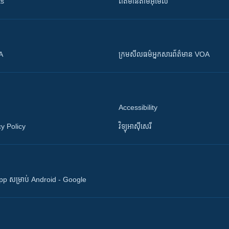
ts
ព័ត៌មាន​តាម​អ៊ីមែល
OA
ក្រម​​​សីលធម៌​​​អ្នក​​​សារព័ត៌មាន VOA
Accessibility
y Policy
វិទ្យុ​អាស៊ី​សេរី
 App សម្រាប់ Android - Google