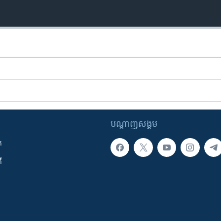
បណ្តាញ​សង្គម
ក
ី