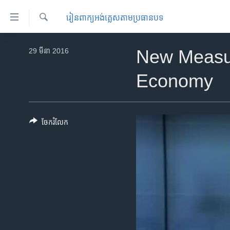
ភ្ជាប់​
​រៀន​​ពាក្យអង់គ្លេស​​តាមប្រធានបទ
ទៅ​
គេហទំព័រ​
ស្វែង​
កម្ពុជា
រក
29 មីនា 2016
New Measur
ទាក់ទង
អន្តរជាតិ
រំលង​
Economy
និង​
អាមេរិក
ចូល​
ចិន
ទៅ​​
ទំព័រ​
ហេឡូវីអូអេ
ចែករំលែក
ព័ត៌មាន​​
កម្ពុជាច្នៃប្រតិដ្ឋ
តែ​
ម្តង
ព្រឹត្តិការណ៍ព័ត៌មាន
រំលង​
ទូរទស្សន៍ / វីដេអូ​
និង​
ចូល​
វិទ្យុ / ផតខាសថ៍
ទៅ​
កម្មវិធីទាំងអស់
ទំព័រ​