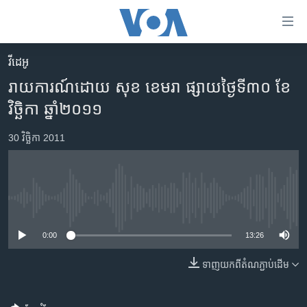
ភ្ជាប់​
ទៅ​
គេហទំព័រ​
វីដេអូ
កម្ពុជា
ទាក់ទង
រាយការណ៍​ដោយ សុខ ខេមរា ផ្សាយ​ថ្ងៃ​ទី​៣០ ខែ​
រំលង​
អន្តរជាតិ
វិច្ឆិកា ឆ្នាំ​២០១១
និង​
អាមេរិក
ចូល​
30 វិច្ឆិកា 2011
ទៅ​​
ចិន
ទំព័រ​
ហេឡូវីអូអេ
ព័ត៌មាន​​
តែ​
កម្ពុជាច្នៃប្រតិដ្ឋ
No media source currently available
ម្តង
ព្រឹត្តិការណ៍ព័ត៌មាន
រំលង​
0:00
13:26
និង​
ទូរទស្សន៍ / វីដេអូ​
ចូល​
ទាញ​យក​ពី​តំណភ្ជាប់​ដើម
វិទ្យុ / ផតខាសថ៍
ទៅ​
ទំព័រ​
កម្មវិធីទាំងអស់