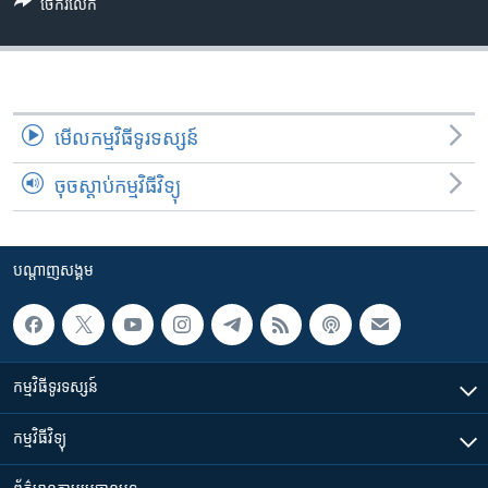
រចនា
ចែករំលែក
សម្ព័ន្ធ​
Khmer English
រំលង​
និង​
បណ្តាញ​សង្គម
ចូល​
ទៅ​
មើល​កម្មវិធី​ទូរទស្សន៍
កាន់​
ចុចស្តាប់កម្មវិធីវិទ្យុ
ទំព័រ​
ភាសា
ស្វែង​
រក
បណ្តាញ​សង្គម
កម្មវិធី​ទូរទស្សន៍
កម្មវិធី​វិទ្យុ