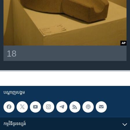
18
បណ្តាញ​សង្គម
កម្មវិធី​ទូរទស្សន៍