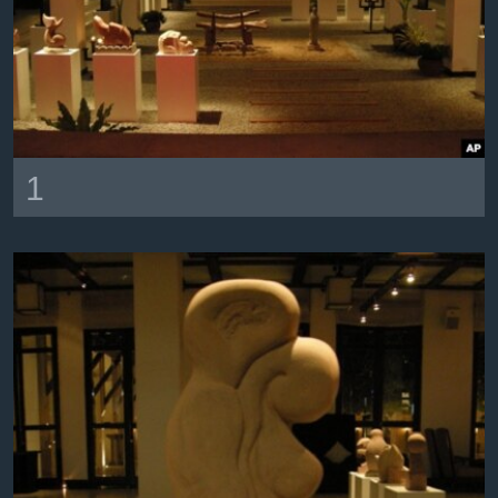
រចនា
សម្ព័ន្ធ​
Khmer English
រំលង​
និង​
បណ្តាញ​សង្គម
ចូល​
ទៅ​
កាន់​
1
ទំព័រ​
ភាសា
ស្វែង​
រក