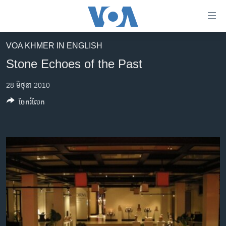
ភ្ជាប់​
ទៅ​
គេហទំព័រ​
VOA KHMER IN ENGLISH
កម្ពុជា
ទាក់ទង
Stone Echoes of the Past
រំលង​
អន្តរជាតិ
និង​
28 មិថុនា 2010
អាមេរិក
ចូល​
ចែករំលែក
ទៅ​​
ចិន
ទំព័រ​
ហេឡូវីអូអេ
ព័ត៌មាន​​
តែ​
កម្ពុជាច្នៃប្រតិដ្ឋ
ម្តង
ព្រឹត្តិការណ៍ព័ត៌មាន
រំលង​
និង​
ទូរទស្សន៍ / វីដេអូ​
ចូល​
វិទ្យុ / ផតខាសថ៍
ទៅ​
ទំព័រ​
កម្មវិធីទាំងអស់