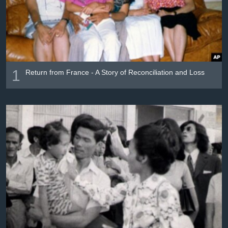
រចនា
សម្ព័ន្ធ​
Khmer English
រំលង​
និង​
បណ្តាញ​សង្គម
ចូល​
ទៅ​
1
Return from France - A Story of Reconciliation and Loss
កាន់​
ទំព័រ​
ភាសា
ស្វែង​
រក