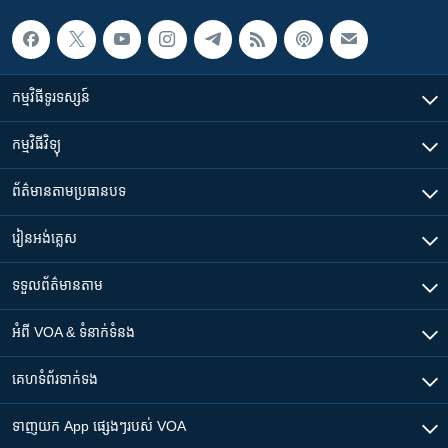
កម្មវិធី​ទូរទស្សន៍
កម្មវិធី​វិទ្យុ
ព័ត៌មាន​តាមប្រធានបទ​
រៀន​​អង់គ្លេស
ទទួល​ព័ត៌មាន​តាម
អំពី​ VOA & ទំនាក់ទំនង
គេហទំព័រ​​ទាក់ទង
ទាញយក​ App ផ្សេងៗ​របស់​ VOA