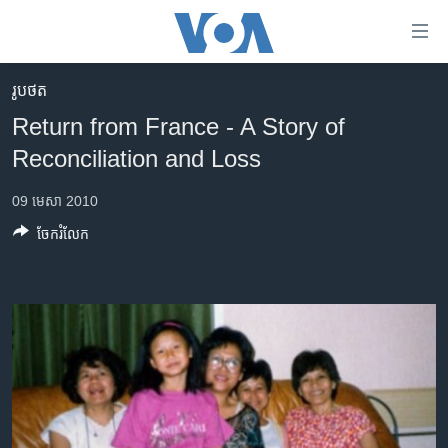
ភ្ជាប់​
ទៅ​
គេហទំព័រ​
រូបថត
កម្ពុជា
ទាក់ទង
Return from France - A Story of
រំលង​
អន្តរជាតិ
Reconciliation and Loss
និង​
អាមេរិក
ចូល​
09 មេសា 2010
ទៅ​​
ចិន
ទំព័រ​
ចែករំលែក
ហេឡូវីអូអេ
ព័ត៌មាន​​
តែ​
កម្ពុជាច្នៃប្រតិដ្ឋ
ម្តង
ព្រឹត្តិការណ៍ព័ត៌មាន
រំលង​
និង​
ទូរទស្សន៍ / វីដេអូ​
ចូល​
វិទ្យុ / ផតខាសថ៍
ទៅ​
ទំព័រ​
កម្មវិធីទាំងអស់