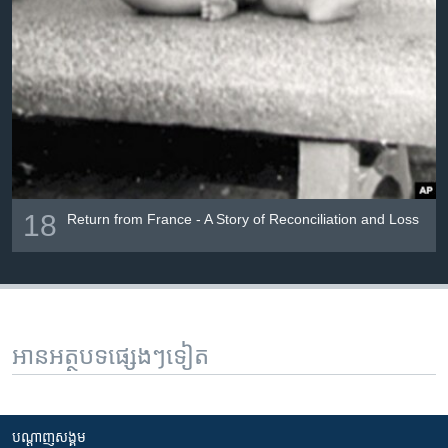
18
Return from France - A Story of Reconciliation and Loss
អានអត្ថបទផ្សេងៗទៀត
បណ្តាញ​សង្គម