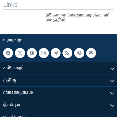
Links
ប៉ូលិស​​បញ្ជូន​ម្ចាស់​យានដ្ឋាន​​រថយន្ត​ទៅ​តុលាការ​ពី​
បទ​បង្ក​អគ្គីភ័យ
បណ្តាញ​សង្គម
កម្មវិធី​ទូរទស្សន៍
កម្មវិធី​វិទ្យុ
ព័ត៌មាន​តាមប្រធានបទ​
រៀន​​អង់គ្លេស
ទទួល​ព័ត៌មាន​តាម