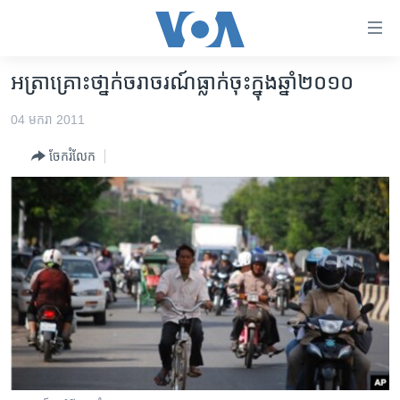
ភ្ជាប់​
ទៅ​
គេហទំព័រ​
អត្រា​គ្រោះថា្នក់​ចរាចរណ៍​​ធ្លាក់​ចុះ​ក្នុង​ឆ្នាំ​២០១០
កម្ពុជា
ទាក់ទង
04 មករា 2011
រំលង​
អន្តរជាតិ
និង​
ចែករំលែក
អាមេរិក
ចូល​
ទៅ​​
ចិន
ទំព័រ​
ហេឡូវីអូអេ
ព័ត៌មាន​​
តែ​
កម្ពុជាច្នៃប្រតិដ្ឋ
ម្តង
ព្រឹត្តិការណ៍ព័ត៌មាន
រំលង​
និង​
ទូរទស្សន៍ / វីដេអូ​
ចូល​
វិទ្យុ / ផតខាសថ៍
ទៅ​
ទំព័រ​
កម្មវិធីទាំងអស់