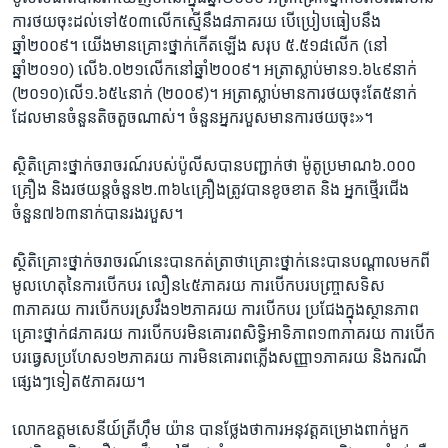
ការថយចុះ​ដល់ទៅ​៥០៣​លើក​ស្មើនឹង​៨ភាគរយ​ បើប្រៀបធៀប​នឹង​
ឆ្នាំ២០០៩។ យើង​មាន​គ្រោះថ្នាក់​កើតឡើង​ សរុប​ ៥.៥១៨​លើក​ (នៅ
ឆ្នាំ២០១០)​ លើ​៦.០២១​លើក​នៅឆ្នាំ​២០០៩។​ អត្រា​ស្លាប់​មាន​១.៦៤៩នាក់​
(២០១០)​លើ​១.៦៥៤នាក់​ (២០០៩)។ អត្រា​ស្លាប់​មាន​ការថយចុះ​តែ​៥នាក់​
ដែល​មាន​ចំនួន​តិចតួច​ណាស់​។ ចំនួន​អ្នក​របួស​មាន​ការ​ថយ​ចុះ»។
ស្ថិតិ​គ្រោះថ្នាក់​ចរាចរណ៍​របស់​ប៉ូលីស​បាន​បញ្ជាក់ថា​ ម៉ូតូ​ប្រមាណ​៦.០០០​
គ្រឿង ​និង​រថយន្ត​ចំនួន​២.៣៦៤គ្រឿង​ត្រូវបាន​ខូចខាត ​និង ​អ្នក​ថ្មើរ​ជើង​
ចំនួន​៧៦៣នាក់​បាន​រងរបួស។
ស្ថិតិ​គ្រោះថ្នាក់​ចរាចរណ៍​នេះ​បាន​កត់ត្រា​ថា​គ្រោះថ្នាក់​នេះ​បាន​បណ្តាល​មកពី​
មូលហេតុ​នៃការ​បើកបរ លឿន​៤៥ភាគរយ​ ការបើកបរ​បញ្ច្រាស​ទិស​
៣ភាគរយ​ ការបើកបរ​ស្រវឹង​១២ភាគរយ​ ការបើកបរ ប្រជែង​ក្នុង​ស្ថានភាព​
គ្រោះថ្នាក់​៨ភាគរយ​ ការបើកបរ​មិនគោរព​សិទ្ធិ​អាទិភាព​១៣ភាគរយ ​ការបើក
បរធ្វេសប្រហែស​១២ភាគរយ ​ការមិនគោរព​ភ្លើង​សញ្ញា​១ភាគរយ​ និង​ករណី​
ផ្សេងៗទៀត​៥ភាគរយ។
លោក​ឧត្តមសេនីយ៍ត្រី​ហ៊ឹម យ៉ាន​ បាន​ថ្លែងថា​ការអនុវត្ត​គម្រោង​ពាក់មួក​