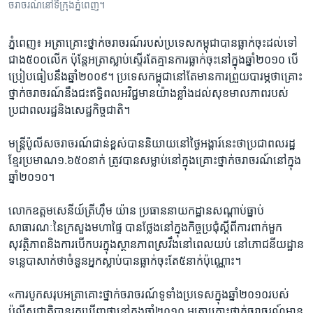
រចនា
ចរាចរណ៍​នៅ​ទីក្រុង​ភ្នំពេញ។
សម្ព័ន្ធ​
Khmer English
រំលង​
ភ្នំពេញ៖ អត្រា​គ្រោះថ្នាក់​ចរាចរណ៍​របស់​ប្រទេស​កម្ពុជា​បាន​ធ្លាក់ចុះ​ដល់​ទៅ​
និង​
ជាង​៥០០​លើក​ ប៉ុន្តែ​អត្រា​ស្លាប់​ស្ទើរតែ​គ្មាន​ការធ្លាក់ចុះ​នៅ​ក្នុង​ឆ្នាំ២០១០ ​បើ
បណ្តាញ​សង្គម
ចូល​
ប្រៀបធៀប​នឹង​ឆ្នាំ​២០០៩។ ប្រទេស​កម្ពុជា​នៅ​តែ​មាន​ការព្រួយបារម្ភ​ថា​គ្រោះ
ទៅ​
ថ្នាក់​ចរាចរណ៍​នឹង​ជះឥទ្ធិពល​អវិជ្ជមាន​យ៉ាងខ្លាំង​ដល់​សុខមាល​ភាព​របស់​
កាន់​
ប្រជាពលរដ្ឋ​និង​សេដ្ឋកិច្ច​ជាតិ។
ទំព័រ​
ភាសា
ស្វែង​
មន្ត្រី​ប៉ូលីស​ចរាចរណ៍​ជាន់ខ្ពស់​បាន​និយាយ​នៅថ្ងៃ​អង្គារ៍​នេះ​ថា​ប្រជាពលរដ្ឋ​
រក
ខ្មែរ​ប្រមាណ​១.៦៥០​នាក់​ ត្រូវ​បាន​សម្លាប់​នៅក្នុង​គ្រោះថ្នាក់​ចរាចរណ៍​នៅក្នុង​
ឆ្នាំ២០១០។
លោក​ឧត្តម​សេនីយ៍ត្រី​ហ៊ឹម យ៉ាន​ ប្រធាន​នាយកដ្ឋាន​សណ្តាប់​ធ្នាប់​
សាធារណៈ​នៃ​ក្រសួង​មហាផ្ទៃ បានថ្លែង​នៅក្នុង​កិច្ចប្រជុំ​ស្តីពី​ការពាក់​មួក​
សុវត្ថិភាព​និង​ការបើកបរ​ក្នុង​ស្ថានភាព​ស្រវឹង​នៅពេល​យប់ នៅ​ភោជនីយដ្ឋាន​
ទន្លេបាសាក់​ថា​ចំនួន​អ្នកស្លាប់​បាន​ធ្លាក់ចុះ​តែ​៥នាក់​ប៉ុណ្ណោះ។
«ការបូក​សរុប​អត្រាគោះ​ថ្នាក់ចរាចរណ៍​ទូទាំង​ប្រទេស​ក្នុង​ឆ្នាំ២០១០​របស់​
ប៉ូលីស​ជាតិ​បាន​រកឃើញ​ថា​នៅក្នុង​ឆ្នាំ២០១០​ អត្រាគ្រោះ​ថ្នាក់​ចរាចរណ៍​មាន​