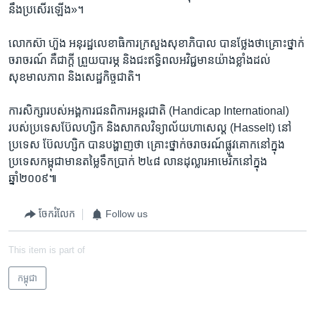
នឹង​ប្រសើរឡើង»។
លោក​ស៊ា ហ៊ួង ​អនុរដ្ឋលេខាធិការ​ក្រសួង​សុខាភិបាល ​បាន​ថ្លែងថា​គ្រោះថ្នាក់​
ចរាចរណ៍​ គឺជា​ក្តី ព្រួយបារម្ភ​ និង​ជះឥទ្ធិពល​អវិជ្ជមាន​យ៉ាងខ្លាំង​ដល់​
សុខមាលភាព ​និង​សេដ្ឋកិច្ច​ជាតិ។
ការសិក្សា​របស់​អង្គការ​ជនពិការ​អន្តរជាតិ (Handicap International)​
របស់​ប្រទេស​ប៊ែលហ្សិក និង​សាកលវិទ្យាល័យ​ហាសេល្ត (Hasselt) ​នៅ​
ប្រទេស ប៊ែលហ្សិក ​បាន​បង្ហាញ​ថា គ្រោះថ្នាក់​ចរាចរណ៍​ផ្លូវគោក​នៅក្នុង​
ប្រទេស​កម្ពុជា​មាន​តម្លៃ​ទឹកប្រាក់ ​២៤៨ លាន​ដុល្លារ​អាមេរិក​នៅក្នុង​
ឆ្នាំ២០០៩៕
ចែករំលែក
Follow us
This item is part of
កម្ពុជា