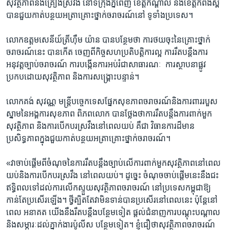
សុវត្ថិភាព​និង​គ្រឿង​ស្រវឹង នៅ​ទីក្រុង​ភ្នំពេញ ​ខេត្តកណ្តាល​ និង​ខេត្ត​កំពង់ស្ពឺ​
បាន​ជួយ​កាត់បន្ថយ​អត្រាគ្រោះថ្នាក់​ចរាចរណ៍​នៅ ទូទាំង​ប្រទេស។
លោក​ឧត្តមសេនីយ៍ត្រី​ហ៊ឹម យ៉ាន​ បាន​បន្ថែម​ថា ​ការថយចុះ​នៃ​គ្រោះថ្នាក់​
ចរាចរណ៍នេះ ​បានកើត ចេញពី​កិច្ចសហប្រតិបត្តិការ​ល្អ​ ការរឹតបន្តឹង​ការ
អនុវត្ត​ច្បាប់​ចរាចរណ៍ ការបង្កើន​ការអប់រំ​ជា​សាធារណៈ ​ ការស្ថាបនា​ផ្លូវ​
ប្រកបដោយ​សុវត្ថិភាព ​និង​ការសង្គ្រោះ​បន្ទាន់។
លោក​គង់ សុវណ្ណ​ មន្ត្រី​បច្ចេកទេស​ផ្នែក​សុខភាព​ចរាចរណ៍​និង​ការពារ​របួស
ស្នាម​នៃ​អង្គការ​សុខភាព​ ពិភពលោក​ បាន​ថ្លែងថា​ការរឹតបន្តឹង​ការពាក់មួក​
សុវត្ថិភាព​ និង​ការបើកបរ​ស្រវឹង​នៅពេល​យប់​ គឺជា វិធានការ​ដ៏មាន​
ប្រសិទ្ធភាព​ក្នុង​ជួយ​កាត់បន្ថយ​អត្រា​គ្រោះថ្នាក់​ចរាចរណ៍។
«វាចាប់ផ្តើម​ពី​ចំណុច​នៃ​ការរឹតបន្តឹង​ច្បាប់​លើការ​ពាក់មួក​សុវត្ថិភាព​នៅពេល​
យប់​និង​ការបើកបរ​ស្រវឹង​ នៅពេល​យប់។ ដូច្នេះ ​ចំណុច​ចាប់ផ្តើម​នេះ​នឹង​ជះ
ឥទ្ធិពល​ទៅដល់​ការលើកស្ទួយ​សុវត្ថិភាព​ចរាចរណ៍ នៅ​ប្រទេសក​ម្ពុជា​ឱ្យ
កាន់តែ​ប្រសើរឡើង។ ថ្វីត្បិត​តែ​វាមិនទាន់​បាន​ប្រសើរ​នៅពេល​នេះ ​ប៉ុន្តែ​នៅ​
ពេល អនាគត​ យើងនឹង​រឹតបន្តឹង​បន្ថែមទៀត​ ផ្តល់​ជំនាញ​ការបណ្តុះបណ្តាល ​
និង​សម្ភារៈ​ដល់​ភ្នាក់ងារ​ប៉ូលីស​ បន្ថែម​ទៀត។ ខ្ញុំ​ជឿថា​សុវត្ថិភាព​ចរាចរណ៍​