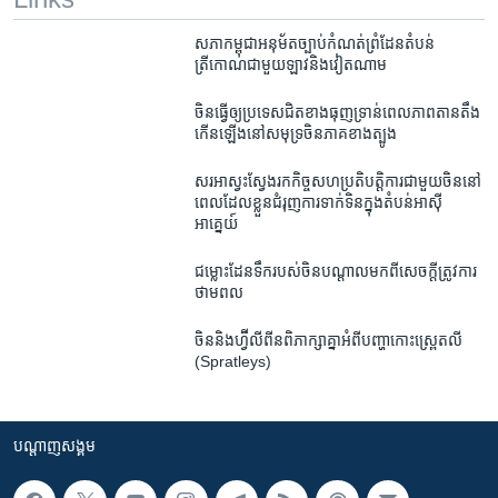
សភា​កម្ពុជា​អនុម័ត​ច្បាប់​កំណត់​ព្រំដែន​តំបន់​
ត្រីកោណ​ជាមួយ​ឡាវ​និង​វៀតណាម
ចិន​ធ្វើ​ឲ្យ​ប្រទេស​ជិតខាងធុញ​ទ្រាន់​ពេល​​ភាព​តាន​តឹង​
កើន​ឡើងនៅ​សមុទ្រ​ចិន​ភាគ​ខាង​ត្បូង
សរអា​ស្វះស្វែងរក​កិច្ចសហ​ប្រតិបត្តិការ​ជាមួយ​ចិន​នៅ​
ពេល​ដែល​ខ្លួន​ជំរុញ​ការ​ទាក់ទិន​ក្នុង​តំបន់​អាស៊ី​
អាគ្នេយ៍
ជម្លោះ​ដែនទឹក​របស់​ចិន​បណ្តាល​មកពី​សេចក្តី​ត្រូវការ​
ថាម​ពល
ចិន​និង​ហ្វ៊ីលីពីន​ពិភាក្សា​គ្នា​អំពី​បញ្ហា​កោះ​ស្ព្រេតលី
(Spratleys) ​
បណ្តាញ​សង្គម