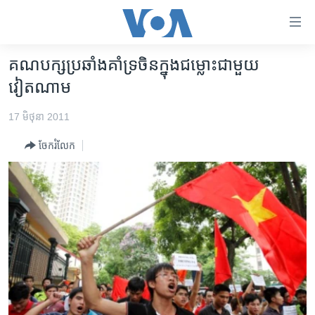
ភ្ជាប់​
ទៅ​
គេហទំព័រ​
គណបក្ស​ប្រឆាំង​គាំទ្រ​ចិន​ក្នុង​ជម្លោះ​ជាមួយ​
កម្ពុជា
ទាក់ទង
វៀតណាម
រំលង​
អន្តរជាតិ
និង​
17 មិថុនា 2011
អាមេរិក
ចូល​
ចែករំលែក
ទៅ​​
ចិន
ទំព័រ​
ហេឡូវីអូអេ
ព័ត៌មាន​​
តែ​
កម្ពុជាច្នៃប្រតិដ្ឋ
ម្តង
ព្រឹត្តិការណ៍ព័ត៌មាន
រំលង​
និង​
ទូរទស្សន៍ / វីដេអូ​
ចូល​
វិទ្យុ / ផតខាសថ៍
ទៅ​
ទំព័រ​
កម្មវិធីទាំងអស់