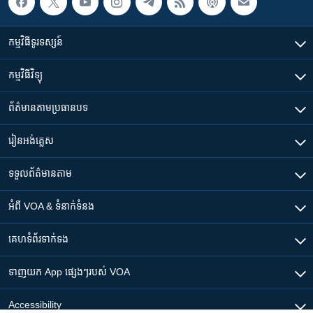
កម្មវិធី​ទូរទស្សន៍
កម្មវិធី​វិទ្យុ
ព័ត៌មាន​តាមប្រធានបទ​
រៀន​​អង់គ្លេស
ទទួល​ព័ត៌មាន​តាម
អំពី​ VOA & ទំនាក់ទំនង
គេហទំព័រ​​ទាក់ទង
ទាញយក​ App ផ្សេងៗ​របស់​ VOA
Accessibility