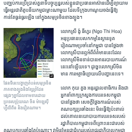
បញ្ឈប់​ការ​ប្រើប្រាស់​តួនាទី​បច្ចុប្បន្ន​របស់​ខ្លួន​ជា​ប្រធាន​អាស៊ាន​ដើម្បី​ព្យាយាម​
ធ្វើ​អន្តរជាតិតូបនីយកម្ម​ជម្លោះ​ណាមួយ​ ដែល​ទីក្រុង​ហាណូយ​ចង់​ធ្វើឱ្យ​
កាន់តែ​ធ្ងន់ធ្ងរ​ឡើង ​នៅក្នុង​សមុទ្រ​ចិន​ខាង​ត្បូង។
លោកស្រី ង៉ូ ធីហួរ (Ngo Thi Hoa) ​
អនុប្រធាន​បេសកកម្ម​នៃ​ស្ថានទូត​
វៀតណាម​ប្រចាំ​នៅ​កម្ពុជា ​បាន​ថ្លែង​ថា​
លោកស្រី​បាន​ឮ​អំពី​ព័ត៌មាន​នេះ​ដែល​
លោកស្រី​មិនទាន់​បាន​អាន​របាយការណ៍​
នេះ​នៅឡើយ​ទេ។ ដូច្នេះ​លោកស្រី​មិន
មាន​ ការអត្ថាធិប្បាយ​លើ​បញ្ហា​នេះ​ទេ។
ផែនទី​នេះ​បង្ហាញ​តំបន់​សមុទ្រ​ចិន​
លោក ​កុយ គួង​ អនុ​រដ្ឋលេខាធិការ​ និង​ជា​
ភាគ​ខាង​ត្បូងនិង​ខ្សែ​ព្រំដែន
អ្នកនាំពាក្យ​ក្រសួង​ការបរទេស​កម្ពុជា ​
ផ្សេងៗ​គ្នា​ដែល​ទាមទារ​ដោយ​
ប្រទេសប្រ៊ុយណេ ចិន ម៉ាឡេស៊ី
បាន​ថ្លែង​ថា​ សេចក្តី​ថ្លែងការណ៍​របស់​
ហ្វ៊ីលីពីន និង​វៀតណាម។
គណបក្ស​ប្រឆាំង​នេះ ​មិន​ធ្វើឱ្យ​ប៉ះពាល់​
ដល់​គោលនយោបាយ​ការបរទេស​របស់​
រដ្ឋាភិបាល​កម្ពុជា​ទេ​ពីព្រោះ​នេះ​ជា​របស់​
គណបក្ស​ប្រឆាំង​តែប៉ុណ្ណោះ។ វា​មិនមែន​ជា​ជំហរ​របស់​រាជរដ្ឋាភិបាល​កម្ពុជា​