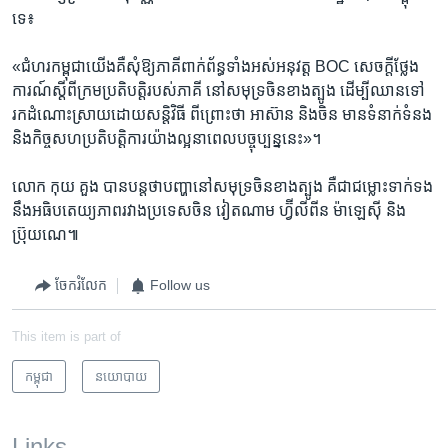
ទេ៖
«ជំហរ​កម្ពុជា​យើង​គឺ​សុំឱ្យ​ភាគី​ពាក់ព័ន្ធ​ទាំងអស់​អនុវត្ត​ BOC​ សេចក្តី​ថ្លែង
ការណ៍​ស្តីពី​ក្រម​ប្រតិបត្តិ​របស់​ភាគី ​នៅ​សមុទ្រ​ចិន​ខាង​ត្បូង ​ដើម្បី​ឈាន​ទៅ​
រក​ដំណោះស្រាយ​ដោយ​សន្តិវិធី​ ពីព្រោះ​ថា​ អាស៊ាន​ និង​ចិន មាន​ទំនាក់​ទំនង​
និង​កិច្ចសហ​ប្រតិបត្តិការ​យ៉ាងល្អ​នាពេល​បច្ចុប្បន្ន​នេះ»។
លោក ​កុយ គួង ​បាន​បន្ត​ថា​បញ្ហា​នៅ​សមុទ្រ​ចិន​ខាងត្បូង​ គឺ​ជា​ជម្លោះ​ទាក់ទង​
នឹង​អធិបតេយ្យភាព​រវាង​ប្រទេស​ចិន ​វៀត​ណាម ​ហ្វ៊ីលី​ពីន​ ម៉ាឡេស៊ី ​និង​
ប្រ៊ុយណេ៕
ចែករំលែក
Follow us
This item is part of
កម្ពុជា
នយោបាយ
Links