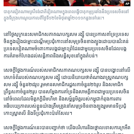
រចនា
សម្ព័ន្ធ​
Khmer English
បាតុករ​វៀតណាម​គ្រវី​​ទង់ជាតិ​វៀតណាម​ក្នុង​ពេល​​ធ្វើ​បាតុកម្ម​ប្រឆាំង​នឹង​ប្រទេស​ចិន​នៅ​
រំលង​
ក្នុង​ទី​ក្រុង​ហាណូយ​កាល​ពី​ថ្ងៃ​ទី​១២​ខែ​មិថុនា​ឆ្នាំ​២០១១​កន្លង​ទៅ​នេះ។
និង​
បណ្តាញ​សង្គម
ចូល​
នៅ​ថ្ងៃសុក្រ​នេះ​សមាជិក​សភា​គណបក្ស​សម រង្ស៊ី ​បាន​ប្រកាស​គាំទ្រ​ប្រទេស​
ទៅ​
ចិន​ក្នុង​រឿង​ជម្លោះ​ដណ្តើម​ប្រជុំ​កោះ​នៅ​សមុទ្រ​ចិន​ខាងត្បូង​ដោយ​បាន​រិះគន់​
កាន់​
ប្រទេស​វៀតណាម​ចំពោះ​ការ​បង្ក​ជម្លោះ​ព្រំដែន​ជាមួយ​ប្រទេស​ចិន​ដែល​បង្ក​
ទំព័រ​
ភាសា
ការ​គំរាម​កំហែង​ដល់​សន្តិភាពនិង​សន្តិសុខ​នៅក្នុង​តំបន់។
ស្វែង​
រក
សេចក្តី​ថ្លែងការណ៍​របស់​សមាជិក​សភា​គណបក្ស​សម រង្ស៊ី ​បាន​បង្ហោះ​នៅលើ​
គេហទំព័រ​របស់​គណបក្ស​សម រង្ស៊ី ​ដោយ​និយាយ​ថា​តំណាងរាស្ត្រ​គណបក្ស​
សម រង្ស៊ី ​ចំនួន​២៨​រូប ​រួមមាន​សមាជិក​រដ្ឋសភា​ចំនួន​២៦​រូប​ និង​សមាជិក​
ព្រឹទ្ធសភា​ចំនួន​២​រូប បាន​សម្តែង​ការ​គាំទ្រ​និង​សាមគ្គីភាព​ជាមួយ​ប្រទេស​ចិន​
នៅ​ចំពេល​ដែល​មិត្តភក្តិ​ដ៏​មហិមា​ និង​សម្ព័ន្ធមិត្ត​របស់​កម្ពុជា​កំពុង​ការពារ​
អធិបយ្យេភាព​របស់​ខ្លួន​យ៉ាង​ត្រឹមត្រូវ​នៅ​សមុទ្រ​ចិន​ខាងត្បូង​រួមមាន​ទី​ប្រជុំ​
កោះ​ស្ព្រាតលី​ និង​ទីប្រជុំកោះ​ប៉ារ៉ាសែល។
សេចក្តី​ថ្លែងការណ៍​នេះ​បាន​បញ្ជាក់​ថា​ យើង​បរិហារ​និង​ថ្កោលទោស​ការ​ក្រអឺត​