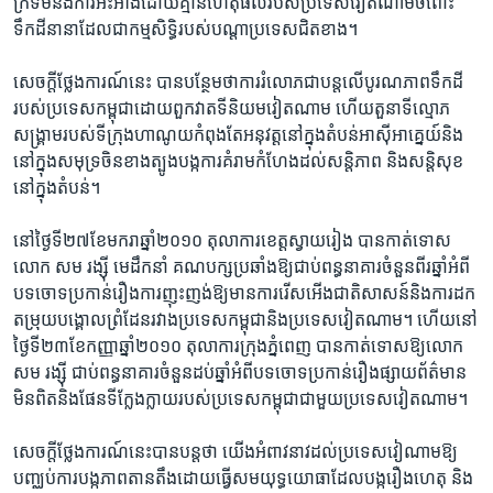
ក្រទម​និង​ការ​អះអាង​ដោយគ្មាន​ហេតុផល​របស់​ប្រទេស​វៀតណាម​ចំពោះ​
ទឹកដី​នានា​ដែល​ជា​កម្មសិទ្ធិ​របស់​បណ្តា​ប្រទេស​ជិត​ខាង។
សេចក្តី​ថ្លែងការណ៍​នេះ​ បាន​បន្ថែមថា​ការ​រំលោភ​ជាបន្ត​លើ​បូរណភាព​ទឹកដី​
របស់​ប្រទេស​កម្ពុជា​ដោយ​ពួក​វាតទី​និយម​វៀតណាម​ ហើយ​តួនាទី​ល្មោភ​
សង្គ្រាម​របស់​ទីក្រុង​ហាណូយ​កំពុងតែ​អនុវត្ត​នៅ​ក្នុង​តំបន់​អាស៊ី​អាគ្នេយ៍​និង​
នៅក្នុង​សមុទ្រ​ចិន​ខាងត្បូង​បង្ក​ការគំរាម​កំហែង​ដល់​សន្តិភាព​ និង​សន្តិសុខ​
នៅក្នុង​តំបន់។
នៅថ្ងៃ​ទី​២៧ខែ​មករាឆ្នាំ២០១០​ តុលាការ​ខេត្ត​ស្វាយរៀង​ បាន​កាត់ទោស​
លោក​ សម រង្ស៊ី ​មេដឹកនាំ​ គណបក្ស​ប្រឆាំង​ឱ្យ​ជាប់​ពន្ធនាគារ​ចំនួន​ពីរឆ្នាំ​អំពី​
បទ​ចោទប្រកាន់​រឿង​ការ​ញុះញង់​ឱ្យមាន​ការ​រើសអើង​ជាតិសាសន៍​និង​ការ​ដក​
តម្រុយ​បង្គោល​ព្រំដែន​រវាង​ប្រទេស​កម្ពុជា​និង​ប្រទេស​វៀត​ណាម។ ហើយនៅ​
ថ្ងៃទី​២៣​ខែ​កញ្ញា​ឆ្នាំ​២០១០​ តុលាការ​ក្រុងភ្នំពេញ​ បាន​កាត់ទោស​ឱ្យ​លោក ​
សម រង្ស៊ី ​ជាប់​ពន្ធនាគារ​ចំនួន​ដប់ឆ្នាំ​អំពី​បទ​ចោទ​ប្រកាន់​រឿង​ផ្សាយ​ព័ត៌មាន​
មិនពិត​និង​ផែនទី​ក្លែងក្លាយ​របស់​ប្រទេស​កម្ពុជា​ជាមួយ​ប្រទេស​វៀត​ណាម។
សេចក្តី​ថ្លែងការណ៍​នេះ​បាន​បន្តថា​ យើង​អំពាវនាវ​ដល់​ប្រទេស​វៀណាម​ឱ្យ​
បញ្ឈប់​ការ​បង្ក​ភាព​តានតឹង​ដោយ​ធ្វើ​សមយុទ្ធ​យោធា​ដែល​បង្ករឿង​ហេតុ​ និង​