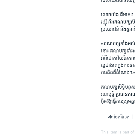
ដែល​យើង​បាន​ឃើញ​ស
លោក​យ៉ង់ គឹមអេង​ ប្
រង្ស៊ី​ និង​គណបក្ស​ស
ប្រយោជន៍​ និង​តួនាទ
«គណបក្ស​ទាំងអស់​ត្រូ
នោះ​ គណបក្ស​ទាំងពីរ
អំពី​ជោគជ័យ​នៃ​ការប
ល្អ​ជាង​គេ​ក្នុង​ការ​
ការគិត​ពី​តំណែង។
គណបក្ស​សិទ្ធិ​មនុស្
រណឫទ្ធិ​ ប្រធាន​គណប
ប៉ិច​ឱ្យធ្វើ​ការ​រួបរ
ចែករំលែក
This item is part of