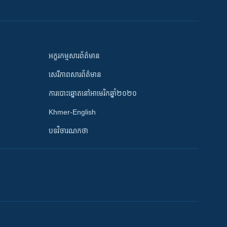
អក្ខរកម្មសារព័ត៌មាន
សេរីភាពសារព័ត៌មាន
ការបោះឆ្នោតនៅអាមេរិកឆ្នាំ២០២០
Khmer-English
បទវិចារណកថា