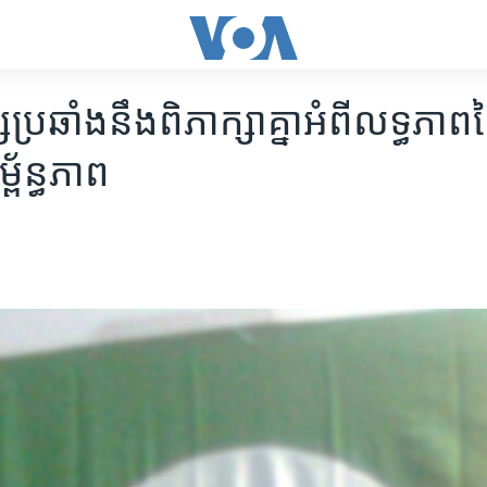
រឆាំង​នឹង​ពិភាក្សា​គ្នា​អំពី​លទ្ធភាព​ន
្ព័ន្ធភាព