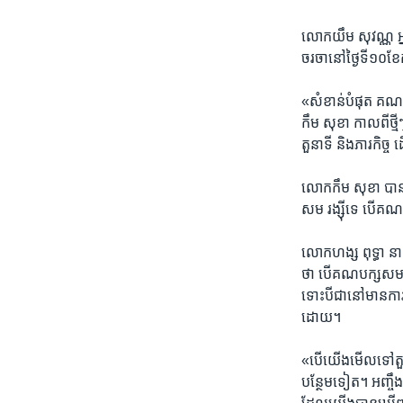
លោក​យឹម សុវណ្ណ​ អ្នក
ចរចា​នៅ​ថ្ងៃ​ទី​១០​ខែ​
«សំខាន់​បំផុត​ គណបក្
កឹម សុខា​ កាល​ពី​ថ្
តួនាទី​ និង​ភារកិច្ច
លោក​កឹម សុខា ​បាន​ប
សម​ រង្ស៊ី​ទេ​ បើ​
លោក​ហង្ស ពុទ្ធា​ នា
ថា​ បើ​គណបក្ស​សម រង្
ទោះបីជា​នៅ​មាន​ការ​ខ
ដោយ។
«បើ​យើង​មើល​ទៅ​តួល
បន្ថែម​ទៀត។​ អញ្ចឹង​