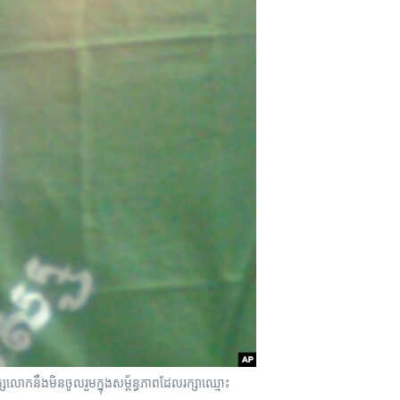
ោក​នឹង​មិន​ចូល​រួម​​ក្នុង​សម្ព័ន្ធភាព​​​ដែល​រក្សា​ឈ្មោះ​