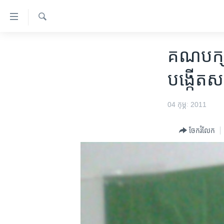
ភ្ជាប់​
ទៅ​
គេហទំព័រ​
ស្វែង​
កម្ពុជា
រក
គណបក្ស​ប្
ទាក់ទង
អន្តរជាតិ
រំលង​
បង្កើត​សម
និង​
អាមេរិក
ចូល​
ចិន
04 កុម្ភៈ 2011
ទៅ​​
ទំព័រ​
ហេឡូវីអូអេ
ព័ត៌មាន​​
ចែករំលែក
កម្ពុជាច្នៃប្រតិដ្ឋ
តែ​
ម្តង
ព្រឹត្តិការណ៍ព័ត៌មាន
រំលង​
ទូរទស្សន៍ / វីដេអូ​
និង​
ចូល​
វិទ្យុ / ផតខាសថ៍
ទៅ​
កម្មវិធីទាំងអស់
ទំព័រ​