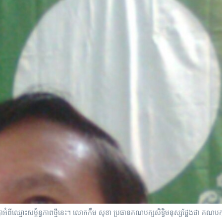
្នា​អំពី​ឈ្មោះ​សម្ព័ន្ធភាព​ថ្មី​នេះ។ លោក​កឹម​ សុខា ប្រធាន​គណបក្ស​សិទ្ធិមនុស្ស​ថ្លែង​ថា​ គណបក្ស​ល