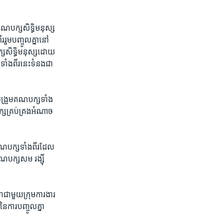
គណបក្ស​សិទ្ធិ​មនុស្ស​
ួម​បញ្ចូល​គ្នា​នៅ​
ស​សិទ្ធិ​មនុស្ស​ដោយ​
ំងពីរ​នេះ​ទំនង​ជា​
រួបបង្រួមគណបក្ស​ទាំង
្ស​គ្រប់គ្រង​អំណាច​
​គណបក្ស​ទាំង​ពីរ​ដែល​
​គណបក្ស​សម រង្ស៊ី
​ជាមួយ​ក្រុម​ការងារ​
នៃ​ការ​បញ្ចូលគ្នា​