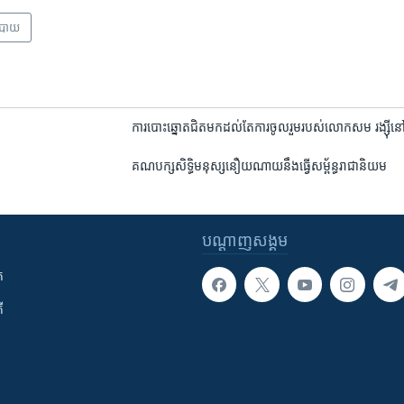
បាយ
ការបោះឆ្នោត​ជិតមក​ដល់​តែ​ការចូលរួម​របស់​លោក​សម រង្ស៊ី​នៅ
គណបក្ស​សិទ្ធិ​មនុស្ស​នឿយ​ណាយ​នឹង​ធ្វើ​សម្ព័ន្ធ​រាជា​និយម
បណ្តាញ​សង្គម
ក
ី