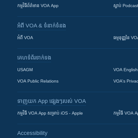
កម្មវិធី​ព័ត៌មាន VOA App
ស្តាប់ Podcas
អំពី​ VOA & ទំនាក់ទំនង
អំពី​ VOA
ធម្មនុញ្ញ​នៃ V
គេហទំព័រ​​ទាក់ទង
USAGM
VOA English
VOA Public Relations
VOA's Privac
ទាញយក​ App ផ្សេងៗ​របស់​ VOA
Khmer English
កម្មវិធី​ VOA App សម្រាប់ iOS - Apple
កម្មវិធី​ VOA
បណ្តាញ​សង្គម
Accessibility