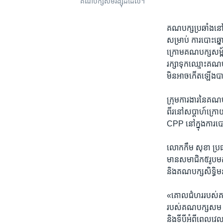
គណបក្ស​សម​រង្ស៊ី​ដដែល។
គណបក្ស​ប្រឆាំង​នៅ​ក្ន
សម្រាប់​ ការ​បោះឆ្នោ
ក្រោម​គណបក្ស​សម្ព័ន
រក្សាទុក​ឈ្មោះ​គណប
មិន​អាច​កើត​ឡើង​ប
ក្រុម​ការងារ​នៃ​គណបក
ពីរ​នៅ​សប្តាហ៍​ក្រោ
CPP​ នៅ​ក្នុង​ការ​
លោក​កឹម សុខា​ ប្រធាន
មាន​សមាជិក​៥រូប​មកពី​
និង​គណបក្ស​សិទ្ធិ​
«គោលជំហរ​របស់​គណបក្
របស់​គណបក្ស​សម រង្ស៊ី
និង​ទី​បីអំពី​ពេលវេល