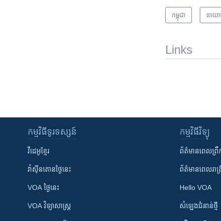
កម្ពុជា
នយោ
Links
កម្មវិធី​ទូរទស្សន៍
កម្មវិធី​វិទ្យុ
វីដេអូ​ខ្មែរ
ព័ត៌មាន​ពេល​ព្រឹ
វ៉ាស៊ីនតោន​ថ្ងៃ​នេះ
ព័ត៌មាន​​ពេល​រាត្រ
VOA ថ្ងៃនេះ
Hello VOA
VOA ​វិទ្យាសាស្ត្រ
សំឡេង​ជំនាន់​ថ្មី