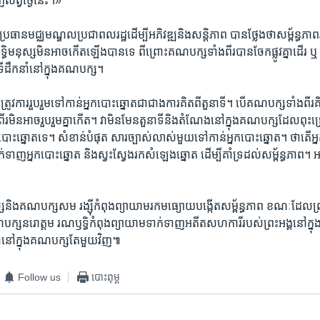
ព្វថ្ងៃ​នេះ។»
រធាន​មជ្ឈមណ្ឌល​ប្រជាពលរដ្ឋ​ដើម្បី​អភិវឌ្ឍ​និង​សន្តិភាព​ បានថ្លែង​ថា​សម្ព័ន្ធ
ិទ្ធិ​មនុស្ស​មិន​អាច​កើតឡើង​បាន​ទេ​ ពីព្រោះ​គណបក្ស​ទាំងពីរ​បានចែក​ផ្លូវ​គ្នា​ដើរ
ី​ដឹកនាំ​នៅ​ក្នុង​គណបក្ស។
វការ​រួបរួម​ទៅកាន់​អ្នក​បោះឆ្នោត​ជា​ជាង​ការគិត​ពី​តួនាទី។ បើ​គណបក្ស​ទាំងពីរ​គិត​
​មិន​អាច​រួបរួមគ្នា​កើត​។ វា​មិនមែន​តួនាទី​និង​តំណែ​ង​នៅក្នុង​គណបក្ស​ដែល​ពុះ​ជ្រ
ោះឆ្នោត​ទេ​។ សំខាន់​បំផុត​ សារ​ច្បាស់លាស់​មួយ​ទៅកាន់​អ្នកបោះឆ្នោត​។​ ថា​តើ​អ
ទាក់ទាញ​អ្នកបោះឆ្នោត​ និង​ស្វះស្វែងរក​សំឡេង​ឆ្នោត​ ដើម្បី​គាំទ្រ​ដល់​សម្ព័ន្ធភាព។​ អ
»
ស​និង​គណបក្ស​សម រង្ស៊ី​កំពុង​ព្យាយាម​រក​មធ្យោយ​បង្កើត​សម្ព័ន្ធភាព​ ខណៈដែល​ព្រះអ
ក្ស​នរោត្តម​ រណឫទ្ធិ​កំពុង​ព្យាយាម​ទាក់ទាញ​អតីត​សហការី​របស់​ព្រះអង្គ​នៅ​ក្នុង
ួមគ្នា​នៅ​ក្នុង​គណបក្ស​តែមួយ​វិញ៕
Follow us
បោះពុម្ព