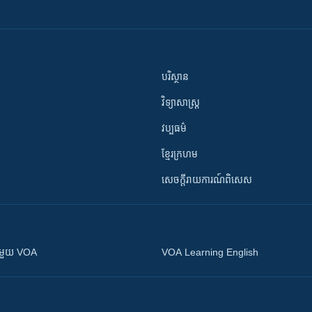
បរិស្ថាន
វិទ្យាសាស្រ្ត
វប្បធម៌
ខ្មែរក្រហម
សេចក្តីរាយការណ៍ពិសេស
ស​​ជាមួយ VOA
VOA Learning English