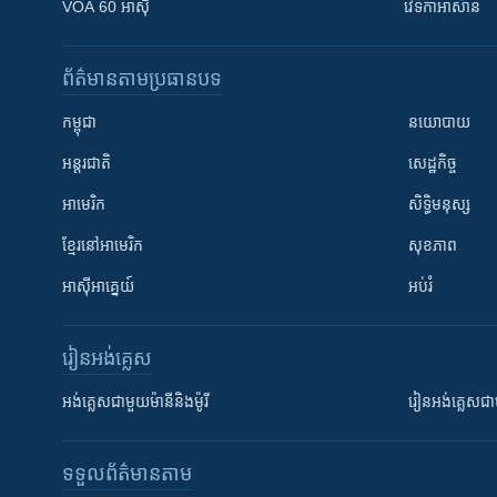
VOA 60 អាស៊ី
វេទិកា​អាស៊ាន
ព័ត៌មាន​តាមប្រធានបទ​
កម្ពុជា
នយោបាយ
អន្តរជាតិ
សេដ្ឋកិច្ច
អាមេរិក
សិទ្ធិមនុស្ស
ខ្មែរ​នៅអាមេរិក
សុខភាព
អាស៊ីអាគ្នេយ៍
អប់រំ
រៀន​​អង់គ្លេស
អង់គ្លេស​ជាមួយ​ម៉ានី​និង​ម៉ូរី
រៀន​​​​​​អង់គ្លេ
ទទួល​ព័ត៌មាន​តាម