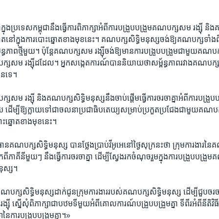
ុង​ប្រទេស​កម្ពុជា​នឹង​ធ្វើ​ការ​ពិភាក្សា​អំពី​ការ​បង្រួបបង្រួម​គណបក្ស​សម រង្ស៊ី​ និង​
ត​នៅ​ក្នុង​ការ​បោះឆ្នោត​ខាងមុខ​នេះ។​ គណបក្ស​សិទ្ធិ​មនុស្ស​ចង់ឱ្យ​គណបក្ស​ទាំងពីរ​រ
្ធភាព​ថ្មី​មួយ។ ប៉ុន្តែ​គណបក្ស​សម រង្ស៊ី​ចង់ឱ្យ​មាន​ការបង្រួបបង្រួម​ជាមួយ​គណបក្
ក្ស​សម រង្ស៊ី​ដដែល។ អ្នក​សង្កេតការណ៍​បាន​និយាយ​ថា​សម្ព័ន្ធភាព​រវាង​គណបក្ស​ទា
ាន​ទេ។
្ស​សម រង្ស៊ី និង​គណបក្ស​សិទ្ធិ​មនុស្ស​នឹង​ចាប់​ផ្តើម​ធ្វើ​ការ​ចរចាគ្នា​អំពី​ការ​បង្
យ​ ដើម្បី​ឱ្យ​ក្លាយ​ទៅ​ជា​ចលនា​ប្រជាធិបតេយ្យ​សម្រាប់ប្រកួតប្រជែង​ជាមួយ​គណបក
បោះឆ្នោត​ខាងមុខ​នេះ។
​គណបក្ស​សិទ្ធិ​មនុស្ស​ បាន​ថ្លែង​ប្រាប់​វីអូអេ​នៅ​ថ្ងៃ​សុក្រ​នះ​ថា​ ក្រុម​ការងារ​នៃ
ភាគី​នីមួយៗ ​នឹង​ធ្វើ​ការ​ចរចា​គ្នា​ ដើម្បី​ស្វែងរក​ចំណុច​រួម​ក្នុង​ការ​បង្រួបបង្រួម
មនុស្ស។
ស​សិទ្ធិ​មនុស្ស​ដាក់ជូន​ក្រុម​ការងារ​របស់​គណបក្ស​សិទ្ធិ​មនុស្ស​ ដើម្បី​ជួប​ចរចា
 ស្នើសុំ​ពិភាក្សា​ជាបឋម​ទី​មួយ​អំពី​គោលការណ៍​បង្រួបបង្រួមគ្នា​ ទី​ពីរ​អំពី​នីតិវិធី​
ា​នៃ​ការ​បង្រួបបង្រួមគ្នា។»