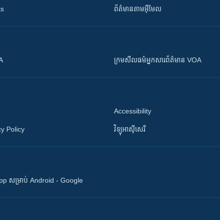
ts
ព័ត៌មាន​តាម​អ៊ីមែល
OA
ក្រម​​​សីលធម៌​​​អ្នក​​​សារព័ត៌មាន VOA
Accessibility
y Policy
វិទ្យុ​អាស៊ី​សេរី
 App សម្រាប់ Android - Google