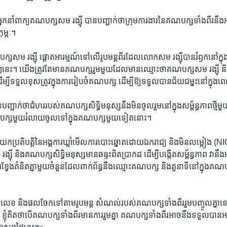
​នាំពាក្យ​គណបក្ស​សម រង្ស៊ី​ បាន​បញ្ជាក់​ថា​ក្រុម​ការងារ​នៃ​គណបក្ស​ទាំង​ពីរ​នឹង​អាច​
កុម្ភៈ។
ស​សម រង្ស៊ី​ ផ្តោត​អារម្មណ៍​ទៅ​លើ​រូបមន្ត​ពីរ​ដែល​លោក​សម រង្ស៊ី​បាន​រំឭក​នៅ​ក្នុង
មីៗ​នេះ។​ យើង​ត្រូវតែ​មាន​គណបក្ស​រួម​មួយ​ដែល​មាន​ឈ្មោះ​ថា​គណបក្ស​សម រង្ស៊ី ​ន
 ​ដើម្បី​ទទួល​ខុសត្រូវ​ក្នុង​ការ​រៀបចំ​គណបក្ស​ ដើម្បី​ឱ្យ​ទទួល​បាន​ជ័យជម្នះ​នៅ​ក្នុង
ញ្ជាក់​ថា​ជំហរ​របស់​គណបក្ស​សិទ្ធិ​មនុស្ស​នឹង​មិន​ចូលរួម​នៅក្នុង​សម្ព័ន្ធភាព​ថ្មី
គណបក្ស​មួយ​រំលាយ​ចូល​ទៅ​ក្នុង​គណបក្ស​មួយ​ទៀត​នោះ។
យក​ប្រតិបត្តិ​នៃ​អង្គការ​ឃ្លាំមើល​ការបោះឆ្នោត​ដោយ​ឯករាជ្យ​ និង​មិនលម្អៀង​ (NI
ស៊ី​ និង​គណបក្ស​សិទ្ធិ​មនុស្ស​មាន​ឆន្ទះ​ពិតប្រាកដ​ ដើម្បី​បង្កើត​សម្ព័ន្ធភាព​ វា​ន
្វែង​គំនិត​គ្នា​មួយ​ចំនួន​ដែល​ពាក់ព័ន្ធ​នឹង​ឈ្មោះ​គណបក្ស​ និង​តួនាទី​នៅ​ក្នុង​គណប
េខ​ និង​ផលចែក​ទៅ​តាម​រូបមន្ត​ សំណល់​របស់​គណបក្ស​ទាំងពីរ​រួម​បញ្ចូលគ្នា​ទ
 ខ្ញុំ​គិត​ថា​បើ​គណបក្ស​ទាំងពីរ​មាន​ការ​រួមគ្នា​ គណបក្ស​ទាំងពីរ​អាច​នឹង​ទទួលបាន​អា