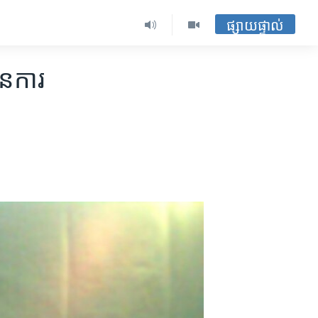
ផ្សាយផ្ទាល់
ៃ​ការ​