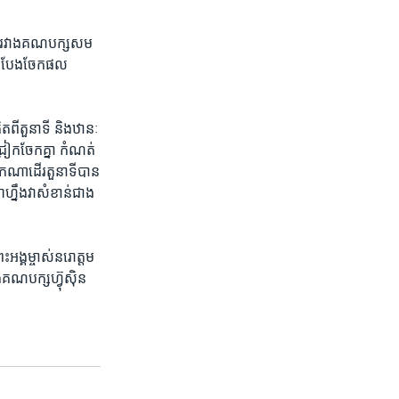
ភាព​រវាង​គណបក្ស​សម
​ ឬ​ បែងចែក​ផល
ពី​តួនាទី​ និង​ឋានៈ​
ៀក​ចែក​គ្នា​ កំណត់​
្នកណា​ដើរ​តួនាទី​បាន
ាហ្នឹង​វា​សំខាន់​ជាង​
ង្គ​ម្ចាស់​នរោត្តម ​
​គណបក្ស​ហ៊្វុស៊ិន