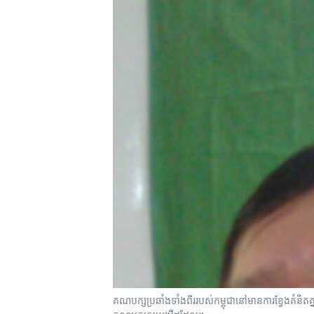
រចនា
សម្ព័ន្ធ​
រំលង​
និង​
ចូល​
ទៅ​
កាន់​
ទំព័រ​
ស្វែង​
រក
គណបក្ស​ប្រឆាំង​ទាំង​ពីរ​របស់​កម្ពុជា​នៅ​មាន​ការ​ខ្វែង​គំនិត​គ