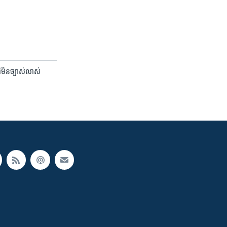
មិន​ច្បាស់​លាស់