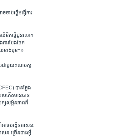
ចាប់​ផ្តើម​ធ្វើ​ការ​
​លិខិត​ផ្ញើ​ជូន​លោក​
ិង​ការ​បែងចែក​
​ពេល​ខាង​មុខ។»
​មួយ​ជាមួយ​គណបក្ស​
CFEC)​ បាន​ថ្លែង​
ឹង​អាច​កើត​មាន​បាន
ក្ស​សម្ព័នភាព​ក៏​
ៅ​អាច​បង្កើន​អាសនៈ​
សនៈ​ច្រើន​ជាង​អ្វី​