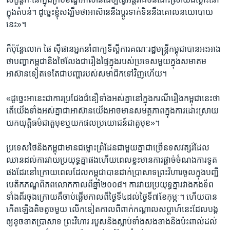
ក្នុង​តំបន់។ ដូច្នេះ​ខ្ញុំ​សង្ឃឹម​ថា​អាស៊ាន​នឹង​ប្តូរ​ទាក់ទិន​នឹង​គោល​នយោបាយ​
នេះ»។
ក៏​ប៉ុន្តែ​លោក​ ផៃ ​ស៊ីផាន​អ្នក​នាំ​ពាក្យ​ទីស្តីការ​គណៈ​រដ្ឋមន្ត្រី​កម្ពុជា​បាន​អះអាង​
ថា​បញ្ហា​កម្ពុជា​និង​ថៃ​លែង​ជា​រឿង​ផ្ទៃក្នុង​របស់​ប្រទេស​មួយ​ក្នុង​សមាគម​
អាស៊ាន​ទៀត​ទេ​តែ​ជា​បញ្ហា​របស់​សមាជិក​ទៅវិញ​ហើយ។
«ដូច្នេះ​អានេះ​ជា​ការ​ប្រជែង​ជំនឿ​ទាំងអស់​គ្នា​នៅ​ក្នុង​ករណី​រឿង​កម្ពុជា​នេះ​ថា​
តើ​យើង​ទាំង​អស់​គ្នា​ជា​អាស៊ាន​យើង​អាច​មាន​សមត្ថភាព​ក្នុង​ការដោះ​ស្រាយ​
យក​យុត្តិធម៌ជា​តួ​មុខ​ឬ​យក​ផល​ប្រយោជន៍​ជា​តួ​មុខ»។
ប្រទេស​ថៃ​និង​កម្ពុជា​មាន​ជម្លោះ​ព្រំដែន​ជា​មួយ​គ្នា​ជា​ច្រើន​ទសវត្សរ៍​ដែល​
ឈាន​ដល់​ការវាយ​ប្រយុទ្ធ​គ្នា​ផង​ហើយ​ពេល​ខ្លះ​មាន​ការផ្តាច់​ចំណង​ការទូត​
ផង​ដែរ​នៅ​ក្រោយ​ពេល​ដែល​កម្ពុជា​បាន​ដាក់​ប្រាសាទ​ព្រះវិហារ​ចូល​ក្នុង​បញ្ជី​
បេតិកភណ្ឌ​ពិភព​លោក​កាល​ពី​ឆ្នាំ​២០០៨។​ ការវាយ​ប្រយុទ្ធ​គ្នា​រវាង​កងទ័ព​
ទាំង​ពីរ​ចុងក្រោយ​គឺ​ចាប់​ផ្តើម​កាល​ពី​ថ្ងៃទី​៤ដល់​ថ្ងៃទី៧​ខែកុម្ភៈ។ ហើយ​បាន​
កើត​ឡើង​តិច​តួច​មួយ​ លើក​ទៀត​កាល​ពី​ពាក់​កណ្តាល​សប្តាហ៍​នេះ​ដែល​បង្ក​
ឲ្យ​ខូច​ខាត​ប្រាសាទ ​ព្រះវិហារ ​របួស​និង​ស្លាប់​ទាំង​សង​ខាង​និង​ប៉ះពាល់​ដល់​