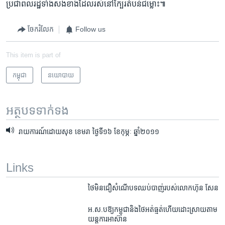
ប្រជា​ពលរដ្ឋ​ទាំង​សង​ខាង​ដែល​រស់​នៅ​ក្បែរ​តំបន់​ជម្លោះ៕
ចែករំលែក
Follow us
This item is part of
កម្ពុជា
នយោបាយ
អត្ថបទ​ទាក់ទង
រាយការណ៍ដោយសុខ ខេមរា ថ្ងៃទី១៦ ខែកុម្ភៈ ឆ្នាំ២០១១
Links
ថៃមិនជឿសំណើបទឈប់បាញ់របស់លោកហ៊ុន សែន
អ.ស.ប​ឱ្យ​កម្ពុជា​និង​ថៃ​អត់​ធ្មត់​ហើយ​ដោះស្រាយ​តាម​
យន្តការ​អាស៊ាន