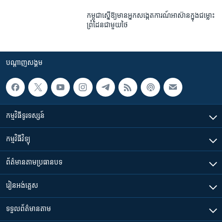
កម្ពុជា​ស្នើ​ឱ្យ​មាន​អ្នក​សង្កេតការណ៍​អាស៊ាន​ក្នុង​ជម្លោះ​
ព្រំដែន​ជាមួយ​ថៃ
បណ្តាញ​សង្គម
កម្មវិធី​ទូរទស្សន៍
កម្មវិធី​វិទ្យុ
ព័ត៌មាន​តាមប្រធានបទ​
រៀន​​អង់គ្លេស
ទទួល​ព័ត៌មាន​តាម