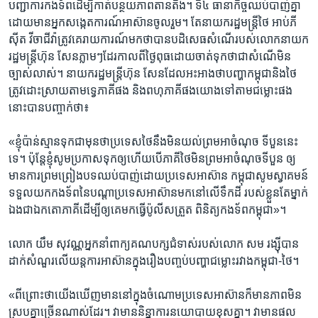
បញ្ជាការ​កងទ័ព​ដើម្បី​កាត់បន្ថយ​ភាពតាន​តឹង។​ ទី៤ ​ធានា​កិច្ចឈប់​បាញ់​គ្នា​
ដោយ​មាន​អ្នក​សង្កេតការណ៍​អាស៊ាន​ចូល​រួម។ ​តែ​នាយក​រដ្ឋមន្ត្រី​ថៃ អាប់ភី
ស៊ីត​ វីចាជីវ៉ា​ត្រូវ​គេ​រាយការណ៍​មក​ថា​បាន​បដិសេធ​សំណើ​របស់​លោក​នាយក​
រដ្ឋមន្ត្រី​ហ៊ុន​ សែន​ភ្លាមៗ​ដែរ​កាលពី​ថ្ងៃពុធ​ដោយ​ចាត់ទុក​ថា​ជា​សំណើ​មិន​
ច្បាស់​លាស់។​ នាយក​រដ្ឋមន្ត្រី​ហ៊ុន សែន​ដែល​អះអាង​ថា​បញ្ហា​កម្ពុជា​និង​ថៃ​
ត្រូវ​ដោះ​ស្រាយ​តាម​ទ្វេភាគី​ផង​ និង​ពហុភាគី​ផង​យោង​ទៅ​តាម​ជម្លោះ​ផង​
នោះ​បាន​បញ្ចាក់​ថា៖
«ខ្ញុំ​ប៉ាន់​ស្មាន​ទុក​ជា​មុន​ថា​ប្រទេស​ថៃ​នឹង​មិន​យល់​ព្រម​អា​ចំណុច​ ទី​បួន​នេះ​
ទេ។ ប៉ុន្តែ​ខ្ញុំ​សូម​ប្រកាស​ទុក​ឲ្យ​ហើយ​បើ​ភាគី​ថៃ​មិន​ព្រម​អា​ចំណុច​ទី​បួន ​ឲ្យ​
មាន​ការព្រម​ព្រៀង​បទ​ឈប់​បាញ់​ដោយ​ប្រទេស​អាស៊ាន​ កម្ពុជា​សូមស្វាគមន៍​
ទទួល​យក​កងទ័ព​នៃ​បណ្តា​ប្រទេស​អាស៊ាន​មក​នៅ​លើ​ទឹកដី​ របស់​ខ្លួន​តែ​ម្នាក់​
ឯង​ជា​ឯកតោ​ភាគី​ដើម្បី​ឲ្យ​គេ​មក​ធ្វើ​ប៉ូលីស​ត្រួត​ ពិនិត្យ​កងទ័ព​កម្ពុជា»។
លោក​ យឹម សុវណ្ណ​អ្នកនាំ​ពាក្យ​គណបក្ស​ជំទាស់​របស់​លោក ​សម រង្ស៊ី​បាន​
ដាក់​សំណួរ​លើ​យន្តការ​អាស៊ាន​ក្នុង​រឿង​បញ្ចប់​បញ្ហា​ជម្លោះ​រវាង​កម្ពុជា-ថៃ។
«ពី​ព្រោះ​ថា​យើង​ឃើញ​មាន​នៅ​ក្នុង​ចំណោម​ប្រទេស​អាស៊ាន​ក៏​មាន​ភាព​មិន​
ស្រប​គ្នា​ច្រើន​ណាស់​ដែរ។​ វា​មាន​និន្នាការ​នយោបាយ​ខុស​គ្នា។​ វា​មាន​ផល