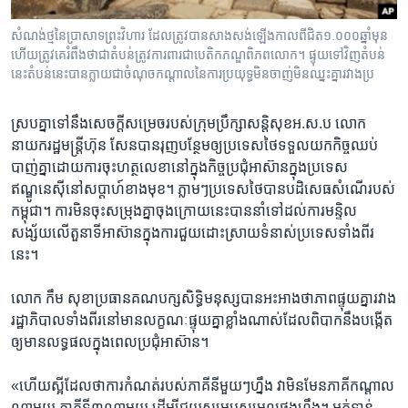
រចនា
សម្ព័ន្ធ​
Khmer English
សំណង់​ថ្ម​នៃ​ប្រាសាទ​ព្រះវិហារ ដែល​ត្រូវ​បាន​សាង​សង់​ឡើង​កាល​ពី​​ជិត​១.០០០ឆ្នាំ​មុន
រំលង​
ហើយ​ត្រូវ​គេ​រំពឹង​ថាជា​តំបន់ត្រូវ​ការពារ​ជា​​បេតិកភណ្ឌ​ពិភពលោក។ ផ្ទុយ​ទៅ​វិញ​តំបន់​
និង​
នេះ​តំបន់​នេះ​បាន​ក្លាយ​ជា​ចំណុច​កណ្តាល​នៃ​ការ​ប្រយុទ្ធ​មិន​ចាញ់​មិន​ឈ្នះ​គ្នា​រវាង​ប្រ
បណ្តាញ​សង្គម
ចូល​
ទៅ​
ស្របគ្នា​ទៅ​នឹង​សេចក្តី​សម្រេច​របស់​ក្រុម​ប្រឹក្សា​សន្តិសុខ​អ.ស.ប​ លោក​
កាន់​
នាយក​រដ្ឋមន្ត្រី​ហ៊ុន សែន​បាន​រុញ​បន្ថែម​ឲ្យ​ប្រទេស​ថៃ​ទទួល​យក​កិច្ច​ឈប់​
ទំព័រ​
ភាសា
បាញ់​គ្នា​ដោយ​ការចុះ​ហត្ថ​លេខានៅ​ក្នុង​កិច្ច​ប្រជុំ​អាស៊ាន​ក្នុង​ប្រទេស​
ស្វែង​
ឥណ្ឌូនេស៊ី​នៅ​សប្តាហ៍​ខាង​មុខ។​ ភ្លាមៗ​ប្រទេស​ថៃ​បាន​បដិសេធ​សំណើ​របស់​
រក
កម្ពុជា។ ការ​មិន​ចុះ​សម្រុង​គ្នា​ចុង​ក្រោយ​នេះ​បាន​នាំ​ទៅ​ដល់​ការមន្ទិល​
សង្ស័យ​លើ​តួ​នាទី​អាស៊ាន​ក្នុង​ការជួយ​ដោះ​ស្រាយ​ទំនាស់​ប្រទេស​ទាំងពីរ​
នេះ។
លោក​ កឹម​ សុខា​ប្រធាន​គណបក្ស​សិទ្ធិ​មនុស្ស​បាន​អះអាង​ថា​ភាពផ្ទុយ​គ្នា​រវាង​
រដ្ឋាភិបាល​ទាំង​ពីរ​នៅ​មាន​លក្ខណៈ​ផ្ទុយ​គ្នា​ខ្លាំង​ណាស់​ដែល​ពិបាក​នឹង​បង្កើត​
ឲ្យ​មាន​លទ្ធផល​ក្នុង​ពេល​ប្រជុំ​អាស៊ាន។
«ហើយ​ស្អី​ដែល​ថា​ការ​កំណត់​របស់​ភាគី​នីមួយៗ​ហ្នឹង​ វា​មិន​មែន​ភាគី​កណ្តាល​
ណា​មួយ​ ភាគី​ទី៣​ណា​មួយ​ ដើម្បី​ជួយ​សម្រប​សម្រួល​ផង​ហ្នឹង។ អត់​ទាន់​