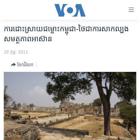
ភ្ជាប់​
ទៅ​
គេហទំព័រ​
ការដោះ​ស្រាយ​ជម្លោះ​កម្ពុជា-ថៃ​ជា​ការសាកល្បង​
កម្ពុជា
ទាក់ទង
សមត្ថភាព​អាស៊ាន
រំលង​
អន្តរជាតិ
និង​
18 កុម្ភៈ 2011
អាមេរិក
ចូល​
ចែករំលែក
ទៅ​​
ចិន
ទំព័រ​
ហេឡូវីអូអេ
ព័ត៌មាន​​
តែ​
កម្ពុជាច្នៃប្រតិដ្ឋ
ម្តង
ព្រឹត្តិការណ៍ព័ត៌មាន
រំលង​
និង​
ទូរទស្សន៍ / វីដេអូ​
ចូល​
វិទ្យុ / ផតខាសថ៍
ទៅ​
ទំព័រ​
កម្មវិធីទាំងអស់