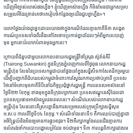
ឃើញ​អី​ច្បាស់​លាស់​ផង​ហ្នឹង។​ ខ្ញុំ​ឃើញ​អាស៊ាន​ហ្នឹង​ ក៏​មិន​មែន​ជា​អ្នក​សម្រប​
សម្រួល​អី​ដែរ​គ្រាន់​គេ​ថា​គេ​រៀប​ចំ​កន្លែង​ឲ្យ​យើង​ជួប​គ្នា​ហ្នឹង»។
លោក​ថ្លែង​យ៉ាង​ដូច្នេះ​ដោយ​យោង​ថា​ក្នុង​ករណី​ដែល​គ្មាន​ភាគី​ទី៣ ​សង្កេត
ការណ៍​ប្រទេស​ទាំង​ពីរ​នឹង​នៅ​តែ​ចោទ​ប្រកាន់​គ្នា​ដដែលៗ​អំពី​អ្នក​នេះ​បាញ់​
មុន អ្នកនោះ​រំលោភ​បំពាន​មុន​អ្នក​នេះ។
ក្រោយ​ពី​ជំនួប​ជា​មួយ​លោក​ឧបនាយក​រដ្ឋ​មន្ត្រី​ថៃ​ត្រៃរុង ស៊ូវ៉ាន់គីរី
(Trairong ​Suwankiri) ​ក្នុងទី​ក្រុង​ភ្នំពេញ​កាល​ពី​ថ្ងៃ​ពុធ​ លោក​នាយក​រដ្ឋ
មន្ត្រី​ហ៊ុន ​សែន​នៃ​ប្រទេស​កម្ពុជា​បាន​ថ្លែង​នៅ​ក្នុង​សន្និសីទ​កាសែត​ដ៏​កម្រ​មួយ​
ដើម្បី​បញ្ជាក់​ពី​ជំហរ​របស់​កម្ពុជា​ចំពោះ​ការស្វែងរក​ការ​ប្រថាប់​ត្រា​ពី ​ប្រទេស​
ថៃ​នៅ​ចំពោះ​មុខ​ភាគី​ទីបី​នៅ​ឯ​កិច្ច​ប្រជុំ​ថ្នាក់​រដ្ឋមន្ត្រី​ ការ​បរទេស​អាស៊ាន​នៅ​
ថ្ងៃទី​២២​ ខែកុម្ភៈ​ខាង​មុខ​ក្នុង​ទី​ក្រុង​ហ្សាការតា ​ប្រទេស​ឥណ្ឌូនេស៊ី​ដែល​ជា​
ប្រទេស​ប្រធាន​អាស៊ាន​ប្តូរ​វេន​ពេល​នេះ។​ សំណើរ​៤​របស់​លោក​នាយក​រដ្ឋ
មន្ត្រី​ហ៊ុន សែន​នោះ​គឺ​ស្រប​គ្នា​នឹង​ការ​សម្រេច​របស់​ក្រុមប្រឹក្សា​សន្តិសុខ​
អ.ស.ប​ កាល​ពី​ថ្ងៃទី១៤​ ខែកុម្ភៈ។​ សំណើ​ទាំងនោះ​ទី១​ គឺ​ការ​ឈប់​បាញ់​គ្នា​ជា​
អចិន្ត្រៃយ៍​និង​មិន​ឲ្យ​មាន​ការផ្ទុះ​អាវុធ។​ ទី២​គឺ​រក្សា​កម្លាំង​ឈរ​ជើង​គ្មាន​ការ​
ចល័ត​រង់ចាំ​ការ​បោះ​បង្គោល​ព្រំដែន ​ចប់​ជា​មុន។ ​ទី៣​ ការបន្ត​ពិភាក្សា​រវាង​មេ